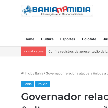
Home
Cultura
Esportes
Holofote
Ju
Na mídia agora
Ocorre neste domingo o São João da B
Início
/
Bahia
/
Governador relaciona ataque a ônibus a
Bahia
Polícia
Governador relac