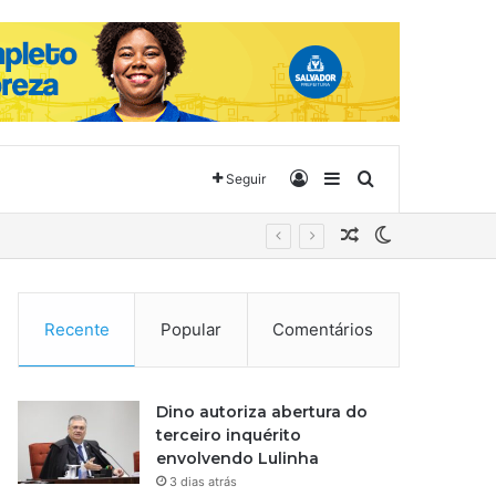
Entrar
Barra Lateral
Procurar por
Seguir
Artigo aleatório
Switch skin
Recente
Popular
Comentários
Dino autoriza abertura do
terceiro inquérito
envolvendo Lulinha
3 dias atrás