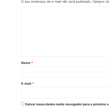
O seu endereço de e-mail não será publicado.
Campos ob
B
a
C
h
o
i
a
m
;
e
s
u
n
s
t
p
e
á
i
r
Nome
*
t
i
o
s
o
s
*
E-mail
*
e
e
s
c
Salvar meus dados neste navegador para a próxima v
o