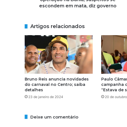
e
escondem em mata, diz governo
n
s
m
Artigos relacionados
o
r
r
e
m
e
m
o
p
Bruno Reis anuncia novidades
Paulo Câmar
e
do carnaval no Centro; saiba
campanha d
r
detalhes
“Estava de s
a
23 de janeiro de 2024
20 de outubr
ç
ã
o
Deixe um comentário
n
a