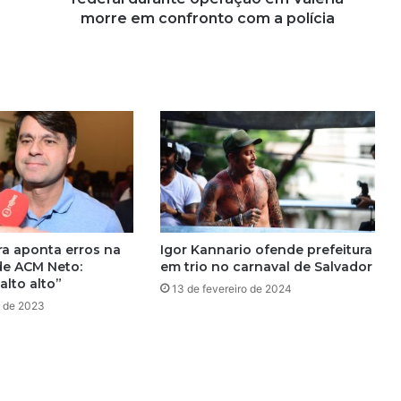
i
morre em confronto com a polícia
d
a
e
m
m
o
r
t
e
d
e
a
a aponta erros na
Igor Kannario ofende prefeitura
g
e ACM Neto:
em trio no carnaval de Salvador
e
alto alto”
13 de fevereiro de 2024
n
o de 2023
t
e
f
e
d