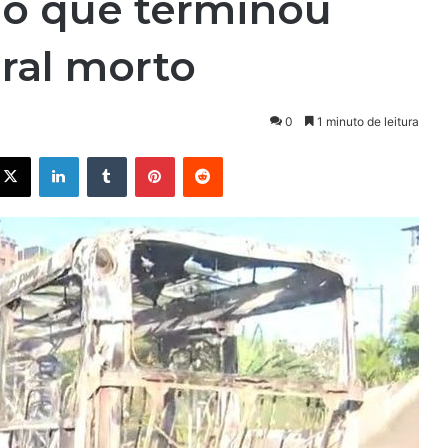
ão que terminou
ral morto
0
1 minuto de leitura
X
Linkedin
Tumblr
Pinterest
Reddit