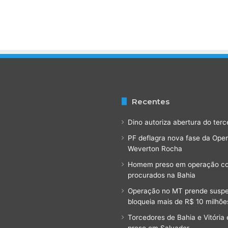
V
a
l
é
r
i
a
m
o
r
Recentes
r
e
Dino autoriza abertura do terc
e
PF deflagra nova fase da Ope
m
Weverton Rocha
c
o
Homem preso em operação cont
n
procurados na Bahia
f
Operação no MT prende suspeit
r
bloqueia mais de R$ 10 milhõe
o
n
Torcedores de Bahia e Vitóri
t
preso em Salvador