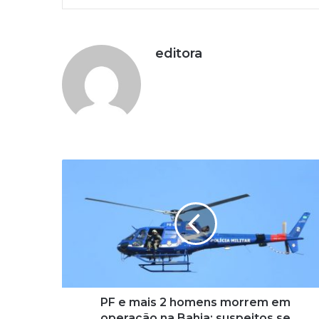
editora
P
F
e
m
a
i
s
2
h
o
PF e mais 2 homens morrem em
m
operação na Bahia; suspeitos se