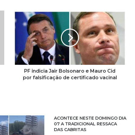
P
F
i
n
d
i
c
i
a
J
PF indicia Jair Bolsonaro e Mauro Cid
a
por falsificação de certificado vacinal
i
r
B
o
l
s
ACONTECE NESTE DOMINGO DIA
o
07 A TRADICIONAL RESSACA
n
DAS CABRITAS
a