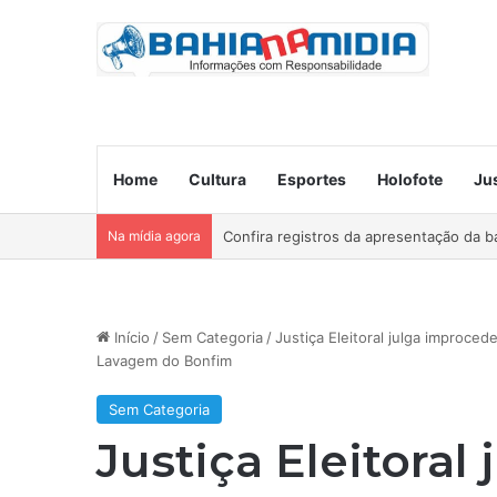
Home
Cultura
Esportes
Holofote
Ju
Na mídia agora
Ocorre neste domingo o São João da B
Início
/
Sem Categoria
/
Justiça Eleitoral julga improce
Lavagem do Bonfim
Sem Categoria
Justiça Eleitora