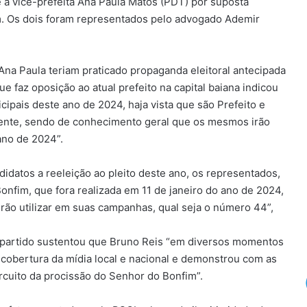
 e a vice-prefeita Ana Paula Matos (PDT) por suposta
m. Os dois foram representados pelo advogado Ademir
na Paula teriam praticado propaganda eleitoral antecipada
ue faz oposição ao atual prefeito na capital baiana indicou
pais deste ano de 2024, haja vista que são Prefeito e
amente, sendo de conhecimento geral que os mesmos irão
ano de 2024”.
idatos a reeleição ao pleito deste ano, os representados,
Bonfim, que fora realizada em 11 de janeiro do ano de 2024,
rão utilizar em suas campanhas, qual seja o número 44”,
partido sustentou que Bruno Reis “em diversos momentos
 cobertura da mídia local e nacional e demonstrou com as
rcuito da procissão do Senhor do Bonfim”.