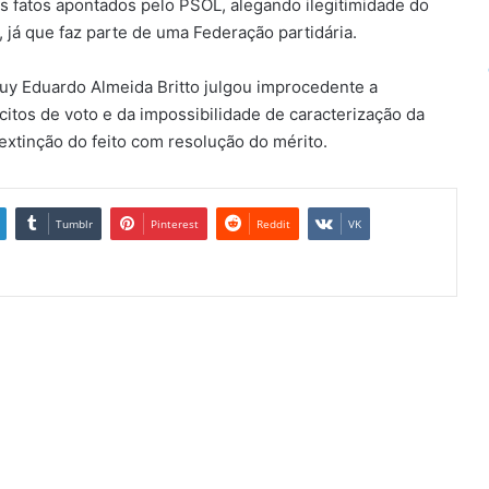
os fatos apontados pelo PSOL, alegando ilegitimidade do
, já que faz parte de uma Federação partidária.
 Ruy Eduardo Almeida Britto julgou improcedente a
itos de voto e da impossibilidade de caracterização da
extinção do feito com resolução do mérito.
Tumblr
Pinterest
Reddit
VK