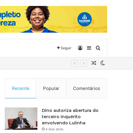
Entrar
Barra Lateral
Procurar por
Seguir
Artigo aleatório
Switch skin
Recente
Popular
Comentários
Dino autoriza abertura do
terceiro inquérito
envolvendo Lulinha
4 dias atrás