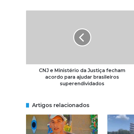
C
N
J
e
M
i
n
i
s
t
CNJ e Ministério da Justiça fecham
é
acordo para ajudar brasileiros
r
superendividados
i
o
d
Artigos relacionados
a
J
u
s
t