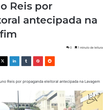
o Reis por
oral antecipada na
fim
0
1 minuto de leitura
X
Linkedin
Tumblr
Pinterest
Reddit
Bruno Reis por propaganda eleitoral antecipada na Lavagem