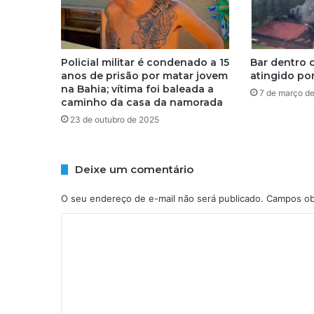
i
ç
a
f
Policial militar é condenado a 15
Bar dentro 
e
anos de prisão por matar jovem
atingido po
c
na Bahia; vítima foi baleada a
7 de março d
h
caminho da casa da namorada
a
23 de outubro de 2025
m
a
c
Deixe um comentário
o
r
O seu endereço de e-mail não será publicado.
Campos ob
d
o
C
p
o
a
r
m
a
e
a
j
n