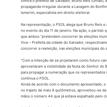
contra o prefeito de Salvador, Bruno Reis (União),
propaganda irregular durante a Lavagem do Bonfi
Ismerim, especialista em direito eleitoral.
Na representação, o PSOL alega que Bruno Reis e A
no evento do dia 11 de janeiro. Na ação, o partido q
que ambos “pretendem concorrer às eleições munici
Vice – Prefeita da cidade do Salvador, respectiv
concorrer a reeleição, nas eleições municipais do 
“Com a intenção de se projetarem como futuro cand
aproveitaram a visibilidade da festa do Senhor do 
para propagar a numeração que os representados i
continua o PSOL.
Ainda de acordo com o documento apresentado, o 
no trajeto de mais 8 quilômetros, aproveitou-se da
mãos o número 44 que já estava espalhado pelo ci