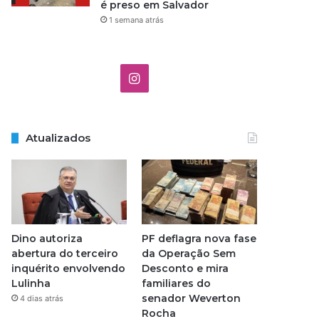
é preso em Salvador
1 semana atrás
I
n
s
Atualizados
t
a
g
Dino autoriza
PF deflagra nova fase
r
abertura do terceiro
da Operação Sem
inquérito envolvendo
Desconto e mira
a
Lulinha
familiares do
senador Weverton
4 dias atrás
m
Rocha