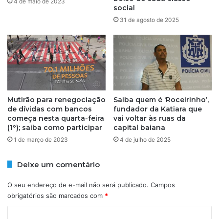
4 de maio de 2023
i
social
u
n
n
31 de agosto de 2025
f
d
l
a
a
d
ç
o
ã
r
o
d
e
a
m
Mutirão para renegociação
Saiba quem é ‘Roceirinho’,
K
de dívidas com bancos
fundador da Katiara que
2
a
começa nesta quarta-feira
vai voltar às ruas da
0
t
(1º); saiba como participar
capital baiana
2
i
1 de março de 2023
4 de julho de 2025
5
a
p
r
e
a
Deixe um comentário
l
q
a
u
O seu endereço de e-mail não será publicado.
Campos
5
e
obrigatórios são marcados com
*
ª
v
s
C
a