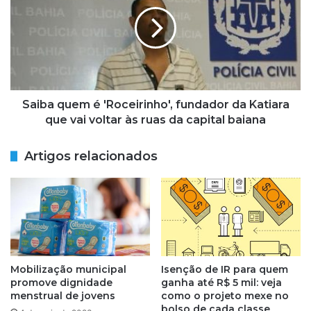
i
c
b
a
a
d
q
o
u
r
e
e
m
d
é
Saiba quem é 'Roceirinho', fundador da Katiara
u
'
que vai voltar às ruas da capital baiana
z
R
e
o
Artigos relacionados
s
c
t
e
i
i
m
r
a
i
t
n
i
h
v
o
Mobilização municipal
Isenção de IR para quem
a
'
promove dignidade
ganha até R$ 5 mil: veja
d
,
menstrual de jovens
como o projeto mexe no
e
f
bolso de cada classe