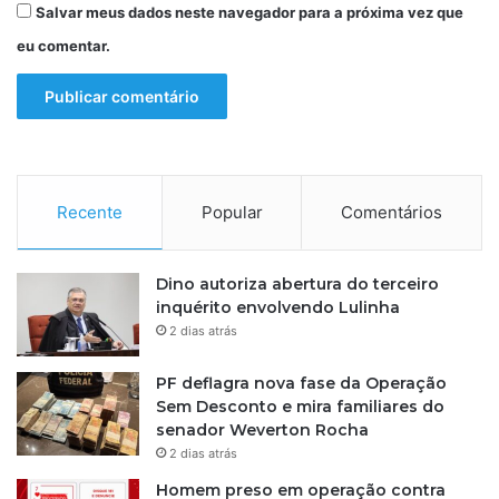
l
Salvar meus dados neste navegador para a próxima vez que
b
eu comentar.
a
i
a
n
a
Recente
Popular
Comentários
Dino autoriza abertura do terceiro
inquérito envolvendo Lulinha
2 dias atrás
PF deflagra nova fase da Operação
Sem Desconto e mira familiares do
senador Weverton Rocha
2 dias atrás
Homem preso em operação contra