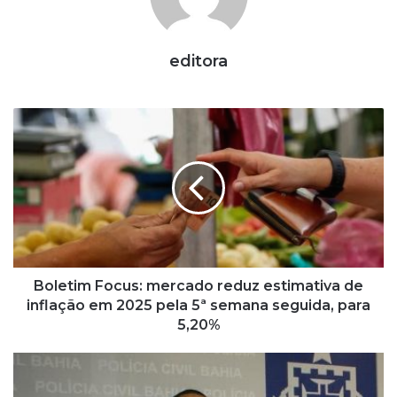
editora
B
o
l
e
t
i
m
F
o
c
Boletim Focus: mercado reduz estimativa de
u
inflação em 2025 pela 5ª semana seguida, para
s
5,20%
:
m
S
e
a
r