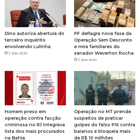
t
a
g
Dino autoriza abertura do
PF deflagra nova fase da
r
terceiro inquérito
Operação Sem Desconto
envolvendo Lulinha
e mira familiares do
a
senador Weverton Rocha
2 dias atrás
2 dias atrás
m
Homem preso em
Operação no MT prende
operação contra facção
suspeitos de praticar
criminosa no RJ integrava
golpes do falso PIX contra
lista dos mais procurados
baianos e bloqueia mais
na Bahia
de R$ 10 milhões