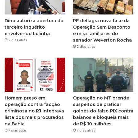
a
g
Dino autoriza abertura do
PF deflagra nova fase da
r
terceiro inquérito
Operação Sem Desconto
envolvendo Lulinha
e mira familiares do
a
senador Weverton Rocha
2 dias atrás
2 dias atrás
m
Homem preso em
Operação no MT prende
operação contra facção
suspeitos de praticar
criminosa no RJ integrava
golpes do falso PIX contra
lista dos mais procurados
baianos e bloqueia mais
na Bahia
de R$ 10 milhões
7 dias atrás
7 dias atrás