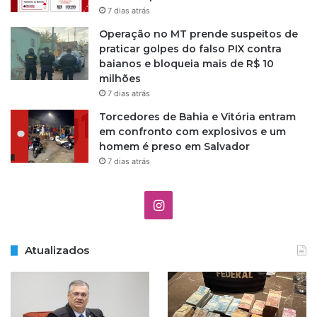
7 dias atrás
Operação no MT prende suspeitos de
praticar golpes do falso PIX contra
baianos e bloqueia mais de R$ 10
milhões
7 dias atrás
Torcedores de Bahia e Vitória entram
em confronto com explosivos e um
homem é preso em Salvador
7 dias atrás
I
n
Atualizados
s
t