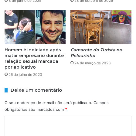
3 de junho de 2025
23 de outubro de 2025
I
r
Ç
s
Ã
ã
O
o
d
e
p
Homem é indiciado após
Camarote do Turista no
e
matar empresário durante
Pelourinho
n
relação sexual marcada
a
24 de março de 2023
por aplicativo
e
26 de julho de 2023
v
o
l
Deixe um comentário
t
a
O seu endereço de e-mail não será publicado.
Campos
à
obrigatórios são marcados com
*
s
C
r
u
o
a