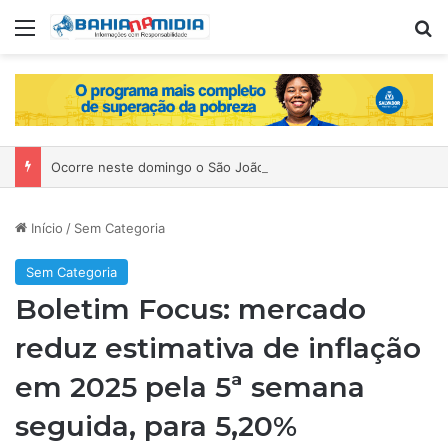
Menu
P
Ocorre neste domingo o São João da Bahia no Mercado de Paripe
Início
/
Sem Categoria
Sem Categoria
Boletim Focus: mercado
reduz estimativa de inflação
em 2025 pela 5ª semana
seguida, para 5,20%