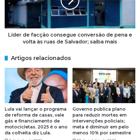
d
r
o
d
P
e
R
f
O
a
J
c
Líder de facção consegue conversão de pena e
E
ç
volta às ruas de Salvador; saiba mais
T
ã
O
o
Artigos relacionados
E
c
C
o
O
n
L
s
Ó
e
G
g
I
u
C
e
Lula vai lançar o programa
Governo publica plano
O
c
de reforma de casas, vale
para reduzir mortes em
3
o
gás e financiamento de
intervenções policiais;
º
n
motocicletas. 2025 é o ano
meta é diminuir em pelo
E
da colheita diz Lula.
menos 10% por semestre
v
D
e