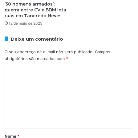
g
r
’50 homens armados’:
o
guerra entre CV e BDM lota
o
ruas em Tancredo Neves
s
t
t
e
12 de maio de 2025
o
i
o
Deixe um comentário
n
a
O seu endereço de e-mail não será publicado.
Campos
P
obrigatórios são marcados com
*
a
r
C
a
o
l
e
m
l
e
a
n
t
á
r
Nome
*