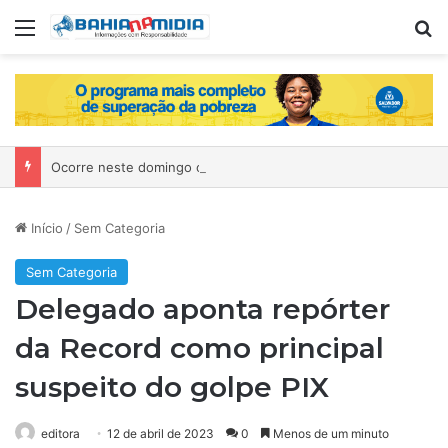
Menu
P
Ocorre neste domingo o São João da Bahia no Mercado de Paripe
Início
/
Sem Categoria
Sem Categoria
Delegado aponta repórter
da Record como principal
suspeito do golpe PIX
editora
12 de abril de 2023
0
Menos de um minuto