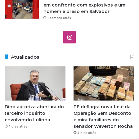
em confronto com explosivos e um
homem é preso em Salvador
1 semana atrás
I
n
Atualizados
s
t
a
g
Dino autoriza abertura do
PF deflagra nova fase da
r
terceiro inquérito
Operação Sem Desconto
envolvendo Lulinha
e mira familiares do
a
senador Weverton Rocha
4 dias atrás
4 dias atrás
m