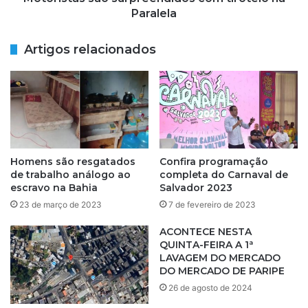
o
s
Paralela
a
ã
R
o
Artigos relacionados
$
s
2
u
0
r
0
p
d
r
e
e
v
e
e
n
Homens são resgatados
Confira programação
c
d
de trabalho análogo ao
completa do Carnaval de
o
i
escravo na Bahia
Salvador 2023
m
d
23 de março de 2023
7 de fevereiro de 2023
e
o
ç
s
ACONTECE NESTA
a
c
QUINTA-FEIRA A 1ª
r
o
LAVAGEM DO MERCADO
e
DO MERCADO DE PARIPE
m
m
t
26 de agosto de 2024
a
i