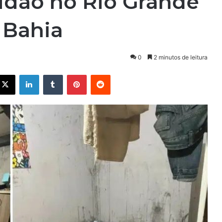
idão no Rio Grande
 Bahia
0
2 minutos de leitura
cebook
X
Linkedin
Tumblr
Pinterest
Reddit