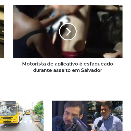
Motorista
de
aplicativo
é
esfaqueado
durante
assalto
em
Salvador
Motorista de aplicativo é esfaqueado
durante assalto em Salvador