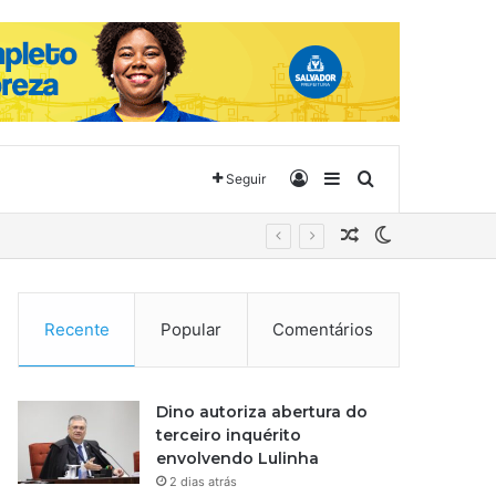
Entrar
Barra Lateral
Procurar por
Seguir
Artigo aleatório
Switch skin
Recente
Popular
Comentários
Dino autoriza abertura do
terceiro inquérito
envolvendo Lulinha
2 dias atrás