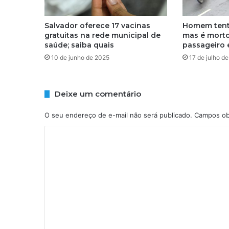
Salvador oferece 17 vacinas
Homem tenta
gratuitas na rede municipal de
mas é morto
saúde; saiba quais
passageiro 
10 de junho de 2025
17 de julho d
Deixe um comentário
O seu endereço de e-mail não será publicado.
Campos ob
C
o
m
e
n
t
á