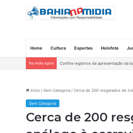
Home
Cultura
Esportes
Holofote
Ju
Na mídia agora
Ocorre neste domingo o São João da B
Início
/
Sem Categoria
/
Cerca de 200 resgatados de tra
Sem Categoria
Cerca de 200 res