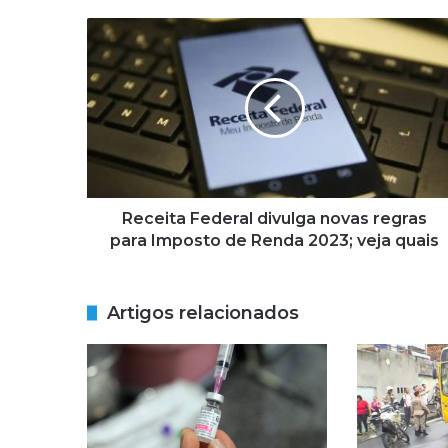
Receita
Federal
divulga
novas
regras
para
Imposto
de
Renda
2023;
Receita Federal divulga novas regras
veja
para Imposto de Renda 2023; veja quais
quais
Artigos relacionados