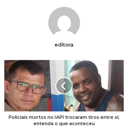
editora
P
o
l
i
c
i
a
i
s
m
Policiais mortos no IAPI trocaram tiros entre si;
o
entenda o que aconteceu