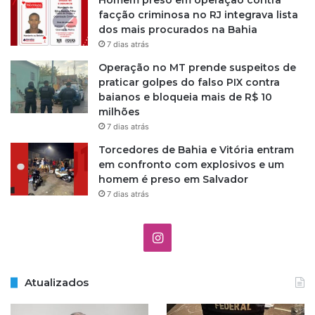
Homem preso em operação contra
facção criminosa no RJ integrava lista
dos mais procurados na Bahia
7 dias atrás
Operação no MT prende suspeitos de
praticar golpes do falso PIX contra
baianos e bloqueia mais de R$ 10
milhões
7 dias atrás
Torcedores de Bahia e Vitória entram
em confronto com explosivos e um
homem é preso em Salvador
7 dias atrás
I
n
Atualizados
s