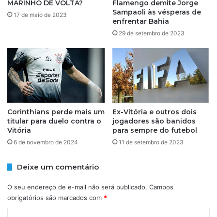
MARINHO DE VOLTA?
Flamengo demite Jorge
s
m
Sampaoli às vésperas de
17 de maio de 2023
e
p
enfrentar Bahia
n
a
29 de setembro de 2023
t
o
r
l
e
i
s
à
i
s
;
v
e
é
n
s
Corinthians perde mais um
Ex-Vitória e outros dois
t
titular para duelo contra o
jogadores são banidos
p
Vitória
para sempre do futebol
e
e
n
r
6 de novembro de 2024
11 de setembro de 2023
d
a
a
s
Deixe um comentário
o
d
q
e
O seu endereço de e-mail não será publicado.
Campos
u
e
obrigatórios são marcados com
*
e
n
a
f
C