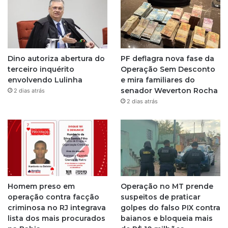
t
a
g
Dino autoriza abertura do
PF deflagra nova fase da
r
terceiro inquérito
Operação Sem Desconto
envolvendo Lulinha
e mira familiares do
a
senador Weverton Rocha
2 dias atrás
2 dias atrás
m
Homem preso em
Operação no MT prende
operação contra facção
suspeitos de praticar
criminosa no RJ integrava
golpes do falso PIX contra
lista dos mais procurados
baianos e bloqueia mais