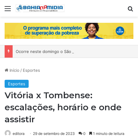
Menu
P
Ocorre neste domingo o São João da Bahia no Mercado de Paripe
Início
/
Esportes
Esportes
Vitória x Tombense:
escalações, horário e onde
assistir
editora
29 de setembro de 2023
0
1 minuto de leitura