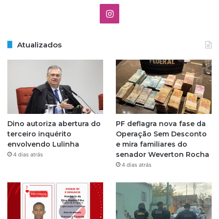
I
n
Atualizados
s
t
a
g
Dino autoriza abertura do
PF deflagra nova fase da
r
terceiro inquérito
Operação Sem Desconto
envolvendo Lulinha
e mira familiares do
a
senador Weverton Rocha
4 dias atrás
4 dias atrás
m