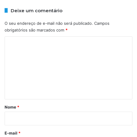
d
o
e
n
Deixe um comentário
t
d
a
e
O seu endereço de e-mail não será publicado.
Campos
l
a
obrigatórios são marcados com
*
h
s
e
s
C
s
i
o
s
t
m
i
e
r
n
t
á
r
Nome
*
i
o
*
E-mail
*