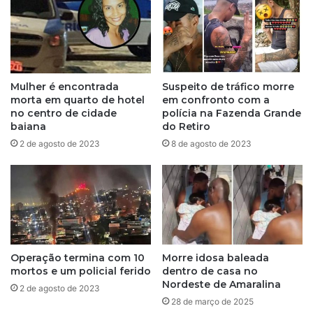
r
e
l
:
i
e
c
s
i
c
t
a
Mulher é encontrada
Suspeito de tráfico morre
a
l
morta em quarto de hotel
em confronto com a
ç
a
no centro de cidade
polícia na Fazenda Grande
ã
ç
baiana
do Retiro
o
õ
2 de agosto de 2023
8 de agosto de 2023
d
e
o
s
V
,
L
h
T
o
;
r
s
á
a
Operação termina com 10
Morre idosa baleada
r
mortos e um policial ferido
dentro de casa no
i
i
Nordeste de Amaralina
b
o
2 de agosto de 2023
a
e
28 de março de 2025