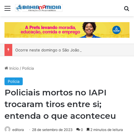
Menu
P
Ocorre neste domingo o São João da Bahia no Mercado de Paripe
Início
/
Polícia
Polícia
Policiais mortos no IAPI
trocaram tiros entre si;
entenda o que aconteceu
editora
28 de setembro de 2023
0
2 minutos de leitura