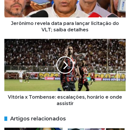
m
o
r
e
Jerônimo revela data para lançar licitação do
v
VLT; saiba detalhes
e
l
V
a
i
d
t
a
ó
t
r
a
i
p
a
a
x
r
T
a
o
Vitória x Tombense: escalações, horário e onde
l
m
assistir
a
b
n
e
Artigos relacionados
ç
n
a
s