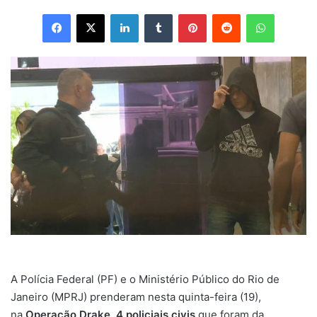
Facebook
X
Linkedin
Tumblr
Pinterest
Reddit
WhatsApp
A Polícia Federal (PF) e o Ministério Público do Rio de
Janeiro (MPRJ) prenderam nesta quinta-feira (19),
na
Operação Drake
,
4 policiais civis
que foram da