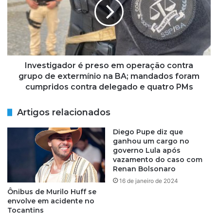
a
e
o
s
s
t
i
i
l
g
ê
a
n
d
Investigador é preso em operação contra
c
o
grupo de extermínio na BA; mandados foram
i
r
cumpridos contra delegado e quatro PMs
o
é
e
p
Artigos relacionados
f
r
a
e
Diego Pupe diz que
l
s
ganhou um cargo no
a
o
governo Lula após
s
e
vazamento do caso com
o
m
Renan Bolsonaro
b
o
16 de janeiro de 2024
r
p
Ônibus de Murilo Huff se
e
e
envolve em acidente no
p
r
Tocantins
o
a