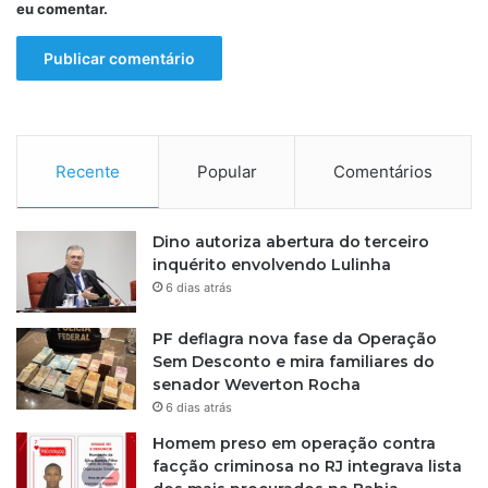
a
eu comentar.
m
c
u
m
p
r
i
Recente
Popular
Comentários
d
o
s
Dino autoriza abertura do terceiro
c
inquérito envolvendo Lulinha
o
6 dias atrás
n
t
PF deflagra nova fase da Operação
r
Sem Desconto e mira familiares do
a
senador Weverton Rocha
d
6 dias atrás
e
l
Homem preso em operação contra
e
facção criminosa no RJ integrava lista
g