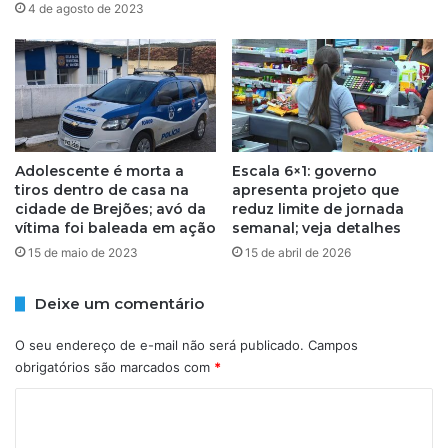
4 de agosto de 2023
l
ç
ê
ã
m
o
i
c
c
o
a
n
c
t
o
r
Adolescente é morta a
Escala 6×1: governo
m
a
tiros dentro de casa na
apresenta projeto que
v
cidade de Brejões; avó da
reduz limite de jornada
g
vítima foi baleada em ação
semanal; veja detalhes
e
r
r
u
15 de maio de 2023
15 de abril de 2026
e
p
a
o
Deixe um comentário
d
d
o
e
O seu endereço de e-mail não será publicado.
Campos
r
e
obrigatórios são marcados com
*
e
x
s
t
C
e
o
r