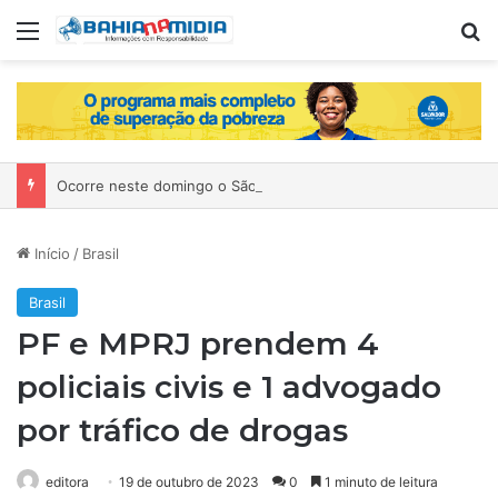
Menu
P
Ocorre neste domingo o São João da Bahia no Mercado de Paripe
Início
/
Brasil
Brasil
PF e MPRJ prendem 4
policiais civis e 1 advogado
por tráfico de drogas
editora
19 de outubro de 2023
0
1 minuto de leitura