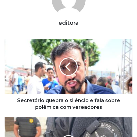
editora
S
e
c
r
e
t
á
r
i
o
Secretário quebra o silêncio e fala sobre
q
polêmica com vereadores
u
e
I
b
n
r
v