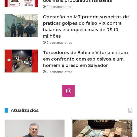
dos mais procurados na Bahia
a
2 semanas atrás
d
Operação no MT prende suspeitos de
o
praticar golpes do falso PIX contra
e
baianos e bloqueia mais de R$ 10
q
milhões
u
2 semanas atrás
a
t
Torcedores de Bahia e Vitória entram
r
em confronto com explosivos e um
o
homem é preso em Salvador
P
2 semanas atrás
M
s
I
n
Atualizados
s
t