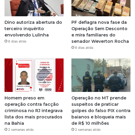
a
g
Dino autoriza abertura do
PF deflagra nova fase da
r
terceiro inquérito
Operação Sem Desconto
envolvendo Lulinha
e mira familiares do
a
senador Weverton Rocha
6 dias atrás
6 dias atrás
m
Homem preso em
Operação no MT prende
operação contra facção
suspeitos de praticar
criminosa no RJ integrava
golpes do falso PIX contra
lista dos mais procurados
baianos e bloqueia mais
na Bahia
de R$ 10 milhões
2 semanas atrás
2 semanas atrás