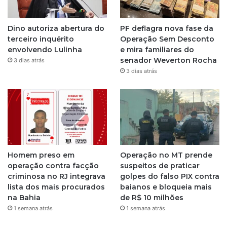
g
Dino autoriza abertura do
PF deflagra nova fase da
r
terceiro inquérito
Operação Sem Desconto
envolvendo Lulinha
e mira familiares do
a
senador Weverton Rocha
3 dias atrás
3 dias atrás
m
Homem preso em
Operação no MT prende
operação contra facção
suspeitos de praticar
criminosa no RJ integrava
golpes do falso PIX contra
lista dos mais procurados
baianos e bloqueia mais
na Bahia
de R$ 10 milhões
1 semana atrás
1 semana atrás