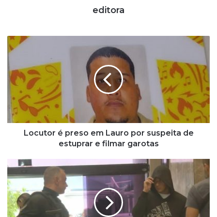
editora
L
o
c
u
t
o
r
é
p
r
Locutor é preso em Lauro por suspeita de
e
estuprar e filmar garotas
s
o
P
e
F
m
e
L
M
a
P
u
R