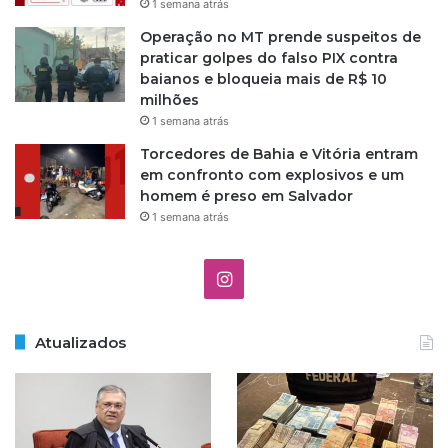
1 semana atrás
Operação no MT prende suspeitos de
praticar golpes do falso PIX contra
baianos e bloqueia mais de R$ 10
milhões
1 semana atrás
Torcedores de Bahia e Vitória entram
em confronto com explosivos e um
homem é preso em Salvador
1 semana atrás
I
n
Atualizados
s
t
a