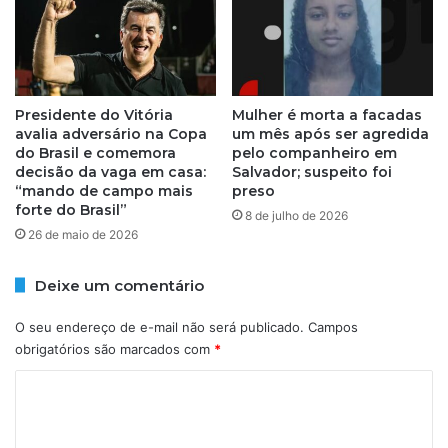
a
i
r
s
e
e
f
1
i
a
l
Presidente do Vitória
Mulher é morta a facadas
d
avalia adversário na Copa
um mês após ser agredida
m
v
do Brasil e comemora
pelo companheiro em
a
o
decisão da vaga em casa:
Salvador; suspeito foi
r
g
“mando de campo mais
preso
g
a
forte do Brasil”
8 de julho de 2026
a
d
26 de maio de 2026
r
o
o
p
t
o
Deixe um comentário
a
r
s
t
O seu endereço de e-mail não será publicado.
Campos
r
obrigatórios são marcados com
*
á
C
f
i
o
c
m