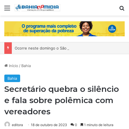
Menu
P
Ocorre neste domingo o São João da Bahia no Mercado de Paripe
Início
/
Bahia
Bahia
Secretário quebra o silêncio
e fala sobre polêmica com
vereadores
editora
18 de outubro de 2023
0
1 minuto de leitura