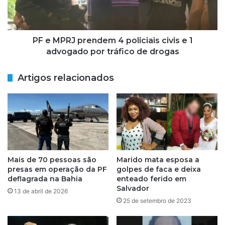
r
J
o
p
p
r
o
e
PF e MPRJ prendem 4 policiais civis e 1
r
n
advogado por tráfico de drogas
s
d
u
e
Artigos relacionados
s
m
p
4
e
p
i
o
t
l
a
i
d
c
e
i
Mais de 70 pessoas são
Marido mata esposa a
e
a
presas em operação da PF
golpes de faca e deixa
s
i
deflagrada na Bahia
enteado ferido em
t
s
Salvador
13 de abril de 2026
u
c
25 de setembro de 2023
p
i
r
v