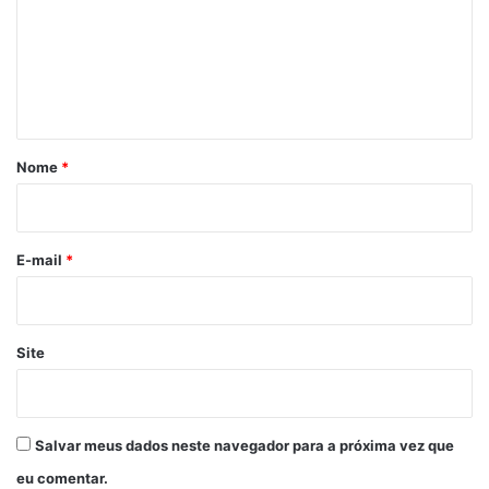
o
d
e
e
n
d
r
t
o
á
g
r
a
Nome
*
s
i
o
*
E-mail
*
Site
Salvar meus dados neste navegador para a próxima vez que
eu comentar.