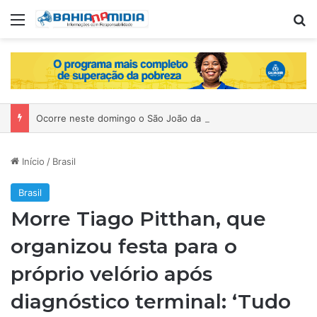
Menu
P
Ocorre neste domingo o São João da Bahia no Mercado de Paripe
Início
/
Brasil
Brasil
Morre Tiago Pitthan, que
organizou festa para o
próprio velório após
diagnóstico terminal: ‘Tudo