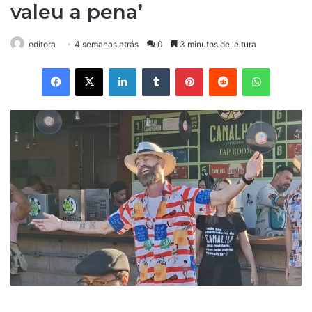
valeu a pena’
editora
4 semanas atrás
0
3 minutos de leitura
Facebook
X
Linkedin
Tumblr
Pinterest
Reddit
WhatsApp