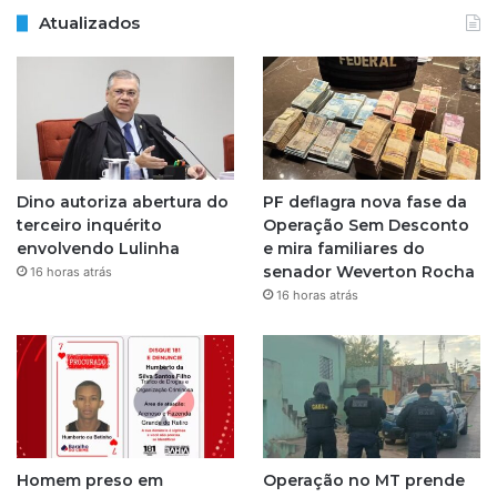
Atualizados
s
t
a
g
Dino autoriza abertura do
PF deflagra nova fase da
r
terceiro inquérito
Operação Sem Desconto
envolvendo Lulinha
e mira familiares do
a
senador Weverton Rocha
16 horas atrás
16 horas atrás
m
Homem preso em
Operação no MT prende