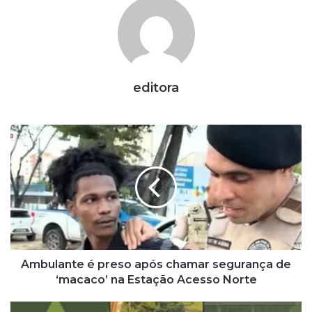
editora
A
m
b
u
l
a
n
t
e
é
Ambulante é preso após chamar segurança de
p
‘macaco’ na Estação Acesso Norte
r
e
C