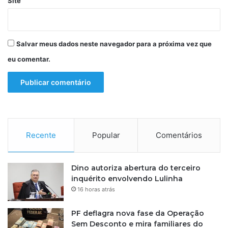
Site
d
e
j
o
Salvar meus dados neste navegador para a próxima vez que
v
eu comentar.
e
m
s
e
m
c
o
Recente
Popular
Comentários
r
d
a
Dino autoriza abertura do terceiro
e
inquérito envolvendo Lulinha
m
S
16 horas atrás
P
PF deflagra nova fase da Operação
Sem Desconto e mira familiares do