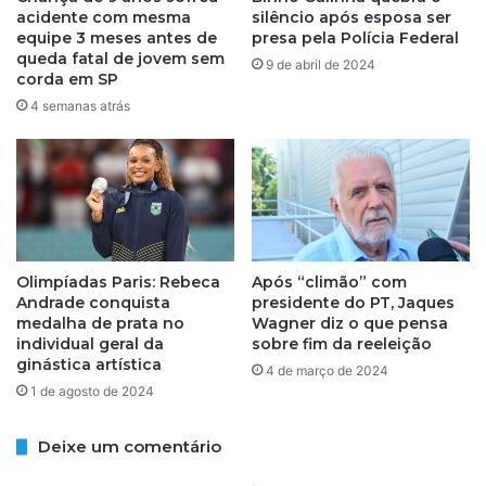
d
i
acidente com mesma
silêncio após esposa ser
e
d
equipe 3 meses antes de
presa pela Polícia Federal
‘
e
queda fatal de jovem sem
9 de abril de 2024
m
n
corda em SP
a
t
4 semanas atrás
c
e
a
c
c
o
o
m
’
m
n
e
a
s
E
Olimpíadas Paris: Rebeca
Após “climão” com
m
Andrade conquista
presidente do PT, Jaques
s
a
medalha de prata no
Wagner diz o que pensa
t
e
individual geral da
sobre fim da reeleição
a
q
ginástica artística
4 de março de 2024
ç
u
1 de agosto de 2024
ã
i
o
p
A
e
Deixe um comentário
c
3
e