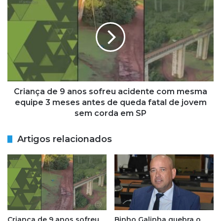
s
r
o
i
a
a
p
n
ó
ç
s
a
c
d
h
e
a
9
Criança de 9 anos sofreu acidente com mesma
m
a
equipe 3 meses antes de queda fatal de jovem
a
n
sem corda em SP
r
o
s
s
Artigos relacionados
e
s
g
o
u
f
r
r
a
e
n
u
ç
a
a
c
Criança de 9 anos sofreu
Binho Galinha quebra o