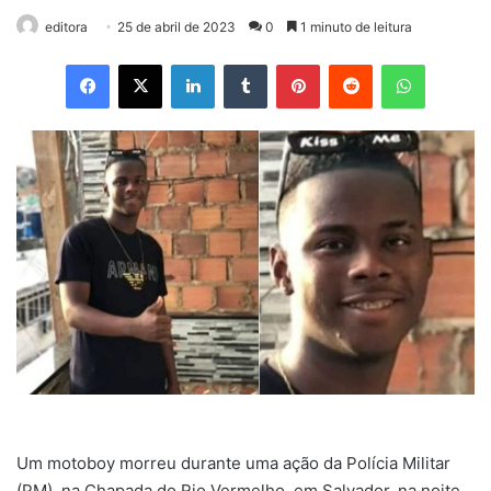
editora
25 de abril de 2023
0
1 minuto de leitura
Facebook
X
Linkedin
Tumblr
Pinterest
Reddit
WhatsApp
Um motoboy morreu durante uma ação da Polícia Militar
(PM), na Chapada do Rio Vermelho, em Salvador, na noite