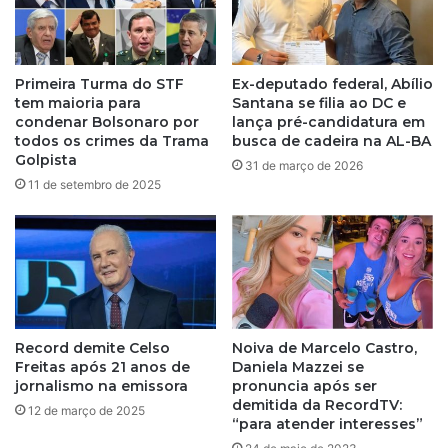
e
e
m
m
p
b
r
a
Primeira Turma do STF
Ex-deputado federal, Abílio
e
i
tem maioria para
Santana se filia ao DC e
s
r
condenar Bolsonaro por
lança pré-candidatura em
á
r
todos os crimes da Trama
busca de cadeira na AL-BA
r
Golpista
o
31 de março de 2026
i
s
11 de setembro de 2025
o
n
s
o
e
b
m
r
S
e
a
s
l
d
Record demite Celso
Noiva de Marcelo Castro,
v
e
Freitas após 21 anos de
Daniela Mazzei se
a
S
jornalismo na emissora
pronuncia após ser
d
a
demitida da RecordTV:
o
12 de março de 2025
l
“para atender interesses”
r
v