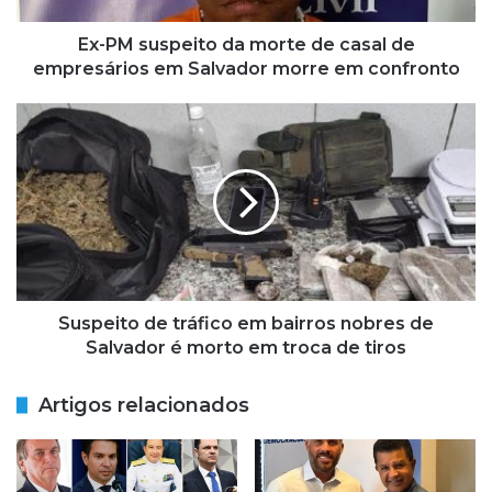
p
e
Ex-PM suspeito da morte de casal de
i
empresários em Salvador morre em confronto
t
o
S
d
u
a
s
m
p
o
e
r
i
t
t
e
o
d
d
e
e
Suspeito de tráfico em bairros nobres de
c
t
Salvador é morto em troca de tiros
a
r
s
á
Artigos relacionados
a
f
l
i
d
c
e
o