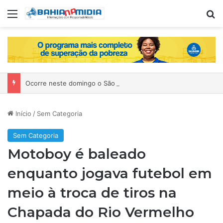
Menu
P
Ocorre neste domingo o São João da Bahia no Mercado de Paripe
Início
/
Sem Categoria
Sem Categoria
Motoboy é baleado
enquanto jogava futebol em
meio à troca de tiros na
Chapada do Rio Vermelho