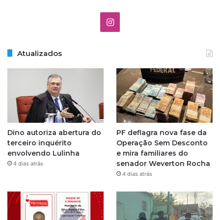
I
n
Atualizados
s
t
a
g
Dino autoriza abertura do
PF deflagra nova fase da
r
terceiro inquérito
Operação Sem Desconto
envolvendo Lulinha
e mira familiares do
a
senador Weverton Rocha
4 dias atrás
4 dias atrás
m