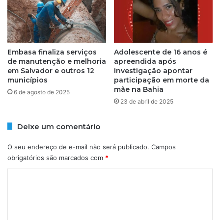
f
u
t
e
b
Embasa finaliza serviços
Adolescente de 16 anos é
de manutenção e melhoria
apreendida após
o
em Salvador e outros 12
investigação apontar
l
municípios
participação em morte da
e
mãe na Bahia
6 de agosto de 2025
m
23 de abril de 2025
m
e
i
Deixe um comentário
o
à
O seu endereço de e-mail não será publicado.
Campos
t
obrigatórios são marcados com
*
r
o
C
c
o
a
m
d
e
e