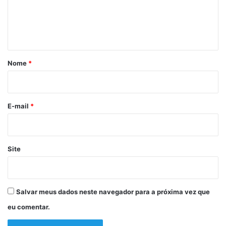
t
n
i
r
t
o
á
s
n
r
Nome
*
a
i
C
o
h
a
*
E-mail
*
p
a
d
a
Site
d
o
R
i
Salvar meus dados neste navegador para a próxima vez que
o
eu comentar.
V
e