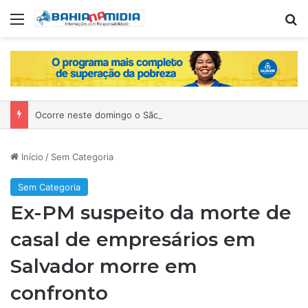
Menu
P
Ocorre neste domingo o São João da Bahia no Mercado de Paripe
Início
/
Sem Categoria
Sem Categoria
Ex-PM suspeito da morte de
casal de empresários em
Salvador morre em
confronto