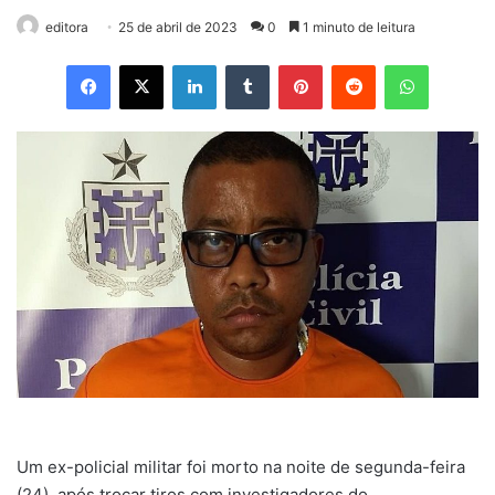
editora
25 de abril de 2023
0
1 minuto de leitura
Facebook
X
Linkedin
Tumblr
Pinterest
Reddit
WhatsApp
Um ex-policial militar foi morto na noite de segunda-feira
(24), após trocar tiros com investigadores do