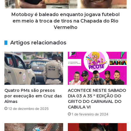
r
é
e
b
g
a
Motoboy é baleado enquanto jogava futebol
i
l
em meio à troca de tiros na Chapada do Rio
ã
e
Vermelho
o
a
d
d
Artigos relacionados
o
o
C
e
o
n
m
q
é
u
r
a
c
n
i
t
Quatro PMs são presos
ACONTECE NESTE SABADO
o
o
por execução em Cruz das
DIA 03 A 35 º EDIÇÃO DO
j
Almas
GRITO DO CARNAVAL DO
o
CABULA VI
12 de dezembro de 2025
g
1 de fevereiro de 2024
a
v
a