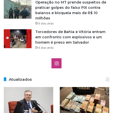
Operação no MT prende suspeitos de
praticar golpes do falso PIX contra
baianos e bloqueia mais de R$ 10
milhões
6 dias atrás
Torcedores de Bahia e Vitória entram
em confronto com explosivos e um
homem é preso em Salvador
6 dias atrás
I
n
Atualizados
s
t
a