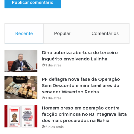
r
m
e
l
h
Recente
Popular
Comentários
o
Dino autoriza abertura do terceiro
inquérito envolvendo Lulinha
1 dia atrás
PF deflagra nova fase da Operação
Sem Desconto e mira familiares do
senador Weverton Rocha
1 dia atrás
Homem preso em operação contra
facção criminosa no RJ integrava lista
dos mais procurados na Bahia
6 dias atrás