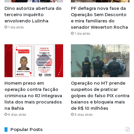
g
Dino autoriza abertura do
PF deflagra nova fase da
r
terceiro inquérito
Operação Sem Desconto
envolvendo Lulinha
e mira familiares do
a
senador Weverton Rocha
1 dia atrás
1 dia atrás
m
Homem preso em
Operação no MT prende
operação contra facção
suspeitos de praticar
criminosa no RJ integrava
golpes do falso PIX contra
lista dos mais procurados
baianos e bloqueia mais
na Bahia
de R$ 10 milhões
6 dias atrás
6 dias atrás
Popular Posts