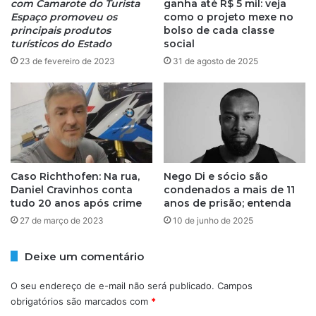
com Camarote do Turista
ganha até R$ 5 mil: veja
N
A
Espaço promoveu os
como o projeto mexe no
D
P
principais produtos
bolso de cada classe
A
turísticos do Estado
social
A
V
G
23 de fevereiro de 2023
31 de agosto de 2025
I
O
T
D
R
Ã
O
O
L
N
A
O
D
A
Caso Richthofen: Na rua,
Nego Di e sócio são
L
L
Daniel Cravinhos conta
condenados a mais de 11
U
E
tudo 20 anos após crime
anos de prisão; entenda
X
L
O
27 de março de 2023
10 de junho de 2025
U
N
I
O
A
Deixe um comentário
U
F
L
E
O seu endereço de e-mail não será publicado.
Campos
T
S
obrigatórios são marcados com
*
I
T