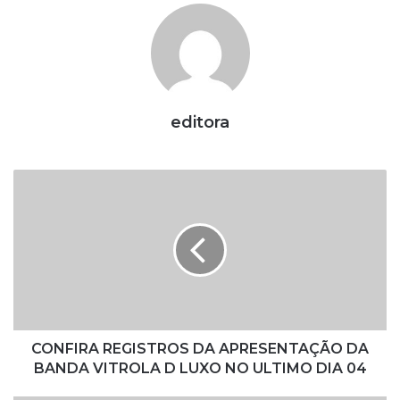
editora
C
O
N
F
I
R
A
R
E
G
CONFIRA REGISTROS DA APRESENTAÇÃO DA
I
BANDA VITROLA D LUXO NO ULTIMO DIA 04
S