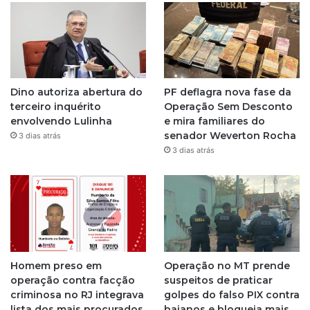
t
a
g
Dino autoriza abertura do
PF deflagra nova fase da
r
terceiro inquérito
Operação Sem Desconto
envolvendo Lulinha
e mira familiares do
a
senador Weverton Rocha
3 dias atrás
3 dias atrás
m
Homem preso em
Operação no MT prende
operação contra facção
suspeitos de praticar
criminosa no RJ integrava
golpes do falso PIX contra
lista dos mais procurados
baianos e bloqueia mais