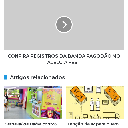
T
C
R
O
O
N
S
F
D
I
A
R
A
A
P
R
R
E
E
G
CONFIRA REGISTROS DA BANDA PAGODÃO NO
S
I
ALELUIA FEST
E
S
N
T
Artigos relacionados
T
R
A
O
Ç
S
Ã
D
O
A
D
B
A
A
B
N
Carnaval da Bahia contou
Isenção de IR para quem
A
D