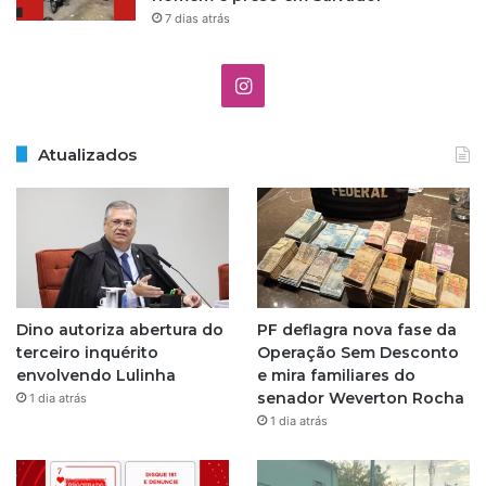
7 dias atrás
I
n
Atualizados
s
t
a
g
Dino autoriza abertura do
PF deflagra nova fase da
r
terceiro inquérito
Operação Sem Desconto
envolvendo Lulinha
e mira familiares do
a
senador Weverton Rocha
1 dia atrás
1 dia atrás
m