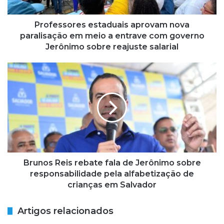
o
r
e
Professores estaduais aprovam nova
s
paralisação em meio a entrave com governo
e
Jerônimo sobre reajuste salarial
s
t
B
a
r
d
u
u
n
a
o
i
s
s
R
a
e
p
i
r
s
Brunos Reis rebate fala de Jerônimo sobre
o
r
responsabilidade pela alfabetização de
v
e
crianças em Salvador
a
b
m
a
Artigos relacionados
n
t
o