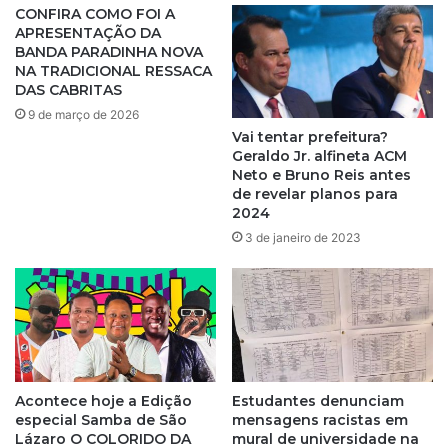
e
CONFIRA COMO FOI A
v
f
APRESENTAÇÃO DA
a
a
BANDA PARADINHA NOVA
p
l
NA TRADICIONAL RESSACA
a
a
DAS CABRITAS
r
d
9 de março de 2026
a
e
Vai tentar prefeitura?
l
J
Geraldo Jr. alfineta ACM
i
e
Neto e Bruno Reis antes
s
r
de revelar planos para
a
ô
2024
ç
n
3 de janeiro de 2023
ã
i
o
m
e
o
m
s
m
o
e
b
i
r
o
Acontece hoje a Edição
Estudantes denunciam
e
especial Samba de São
mensagens racistas em
a
r
Lázaro O COLORIDO DA
mural de universidade na
e
e