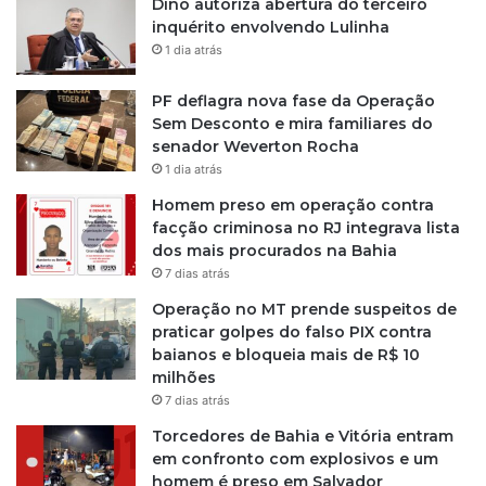
m
Dino autoriza abertura do terceiro
a
S
inquérito envolvendo Lulinha
l
a
1 dia atrás
l
v
PF deflagra nova fase da Operação
a
Sem Desconto e mira familiares do
d
senador Weverton Rocha
o
1 dia atrás
r
Homem preso em operação contra
facção criminosa no RJ integrava lista
dos mais procurados na Bahia
7 dias atrás
Operação no MT prende suspeitos de
praticar golpes do falso PIX contra
baianos e bloqueia mais de R$ 10
milhões
7 dias atrás
Torcedores de Bahia e Vitória entram
em confronto com explosivos e um
homem é preso em Salvador