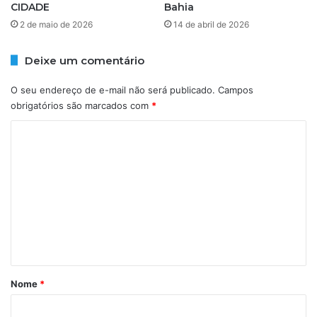
CIDADE
Bahia
n
s
t
2 de maio de 2026
14 de abril de 2026
p
r
o
a
n
Deixe um comentário
v
s
e
a
O seu endereço de e-mail não será publicado.
Campos
c
b
obrigatórios são marcados com
*
o
i
m
l
C
g
i
o
o
d
v
m
a
e
d
e
r
e
n
n
p
o
e
t
J
l
á
e
a
r
a
r
Nome
*
ô
l
i
n
f