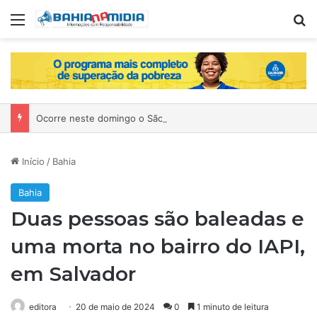
Menu
P
Ocorre neste domingo o São João da Bahia no Mercado de Paripe
Início
/
Bahia
Bahia
Duas pessoas são baleadas e
uma morta no bairro do IAPI,
em Salvador
editora
20 de maio de 2024
0
1 minuto de leitura