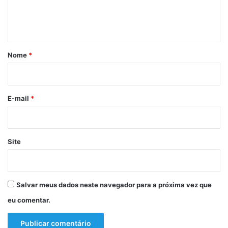
n
o
p
t
r
á
i
m
r
Nome
*
e
i
i
r
o
o
*
E-mail
*
o
u
r
o
Site
p
a
r
a
Salvar meus dados neste navegador para a próxima vez que
o
B
eu comentar.
r
a