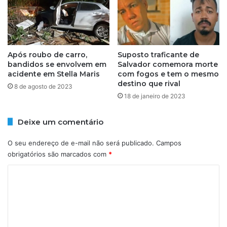
e
e
m
n
c
s
i
e
d
n
Após roubo de carro,
Suposto traficante de
a
a
bandidos se envolvem em
Salvador comemora morte
d
acidente em Stella Maris
com fogos e tem o mesmo
f
e
destino que rival
i
d
8 de agosto de 2023
n
18 de janeiro de 2023
e
a
S
l
ã
Deixe um comentário
e
o
c
P
O seu endereço de e-mail não será publicado.
Campos
o
a
obrigatórios são marcados com
*
n
u
q
l
C
u
o
o
i
s
m
t
e
a