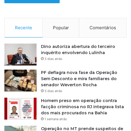
s
i
l
Recente
Popular
Comentários
Dino autoriza abertura do terceiro
inquérito envolvendo Lulinha
3 dias atrás
PF deflagra nova fase da Operação
Sem Desconto e mira familiares do
senador Weverton Rocha
3 dias atrás
Homem preso em operação contra
facção criminosa no RJ integrava lista
dos mais procurados na Bahia
1 semana atrás
Operação no MT prende suspeitos de