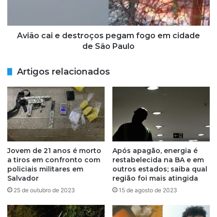
r
a
o
i
!
e
B
d
Avião cai e destroços pegam fogo em cidade
i
e
de São Paulo
a
s
S
t
Artigos relacionados
o
r
u
o
z
ç
a
o
v
s
e
p
n
e
c
g
Jovem de 21 anos é morto
Após apagão, energia é
e
a
a tiros em confronto com
restabelecida na BA e em
i
m
policiais militares em
outros estados; saiba qual
s
f
Salvador
região foi mais atingida
r
o
25 de outubro de 2023
15 de agosto de 2023
a
g
e
o
l