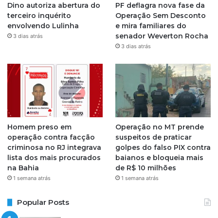
Dino autoriza abertura do
PF deflagra nova fase da
r
terceiro inquérito
Operação Sem Desconto
envolvendo Lulinha
e mira familiares do
a
senador Weverton Rocha
3 dias atrás
3 dias atrás
m
Homem preso em
Operação no MT prende
operação contra facção
suspeitos de praticar
criminosa no RJ integrava
golpes do falso PIX contra
lista dos mais procurados
baianos e bloqueia mais
na Bahia
de R$ 10 milhões
1 semana atrás
1 semana atrás
Popular Posts