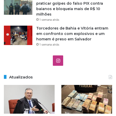
praticar golpes do falso PIX contra
baianos e bloqueia mais de R$ 10
milhões
1 semana atrás
Torcedores de Bahia e Vitória entram
em confronto com explosivos e um
homem é preso em Salvador
1 semana atrás
I
n
Atualizados
s
t
a
g