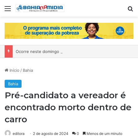
Menu
P
Ocorre neste domingo o São João da Bahia no Mercado de Paripe
Início
/
Bahia
Bahia
Pré-candidato a vereador é
encontrado morto dentro de
carro
editora
2 de agosto de 2024
0
Menos de um minuto