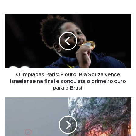
O
l
i
m
p
í
a
d
a
s
Olimpíadas Paris: É ouro! Bia Souza vence
P
israelense na final e conquista o primeiro ouro
a
para o Brasil
r
i
A
s
v
:
i
É
ã
o
o
u
c