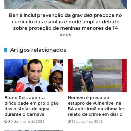
u
c
m
l
m
u
Bahia inclui prevenção da gravidez precoce no
ê
i
currículo das escolas e pode ampliar debate
s
p
sobre proteção de meninas menores de 14
a
r
anos
p
e
ó
v
Artigos relacionados
s
e
s
n
e
ç
r
ã
a
o
g
d
r
a
e
g
Bruno Reis aponta
Homem é preso por
d
r
dificuldade em proibição
estupro de vulnerável na
i
a
das pistolas de água
BA após irmã da vítima ler
d
v
durante o Carnaval
relato de crime em diário
a
i
30 de janeiro de 2024
15 de abril de 2026
p
d
e