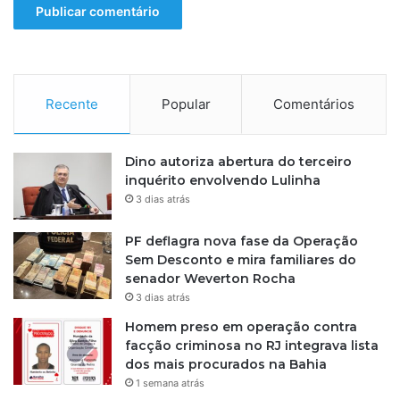
e
b
a
t
e
s
Recente
Popular
Comentários
o
b
r
Dino autoriza abertura do terceiro
e
inquérito envolvendo Lulinha
p
3 dias atrás
r
o
PF deflagra nova fase da Operação
t
Sem Desconto e mira familiares do
e
senador Weverton Rocha
ç
3 dias atrás
ã
Homem preso em operação contra
o
facção criminosa no RJ integrava lista
d
dos mais procurados na Bahia
e
m
1 semana atrás