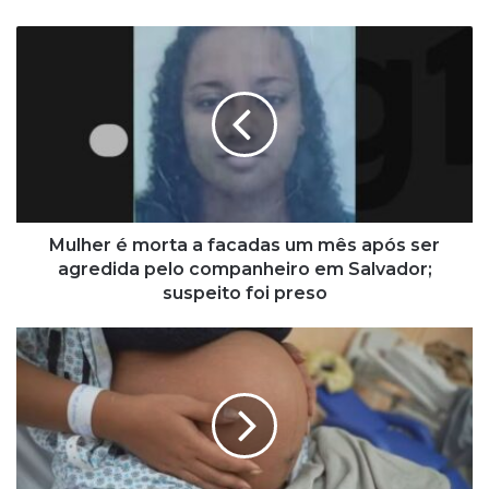
M
u
l
h
e
r
é
m
o
r
Mulher é morta a facadas um mês após ser
t
agredida pelo companheiro em Salvador;
a
suspeito foi preso
a
f
B
a
a
c
h
a
i
d
a
a
i
s
n