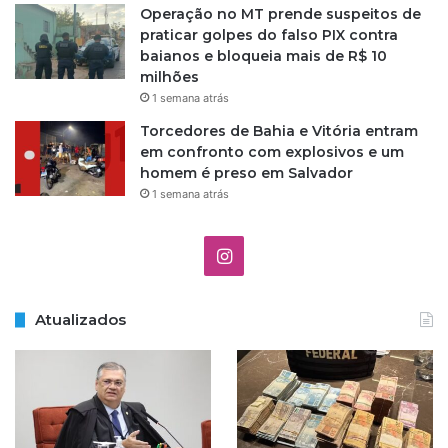
e
Operação no MT prende suspeitos de
n
praticar golpes do falso PIX contra
i
baianos e bloqueia mais de R$ 10
n
milhões
a
1 semana atrás
s
m
Torcedores de Bahia e Vitória entram
e
em confronto com explosivos e um
n
homem é preso em Salvador
o
1 semana atrás
r
e
I
s
d
n
e
1
Atualizados
s
4
a
t
n
o
a
s