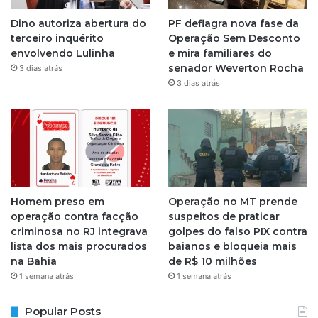
g
Dino autoriza abertura do
PF deflagra nova fase da
r
terceiro inquérito
Operação Sem Desconto
envolvendo Lulinha
e mira familiares do
a
senador Weverton Rocha
3 dias atrás
3 dias atrás
m
Homem preso em
Operação no MT prende
operação contra facção
suspeitos de praticar
criminosa no RJ integrava
golpes do falso PIX contra
lista dos mais procurados
baianos e bloqueia mais
na Bahia
de R$ 10 milhões
1 semana atrás
1 semana atrás
Popular Posts