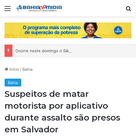
Menu
P
Ocorre neste domingo o São João da Bahia no Mercado de Paripe
Início
/
Bahia
Bahia
Suspeitos de matar
motorista por aplicativo
durante assalto são presos
em Salvador