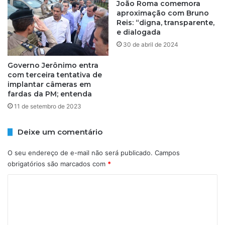
e
João Roma comemora
l
z
aproximação com Bruno
o
p
Reis: “digna, transparente,
c
e dialogada
r
o
e
30 de abril de 2024
m
c
p
o
Governo Jerônimo entra
a
com terceira tentativa de
c
n
implantar câmeras em
e
fardas da PM; entenda
h
n
e
o
11 de setembro de 2023
i
c
r
u
Deixe um comentário
o
r
e
r
O seu endereço de e-mail não será publicado.
Campos
m
í
obrigatórios são marcados com
*
S
c
a
u
C
l
l
o
v
o
a
d
m
d
a