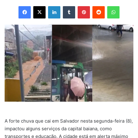
Facebook
X
Linkedin
Tumblr
Pinterest
Reddit
WhatsApp
A forte chuva que cai em Salvador nesta segunda-feira (8),
impactou alguns serviços da capital baiana, como
transportes e educação. A cidade está em alerta máximo