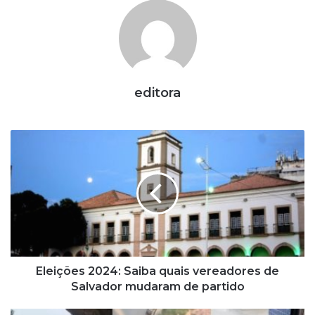
editora
E
l
e
i
ç
õ
e
s
2
0
Eleições 2024: Saiba quais vereadores de
2
Salvador mudaram de partido
4
: