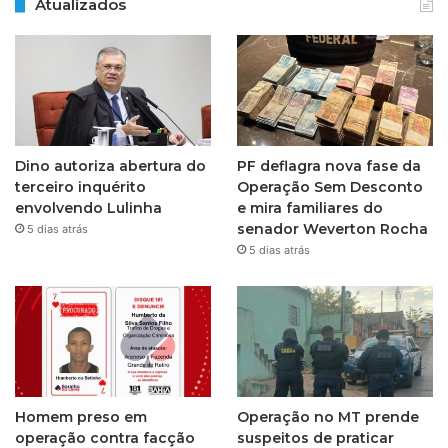
Atualizados
s
t
a
g
Dino autoriza abertura do
PF deflagra nova fase da
r
terceiro inquérito
Operação Sem Desconto
envolvendo Lulinha
e mira familiares do
a
senador Weverton Rocha
5 dias atrás
5 dias atrás
m
Homem preso em
Operação no MT prende
operação contra facção
suspeitos de praticar