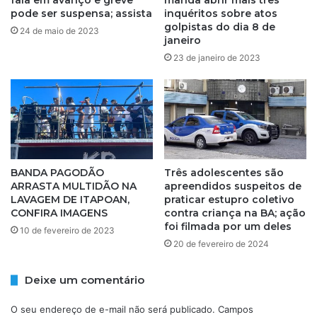
e
s
pode ser suspensa; assista
inquéritos sobre atos
S
s
golpistas do dia 8 de
24 de maio de 2023
a
janeiro
i
l
r
23 de janeiro de 2023
v
e
a
n
d
e
o
s
r
d
m
e
u
á
BANDA PAGODÃO
Três adolescentes são
d
r
ARRASTA MULTIDÃO NA
apreendidos suspeitos de
a
e
LAVAGEM DE ITAPOAN,
praticar estupro coletivo
r
a
CONFIRA IMAGENS
contra criança na BA; ação
a
s
foi filmada por um deles
10 de fevereiro de 2023
m
d
20 de fevereiro de 2024
d
e
e
r
p
i
Deixe um comentário
a
s
r
c
O seu endereço de e-mail não será publicado.
Campos