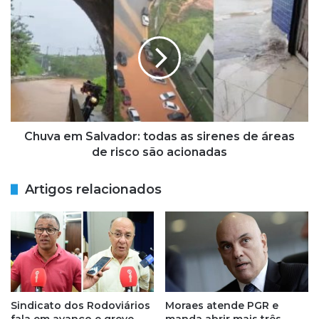
C
S
h
a
u
i
v
b
a
a
e
q
m
u
S
a
a
i
l
Chuva em Salvador: todas as sirenes de áreas
s
v
de risco são acionadas
v
a
e
d
Artigos relacionados
r
o
e
r
a
:
d
t
o
o
r
d
e
a
s
s
Sindicato dos Rodoviários
Moraes atende PGR e
d
a
fala em avanço e greve
manda abrir mais três