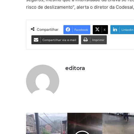
risco de deslizamento”, alerta o diretor da Codes
Compartilhar
Facebook
X
Linkedin
Compartilhar via e-mail
Imprimir
editora
T
r
a