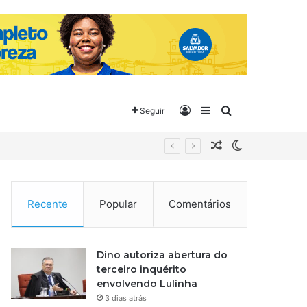
Entrar
Barra Lateral
Procurar por
Seguir
Artigo aleatório
Switch skin
Recente
Popular
Comentários
Dino autoriza abertura do
terceiro inquérito
envolvendo Lulinha
3 dias atrás