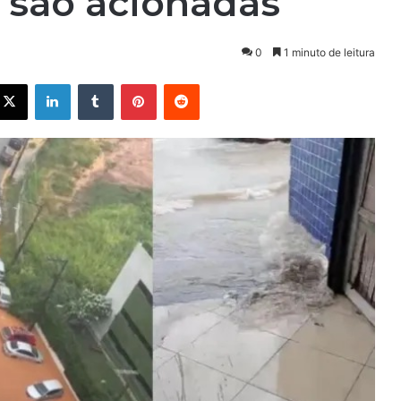
o são acionadas
0
1 minuto de leitura
X
Linkedin
Tumblr
Pinterest
Reddit