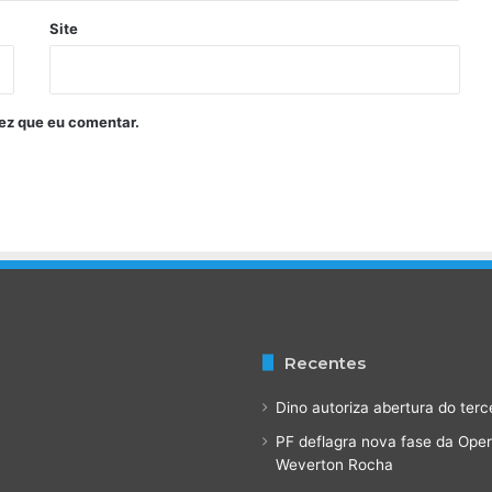
a
Site
d
e
s
ez que eu comentar.
Recentes
Dino autoriza abertura do terc
PF deflagra nova fase da Ope
Weverton Rocha