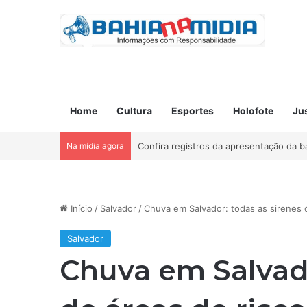
Home
Cultura
Esportes
Holofote
Ju
Na mídia agora
Ocorre neste domingo o São João da B
Início
/
Salvador
/
Chuva em Salvador: todas as sirenes 
Salvador
Chuva em Salvado