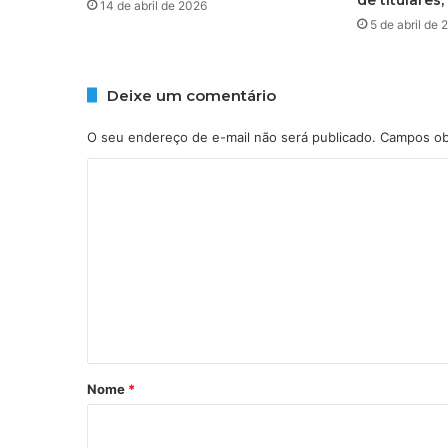
14 de abril de 2026
:
5 de abril de
c
h
u
Deixe um comentário
v
a
O seu endereço de e-mail não será publicado.
Campos ob
i
m
C
p
o
a
c
m
t
e
a
s
n
e
t
r
v
á
i
r
Nome
*
ç
i
o
s
o