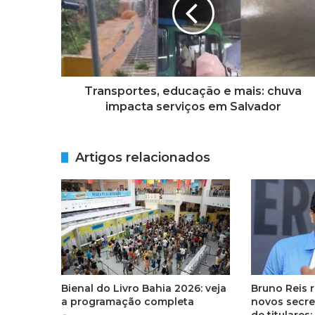
n
s
p
o
r
t
e
Transportes, educação e mais: chuva
s
impacta serviços em Salvador
,
e
d
Artigos relacionados
u
c
a
ç
ã
o
e
m
a
Bienal do Livro Bahia 2026: veja
Bruno Reis 
i
a programação completa
novos secre
s
de titulares