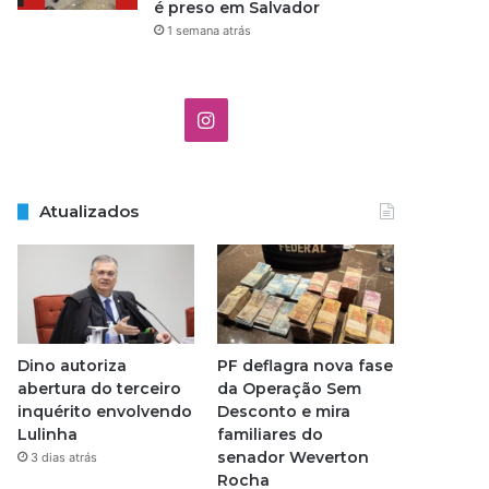
é preso em Salvador
1 semana atrás
I
n
s
Atualizados
t
a
g
Dino autoriza
PF deflagra nova fase
r
abertura do terceiro
da Operação Sem
inquérito envolvendo
Desconto e mira
a
Lulinha
familiares do
senador Weverton
3 dias atrás
m
Rocha