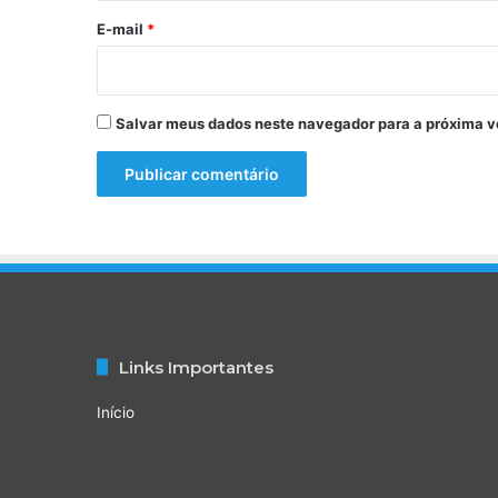
e
*
E-mail
*
m
S
a
l
Salvar meus dados neste navegador para a próxima v
v
a
d
o
r
Links Importantes
Início