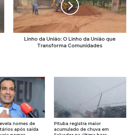
h
o
d
a
U
n
i
Linho da União: O Linho da União que
ã
Transforma Comunidades
o
:
O
L
i
n
h
o
d
a
U
n
revela nomes de
Pituba registra maior
i
tários após saída
acumulado de chuva em
ã
; veja nomes
Salvador na última hora