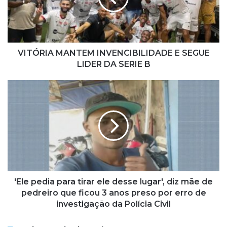
I
A
M
A
N
VITÓRIA MANTEM INVENCIBILIDADE E SEGUE
T
LIDER DA SERIE B
E
M
'
I
E
N
l
V
e
E
p
N
e
C
d
I
i
B
a
I
p
'Ele pedia para tirar ele desse lugar', diz mãe de
L
a
pedreiro que ficou 3 anos preso por erro de
I
r
investigação da Polícia Civil
D
a
A
t