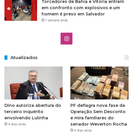
Torcedores de Bahia e Vitória entram
v
em confronto com explosivos e um
i
homem é preso em Salvador
l
1 semana atrás
I
n
Atualizados
s
t
a
g
Dino autoriza abertura do
PF deflagra nova fase da
r
terceiro inquérito
Operação Sem Desconto
envolvendo Lulinha
e mira familiares do
a
senador Weverton Rocha
4 dias atrás
4 dias atrás