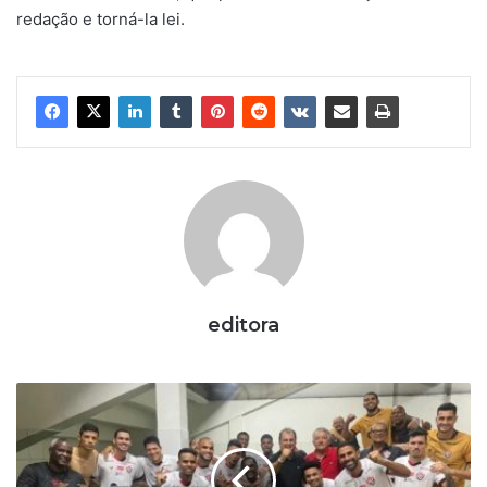
redação e torná-la lei.
editora
V
I
T
Ó
R