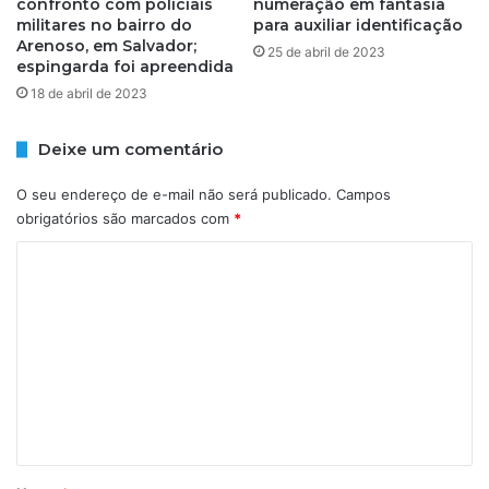
confronto com policiais
numeração em fantasia
z
militares no bairro do
para auxiliar identificação
m
Arenoso, em Salvador;
25 de abril de 2023
ã
espingarda foi apreendida
e
18 de abril de 2023
d
e
p
Deixe um comentário
e
d
O seu endereço de e-mail não será publicado.
Campos
r
obrigatórios são marcados com
*
e
C
i
r
o
o
m
q
u
e
e
n
f
i
t
c
á
o
r
u