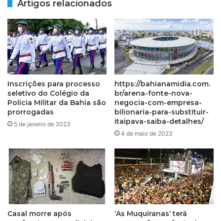
Artigos relacionados
D
i
E
r
E
a
S
r
E
e
G
l
U
e
E
d
Inscrições para processo
https://bahianamidia.com.
L
e
seletivo do Colégio da
br/arena-fonte-nova-
I
s
Polícia Militar da Bahia são
negocia-com-empresa-
D
s
prorrogadas
bilionaria-para-substituir-
E
e
itaipava-saiba-detalhes/
5 de janeiro de 2023
R
l
4 de maio de 2023
D
u
A
g
S
a
E
r
R
'
I
,
E
d
B
Casal morre após
‘As Muquiranas’ terá
i