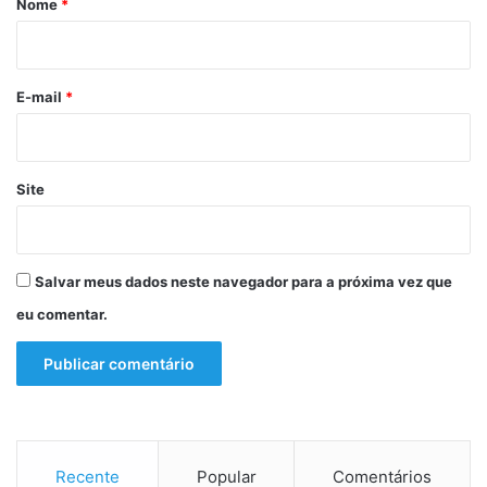
Nome
*
3
i
a
o
n
o
*
E-mail
*
s
p
r
e
Site
s
o
p
o
Salvar meus dados neste navegador para a próxima vez que
r
eu comentar.
e
r
r
o
d
e
i
Recente
Popular
Comentários
n