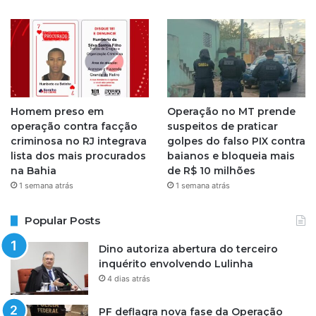
m
Homem preso em
Operação no MT prende
operação contra facção
suspeitos de praticar
criminosa no RJ integrava
golpes do falso PIX contra
lista dos mais procurados
baianos e bloqueia mais
na Bahia
de R$ 10 milhões
1 semana atrás
1 semana atrás
Popular Posts
Dino autoriza abertura do terceiro
inquérito envolvendo Lulinha
4 dias atrás
PF deflagra nova fase da Operação