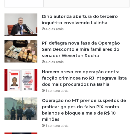
v
e
Dino autoriza abertura do terceiro
s
inquérito envolvendo Lulinha
t
i
4 dias atrás
g
a
PF deflagra nova fase da Operação
ç
Sem Desconto e mira familiares do
ã
senador Weverton Rocha
o
4 dias atrás
d
Homem preso em operação contra
a
facção criminosa no RJ integrava lista
P
dos mais procurados na Bahia
o
1 semana atrás
l
í
Operação no MT prende suspeitos de
c
praticar golpes do falso PIX contra
i
baianos e bloqueia mais de R$ 10
a
milhões
C
1 semana atrás
i