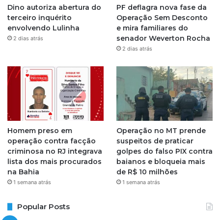
Dino autoriza abertura do
PF deflagra nova fase da
r
terceiro inquérito
Operação Sem Desconto
envolvendo Lulinha
e mira familiares do
a
senador Weverton Rocha
2 dias atrás
2 dias atrás
m
Homem preso em
Operação no MT prende
operação contra facção
suspeitos de praticar
criminosa no RJ integrava
golpes do falso PIX contra
lista dos mais procurados
baianos e bloqueia mais
na Bahia
de R$ 10 milhões
1 semana atrás
1 semana atrás
Popular Posts