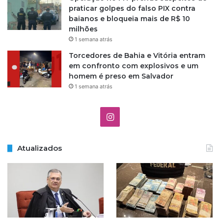
ã
praticar golpes do falso PIX contra
o
baianos e bloqueia mais de R$ 10
n
milhões
a
1 semana atrás
B
Torcedores de Bahia e Vitória entram
a
em confronto com explosivos e um
h
homem é preso em Salvador
i
a
1 semana atrás
I
n
Atualizados
s
t
a
g