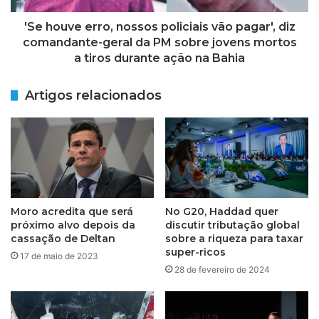
s
e
e
r
'Se houve erro, nossos policiais vão pagar', diz
3
r
comandante-geral da PM sobre jovens mortos
m
o
a tiros durante ação na Bahia
e
,
s
n
Artigos relacionados
e
o
s
s
d
s
e
o
p
s
r
p
i
o
s
l
Moro acredita que será
No G20, Haddad quer
ã
i
próximo alvo depois da
discutir tributação global
o
c
cassação de Deltan
sobre a riqueza para taxar
p
i
super-ricos
17 de maio de 2023
o
a
28 de fevereiro de 2024
r
i
m
s
a
v