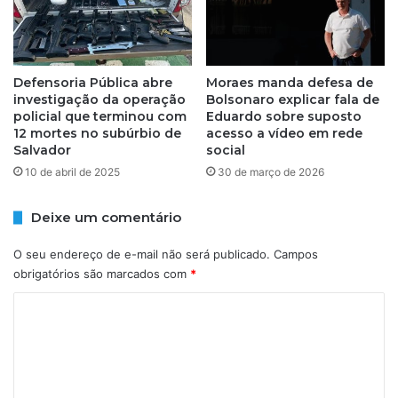
t
ã
a
o
r
p
e
a
s
g
Defensoria Pública abre
Moraes manda defesa de
p
investigação da operação
Bolsonaro explicar fala de
a
policial que terminou com
Eduardo sobre suposto
o
r
12 mortes no subúrbio de
acesso a vídeo em rede
s
'
Salvador
social
a
,
e
10 de abril de 2025
30 de março de 2026
d
e
i
s
z
Deixe um comentário
f
c
a
o
O seu endereço de e-mail não será publicado.
Campos
q
m
obrigatórios são marcados com
*
u
a
e
n
C
a
d
o
r
a
e
m
n
n
t
e
t