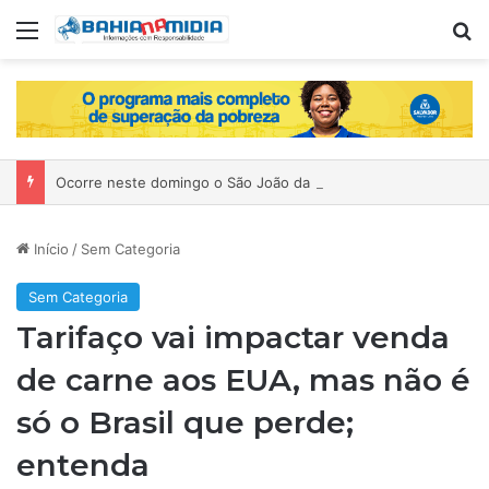
Menu
P
Ocorre neste domingo o São João da Bahia no Mercado de Paripe
Início
/
Sem Categoria
Sem Categoria
Tarifaço vai impactar venda
de carne aos EUA, mas não é
só o Brasil que perde;
entenda