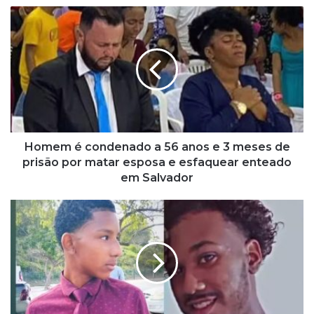
H
o
m
e
m
é
c
o
n
d
Homem é condenado a 56 anos e 3 meses de
e
prisão por matar esposa e esfaquear enteado
n
em Salvador
a
d
'
o
S
a
e
5
h
6
o
a
u
n
v
o
e