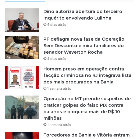
s
2
5
Dino autoriza abertura do terceiro
é
inquérito envolvendo Lulinha
o
4 dias atrás
a
n
PF deflagra nova fase da Operação
o
Sem Desconto e mira familiares do
d
senador Weverton Rocha
a
4 dias atrás
c
Homem preso em operação contra
o
facção criminosa no RJ integrava lista
l
dos mais procurados na Bahia
h
e
1 semana atrás
i
Operação no MT prende suspeitos de
t
praticar golpes do falso PIX contra
a
baianos e bloqueia mais de R$ 10
d
milhões
i
1 semana atrás
z
L
Torcedores de Bahia e Vitória entram