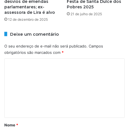
b
desvios de emendas
Festa de Santa Dulce dos
a
parlamentares; ex-
Pobres 2025
r
s
assessora de Lira é alvo
i
a
21 de julho de 2025
r
12 de dezembro de 2025
s
e
,
s
v
Deixe um comentário
c
a
o
l
O seu endereço de e-mail não será publicado.
Campos
l
e
obrigatórios são marcados com
*
a
g
s
á
C
p
s
o
a
e
r
m
f
a
i
e
g
n
n
a
a
r
n
t
a
c
á
n
i
t
a
r
Nome
*
i
m