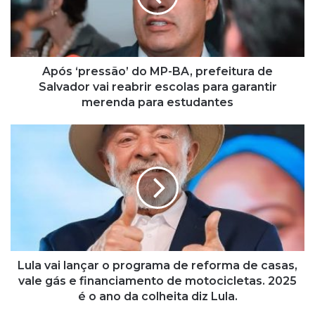
p
r
e
s
s
Após ‘pressão’ do MP-BA, prefeitura de
ã
Salvador vai reabrir escolas para garantir
o
merenda para estudantes
’
d
L
o
u
M
l
P
a
-
v
B
a
A
i
,
l
p
a
r
n
Lula vai lançar o programa de reforma de casas,
e
ç
vale gás e financiamento de motocicletas. 2025
f
a
é o ano da colheita diz Lula.
e
r