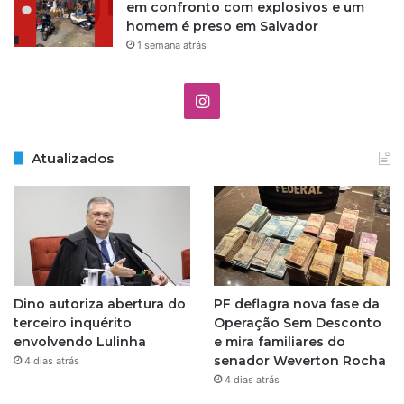
u
em confronto com explosivos e um
l
homem é preso em Salvador
a
1 semana atrás
.
I
n
Atualizados
s
t
a
g
Dino autoriza abertura do
PF deflagra nova fase da
r
terceiro inquérito
Operação Sem Desconto
envolvendo Lulinha
e mira familiares do
a
senador Weverton Rocha
4 dias atrás
4 dias atrás
m