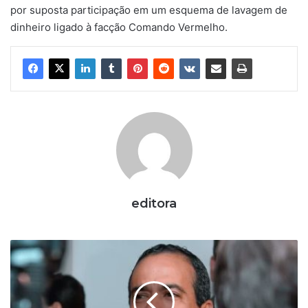
por suposta participação em um esquema de lavagem de
dinheiro ligado à facção Comando Vermelho.
editora
A
p
ó
s
‘