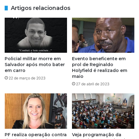
i
o
Artigos relacionados
t
p
u
r
r
o
a
g
d
r
e
a
S
m
a
a
Policial militar morre em
Evento beneficente em
l
d
Salvador após moto bater
prol de Reginaldo
v
e
em carro
Holyfield é realizado em
a
r
maio
22 de março de 2023
d
e
27 de abril de 2023
o
f
r
o
v
r
a
m
i
a
r
d
e
e
a
c
PF realiza operação contra
Veja programação da