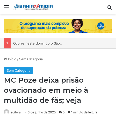
Menu
P
Ocorre neste domingo o São João da Bahia no Mercado de Paripe
Início
/
Sem Categoria
Sem Categoria
MC Poze deixa prisão
ovacionado em meio à
multidão de fãs; veja
editora
3 de junho de 2025
0
1 minuto de leitura