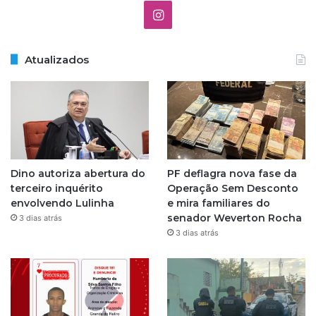
I
n
Atualizados
s
t
a
g
Dino autoriza abertura do
PF deflagra nova fase da
r
terceiro inquérito
Operação Sem Desconto
envolvendo Lulinha
e mira familiares do
a
senador Weverton Rocha
3 dias atrás
3 dias atrás
m