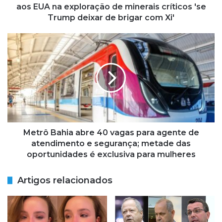
B
aos EUA na exploração de minerais críticos 'se
r
Trump deixar de brigar com Xi'
a
s
M
i
e
l
t
t
r
a
ô
m
B
b
a
é
h
m
i
p
a
Metrô Bahia abre 40 vagas para agente de
o
a
atendimento e segurança; metade das
d
b
oportunidades é exclusiva para mulheres
e
r
s
e
Artigos relacionados
e
4
a
0
s
v
s
a