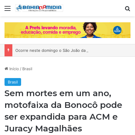
Menu
P
Ocorre neste domingo o São João da Bahia no Mercado de Paripe
Início
/
Brasil
Brasil
Sem mortes em um ano,
motofaixa da Bonocô pode
ser expandida para ACM e
Juracy Magalhães