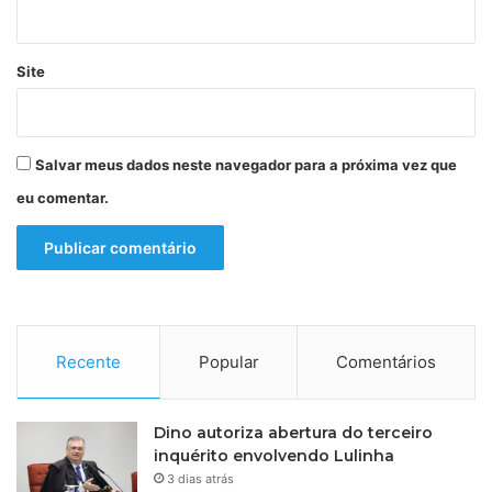
e
d
T
a
r
s
Site
u
o
m
p
p
o
d
r
Salvar meus dados neste navegador para a próxima vez que
e
t
i
eu comentar.
u
x
n
a
i
r
d
d
a
e
d
b
e
r
Recente
Popular
Comentários
s
i
é
g
e
a
x
Dino autoriza abertura do terceiro
r
c
inquérito envolvendo Lulinha
c
l
3 dias atrás