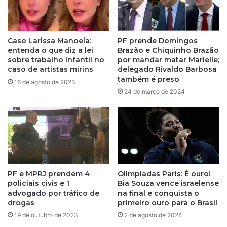
o
g
c
a
i
s
a
p
Caso Larissa Manoela:
PF prende Domingos
r
a
entenda o que diz a lei
Brazão e Chiquinho Brazão
a
r
sobre trabalho infantil no
por mandar matar Marielle;
o
a
caso de artistas mirins
delegado Rivaldo Barbosa
s
a
também é preso
16 de agosto de 2023
E
g
24 de março de 2024
U
e
A
n
n
t
a
e
e
d
x
e
p
a
l
PF e MPRJ prendem 4
Olimpíadas Paris: É ouro!
t
policiais civis e 1
Bia Souza vence israelense
o
e
advogado por tráfico de
na final e conquista o
r
n
drogas
primeiro ouro para o Brasil
a
d
ç
19 de outubro de 2023
2 de agosto de 2024
i
ã