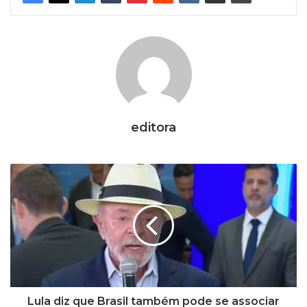
editora
L
u
l
a
d
i
z
q
u
e
Lula diz que Brasil também pode se associar