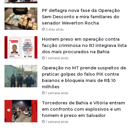
o
u
m
s
PF deflagra nova fase da Operação
X
i
Sem Desconto e mira familiares do
i
v
senador Weverton Rocha
'
a
3 dias atrás
p
Homem preso em operação contra
a
facção criminosa no RJ integrava lista
r
dos mais procurados na Bahia
a
1 semana atrás
m
u
Operação no MT prende suspeitos de
l
praticar golpes do falso PIX contra
h
baianos e bloqueia mais de R$ 10
e
milhões
r
1 semana atrás
e
Torcedores de Bahia e Vitória entram
s
em confronto com explosivos e um
homem é preso em Salvador
1 semana atrás