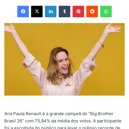
Facebook
X
Linkedin
Tumblr
Pinterest
Reddit
WhatsApp
Ana Paula Renault é a grande campeã do “Big Brother
Brasil 26” com 75,94% da média dos votos. A participante
foi a escolhida do público para levar o prêmio recorde de