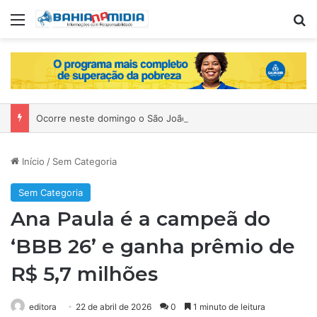
Menu
P
Ocorre neste domingo o São João da Bahia no Mercado de Paripe
Início
/
Sem Categoria
Sem Categoria
Ana Paula é a campeã do
‘BBB 26’ e ganha prêmio de
R$ 5,7 milhões
editora
22 de abril de 2026
0
1 minuto de leitura