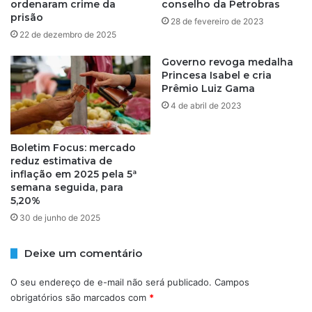
u
ordenaram crime da
conselho da Petrobras
o
r
prisão
28 de fevereiro de 2023
s
a
22 de dezembro de 2025
e
n
m
t
Governo revoga medalha
S
e
Princesa Isabel e cria
a
Prêmio Luiz Gama
a
l
b
4 de abril de 2023
v
o
a
r
d
d
Boletim Focus: mercado
o
reduz estimativa de
a
inflação em 2025 pela 5ª
r
g
semana seguida, para
e
5,20%
m
30 de junho de 2025
d
a
P
Deixe um comentário
M
n
O seu endereço de e-mail não será publicado.
Campos
a
obrigatórios são marcados com
*
P