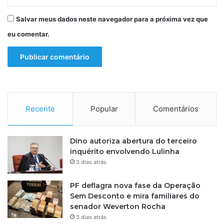
e
m
Salvar meus dados neste navegador para a próxima vez que
d
eu comentar.
e
p
a
r
a
d
a
Recente
Popular
Comentários
'
,
d
i
Dino autoriza abertura do terceiro
z
inquérito envolvendo Lulinha
i
3 dias atrás
r
m
PF deflagra nova fase da Operação
ã
Sem Desconto e mira familiares do
senador Weverton Rocha
3 dias atrás