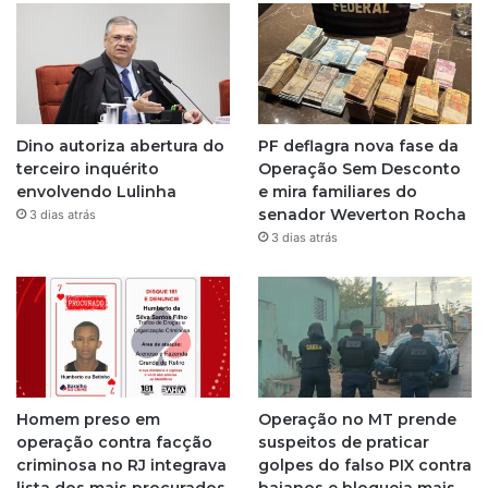
t
a
g
Dino autoriza abertura do
PF deflagra nova fase da
r
terceiro inquérito
Operação Sem Desconto
envolvendo Lulinha
e mira familiares do
a
senador Weverton Rocha
3 dias atrás
3 dias atrás
m
Homem preso em
Operação no MT prende
operação contra facção
suspeitos de praticar
criminosa no RJ integrava
golpes do falso PIX contra