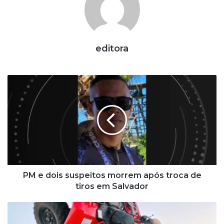
editora
P
M
e
d
o
i
s
s
u
s
PM e dois suspeitos morrem após troca de
p
tiros em Salvador
e
i
E
t
m