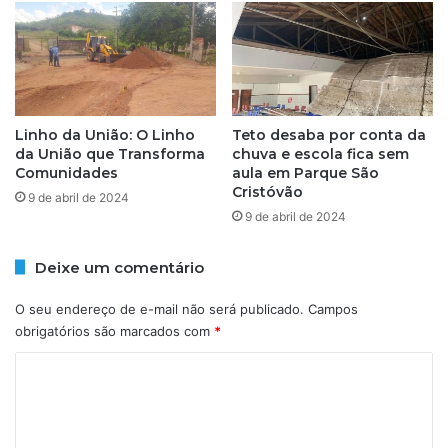
d
o
e
n
p
a
e
l
d
”
r
,
e
p
Linho da União: O Linho
Teto desaba por conta da
i
o
da União que Transforma
chuva e escola fica sem
r
Comunidades
aula em Parque São
n
Cristóvão
o
t
9 de abril de 2024
q
u
9 de abril de 2024
u
a
e
J
Deixe um comentário
f
e
i
r
O seu endereço de e-mail não será publicado.
Campos
c
ô
obrigatórios são marcados com
*
o
n
u
i
C
3
m
o
a
o
n
s
m
o
o