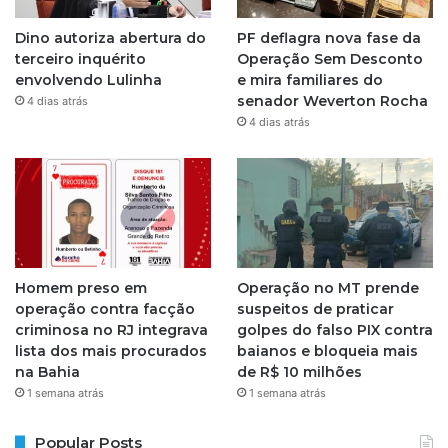
g
Dino autoriza abertura do
PF deflagra nova fase da
r
terceiro inquérito
Operação Sem Desconto
envolvendo Lulinha
e mira familiares do
a
senador Weverton Rocha
4 dias atrás
4 dias atrás
m
Homem preso em
Operação no MT prende
operação contra facção
suspeitos de praticar
criminosa no RJ integrava
golpes do falso PIX contra
lista dos mais procurados
baianos e bloqueia mais
na Bahia
de R$ 10 milhões
1 semana atrás
1 semana atrás
Popular Posts