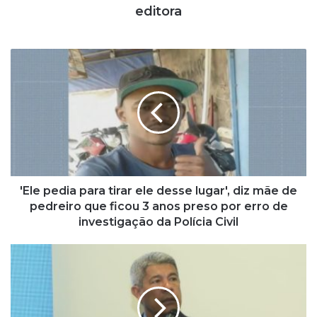
editora
'
E
l
e
p
e
d
i
a
p
'Ele pedia para tirar ele desse lugar', diz mãe de
a
pedreiro que ficou 3 anos preso por erro de
r
investigação da Polícia Civil
a
t
“
i
A
r
g
a
u
r
a