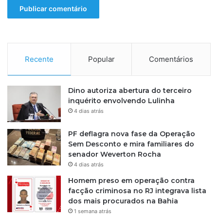
i
e
g
r
a
m
ç
a
ã
g
o
e
Recente
Popular
Comentários
d
m
a
P
Dino autoriza abertura do terceiro
o
inquérito envolvendo Lulinha
l
4 dias atrás
í
c
PF deflagra nova fase da Operação
i
Sem Desconto e mira familiares do
a
senador Weverton Rocha
C
4 dias atrás
i
v
Homem preso em operação contra
i
facção criminosa no RJ integrava lista
l
dos mais procurados na Bahia
1 semana atrás