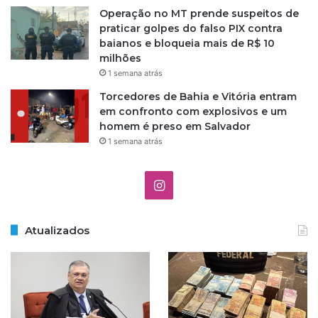
Operação no MT prende suspeitos de
praticar golpes do falso PIX contra
baianos e bloqueia mais de R$ 10
milhões
1 semana atrás
Torcedores de Bahia e Vitória entram
em confronto com explosivos e um
homem é preso em Salvador
1 semana atrás
I
n
Atualizados
s
t
a