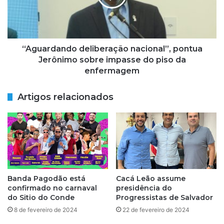
e
r
l
d
e
a
d
n
e
d
“Aguardando deliberação nacional”, pontua
s
o
Jerônimo sobre impasse do piso da
s
d
enfermagem
e
e
l
l
Artigos relacionados
u
i
g
b
a
e
r
r
'
a
,
ç
d
ã
i
o
Banda Pagodão está
Cacá Leão assume
z
n
confirmado no carnaval
presidência do
m
a
do Sitio do Conde
Progressistas de Salvador
ã
c
8 de fevereiro de 2024
22 de fevereiro de 2024
e
i