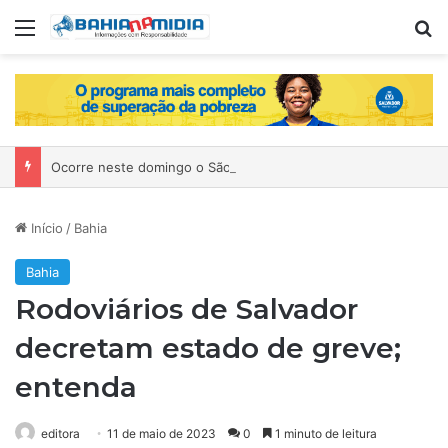
Menu
P
Ocorre neste domingo o São João da Bahia no Mercado de Paripe
Início
/
Bahia
Bahia
Rodoviários de Salvador
decretam estado de greve;
entenda
editora
11 de maio de 2023
0
1 minuto de leitura