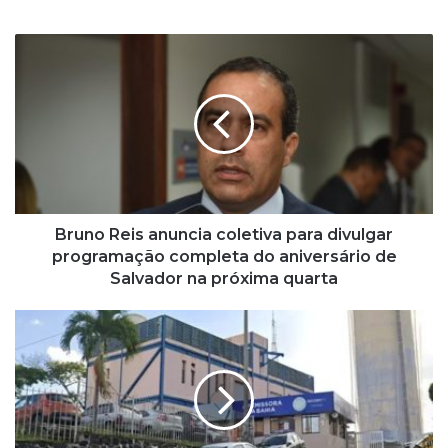
Bruno
Reis
anuncia
coletiva
para
divulgar
programação
completa
do
aniversário
Bruno Reis anuncia coletiva para divulgar
de
programação completa do aniversário de
Salvador
Salvador na próxima quarta
na
próxima
Editor
quarta
da
TV
Itapoan
suspeito
de
aplicar