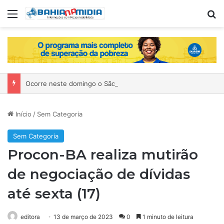
Menu
Pr
Ocorre neste domingo o São João da Bahia no Mercado de Paripe
Início
/
Sem Categoria
Sem Categoria
Procon-BA realiza mutirão
de negociação de dívidas
até sexta (17)
editora
13 de março de 2023
0
1 minuto de leitura