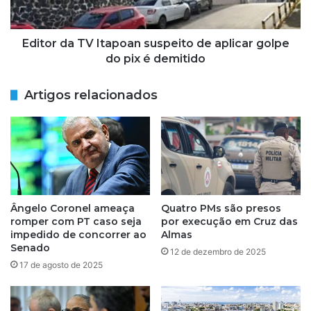
golpe
do
pix
Editor da TV Itapoan suspeito de aplicar golpe
é
do pix é demitido
demitido
Artigos relacionados
Ângelo Coronel ameaça
Quatro PMs são presos
romper com PT caso seja
por execução em Cruz das
impedido de concorrer ao
Almas
Senado
12 de dezembro de 2025
17 de agosto de 2025