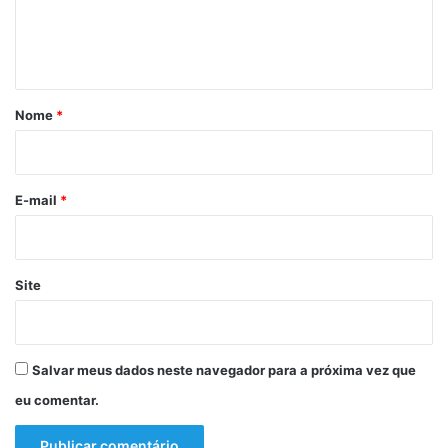
n
t
á
r
Nome
*
i
o
*
E-mail
*
Site
Salvar meus dados neste navegador para a próxima vez que
eu comentar.