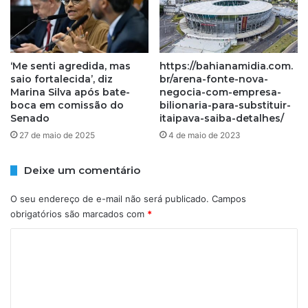
‘Me senti agredida, mas
https://bahianamidia.com.
saio fortalecida’, diz
br/arena-fonte-nova-
Marina Silva após bate-
negocia-com-empresa-
boca em comissão do
bilionaria-para-substituir-
Senado
itaipava-saiba-detalhes/
27 de maio de 2025
4 de maio de 2023
Deixe um comentário
O seu endereço de e-mail não será publicado.
Campos
obrigatórios são marcados com
*
C
o
m
e