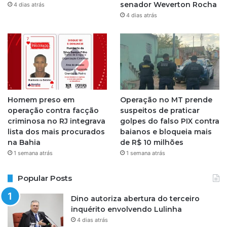
a
senador Weverton Rocha
4 dias atrás
4 dias atrás
m
Homem preso em
Operação no MT prende
operação contra facção
suspeitos de praticar
criminosa no RJ integrava
golpes do falso PIX contra
lista dos mais procurados
baianos e bloqueia mais
na Bahia
de R$ 10 milhões
1 semana atrás
1 semana atrás
Popular Posts
Dino autoriza abertura do terceiro
inquérito envolvendo Lulinha
4 dias atrás