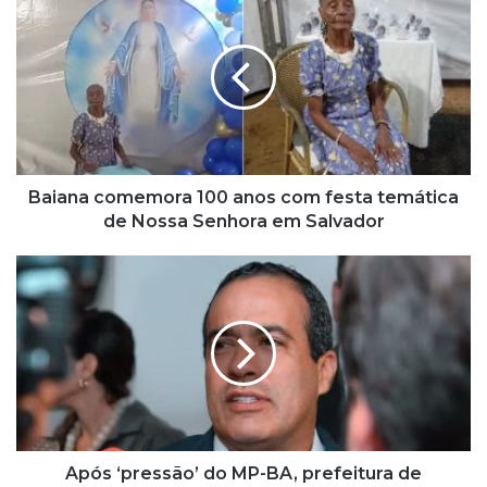
a
i
a
n
a
c
o
m
e
Baiana comemora 100 anos com festa temática
m
de Nossa Senhora em Salvador
o
r
A
a
p
1
ó
0
s
0
‘
a
p
n
r
o
e
s
s
c
s
Após ‘pressão’ do MP-BA, prefeitura de