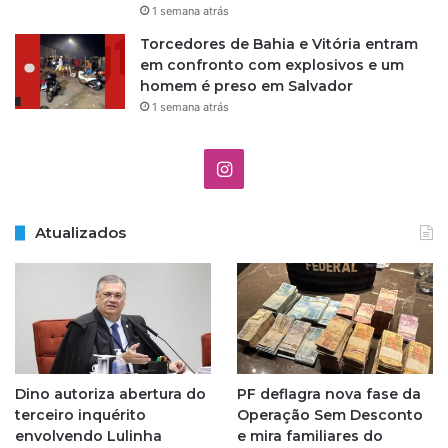
1 semana atrás
Torcedores de Bahia e Vitória entram
em confronto com explosivos e um
homem é preso em Salvador
1 semana atrás
I
n
Atualizados
s
t
a
g
Dino autoriza abertura do
PF deflagra nova fase da
r
terceiro inquérito
Operação Sem Desconto
envolvendo Lulinha
e mira familiares do