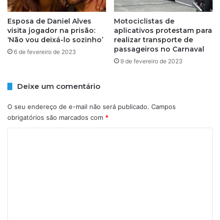
S
e
e
S
Esposa de Daniel Alves
Motociclistas de
n
visita jogador na prisão:
aplicativos protestam para
a
‘Não vou deixá-lo sozinho’
realizar transporte de
h
l
passageiros no Carnaval
o
v
6 de fevereiro de 2023
r
9 de fevereiro de 2023
a
a
d
e
o
Deixe um comentário
m
r
S
v
O seu endereço de e-mail não será publicado.
Campos
a
a
obrigatórios são marcados com
*
l
i
v
r
C
a
e
o
d
a
o
m
b
r
r
e
i
n
r
e
t
s