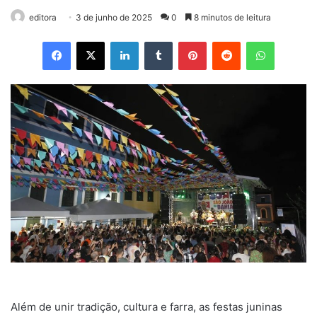
editora
3 de junho de 2025
0
8 minutos de leitura
Facebook
X
Linkedin
Tumblr
Pinterest
Reddit
WhatsApp
Além de unir tradição, cultura e farra, as festas juninas