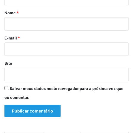
á
c
o
r
Nome
*
l
i
a
o
s
p
*
E-mail
*
a
r
a
g
Site
a
r
a
n
Salvar meus dados neste navegador para a próxima vez que
t
eu comentar.
i
r
m
e
r
e