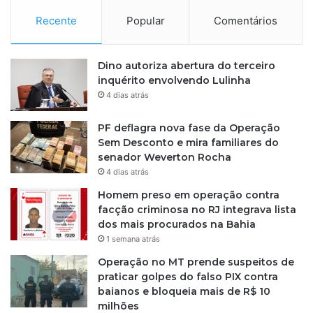
n
d
Recente
Popular
Comentários
a
p
a
Dino autoriza abertura do terceiro
r
inquérito envolvendo Lulinha
a
4 dias atrás
e
s
PF deflagra nova fase da Operação
t
Sem Desconto e mira familiares do
u
senador Weverton Rocha
d
4 dias atrás
a
Homem preso em operação contra
n
facção criminosa no RJ integrava lista
t
dos mais procurados na Bahia
e
s
1 semana atrás
Operação no MT prende suspeitos de
praticar golpes do falso PIX contra
baianos e bloqueia mais de R$ 10
milhões