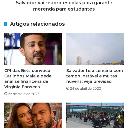
o
ã
Salvador vai reabrir escolas para garantir
m
o
merenda para estudantes
f
’
e
d
Artigos relacionados
s
o
t
M
a
P
t
-
e
B
m
A
á
,
t
p
CPI das Bets convoca
Salvador terá semana com
i
r
Carlinhos Maia e pede
tempo instável e muitas
c
e
análise financeira de
nuvens; veja previsão
a
f
Virginia Fonseca
24 de abril de 2023
d
e
22 de maio de 2025
e
i
N
t
o
u
s
r
s
a
a
d