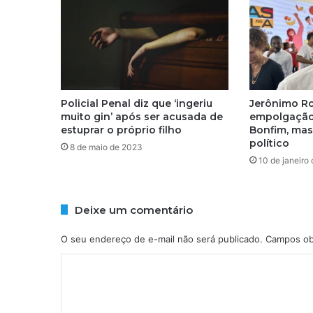
a
d
a
c
h
u
v
Policial Penal diz que ‘ingeriu
Jerônimo Ro
a
muito gin’ após ser acusada de
empolgação
e
estuprar o próprio filho
Bonfim, mas
e
político
8 de maio de 2023
s
10 de janeiro
c
o
l
Deixe um comentário
a
f
O seu endereço de e-mail não será publicado.
Campos ob
i
c
C
a
o
s
e
m