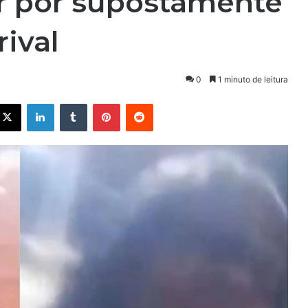
or por supostamente
rival
0
1 minuto de leitura
X
Linkedin
Tumblr
Pinterest
Reddit