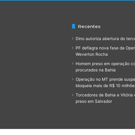
e
n
t
e
Recentes
d
o
Dino autoriza abertura do terc
q
PF deflagra nova fase da Ope
u
Weverton Rocha
e
p
Homem preso em operação cont
a
procurados na Bahia
r
Operação no MT prende suspeit
e
bloqueia mais de R$ 10 milhõe
c
e
Torcedores de Bahia e Vitóri
'
preso em Salvador