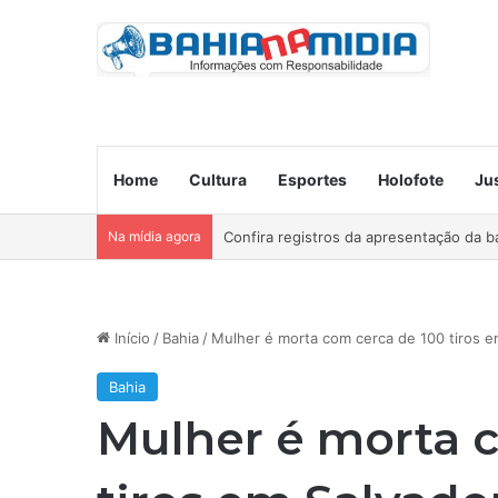
Home
Cultura
Esportes
Holofote
Ju
Na mídia agora
Ocorre neste domingo o São João da B
Início
/
Bahia
/
Mulher é morta com cerca de 100 tiros em
Bahia
Mulher é morta 