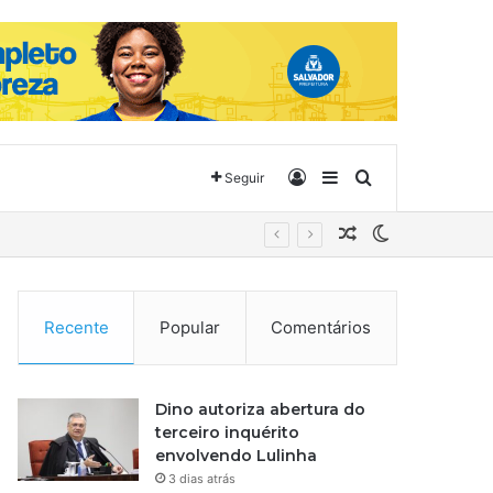
Entrar
Barra Lateral
Procurar por
Seguir
Artigo aleatório
Switch skin
Recente
Popular
Comentários
Dino autoriza abertura do
terceiro inquérito
envolvendo Lulinha
3 dias atrás