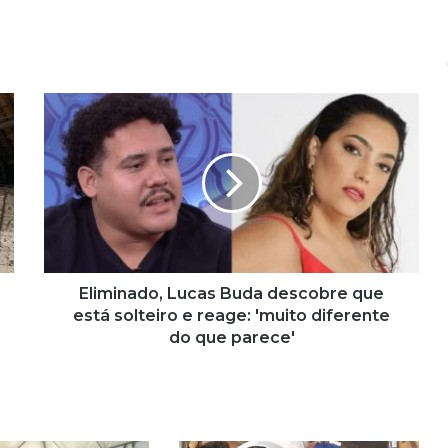
E
l
i
m
i
n
a
d
o
,
Eliminado, Lucas Buda descobre que
L
está solteiro e reage: 'muito diferente
u
do que parece'
c
a
s
B
u