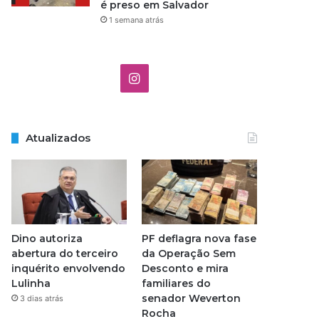
é preso em Salvador
1 semana atrás
I
n
s
Atualizados
t
a
g
Dino autoriza
PF deflagra nova fase
r
abertura do terceiro
da Operação Sem
inquérito envolvendo
Desconto e mira
a
Lulinha
familiares do
senador Weverton
3 dias atrás
m
Rocha