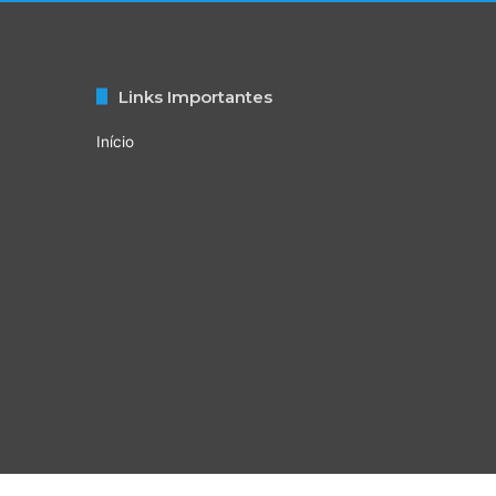
v
ã
o
Links Importantes
Início