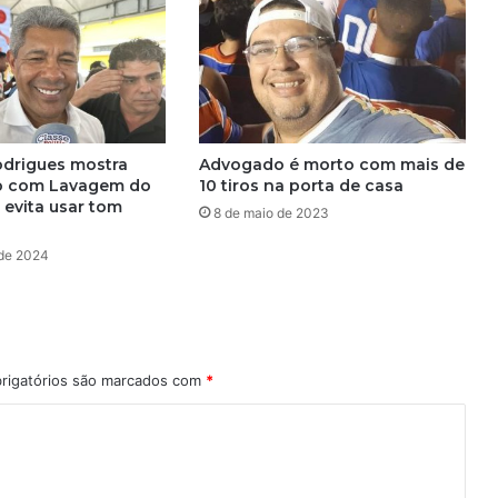
d
a
d
e
s
c
o
drigues mostra
Advogado é morto com mais de
b
 com Lavagem do
10 tiros na porta de casa
r
 evita usar tom
8 de maio de 2023
e
q
 de 2024
u
e
e
s
t
rigatórios são marcados com
*
á
s
o
l
t