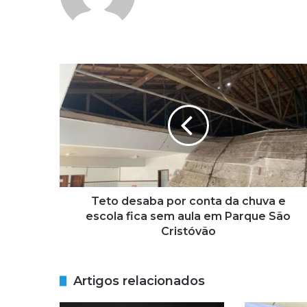
T
e
t
o
d
e
s
a
b
a
Teto desaba por conta da chuva e
p
escola fica sem aula em Parque São
o
Cristóvão
r
c
o
Artigos relacionados
n
t