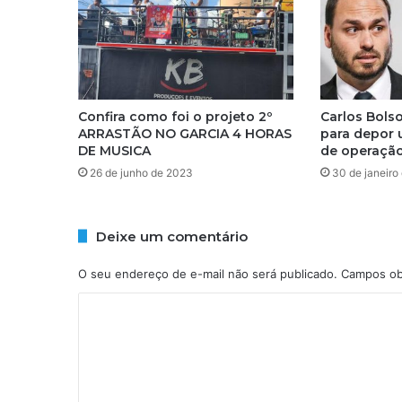
e
S
a
m
p
a
Confira como foi o projeto 2º
Carlos Bols
o
ARRASTÃO NO GARCIA 4 HORAS
para depor 
l
DE MUSICA
de operaçã
i
26 de junho de 2023
30 de janeiro
à
s
v
Deixe um comentário
é
s
O seu endereço de e-mail não será publicado.
Campos ob
p
e
C
r
o
a
s
m
d
e
e