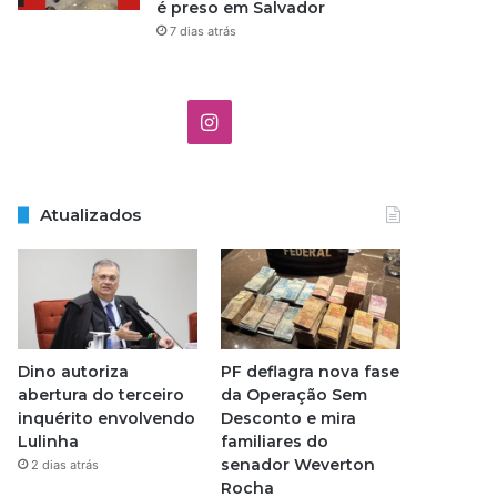
é preso em Salvador
7 dias atrás
I
n
s
Atualizados
t
a
g
Dino autoriza
PF deflagra nova fase
r
abertura do terceiro
da Operação Sem
inquérito envolvendo
Desconto e mira
a
Lulinha
familiares do
senador Weverton
2 dias atrás
m
Rocha