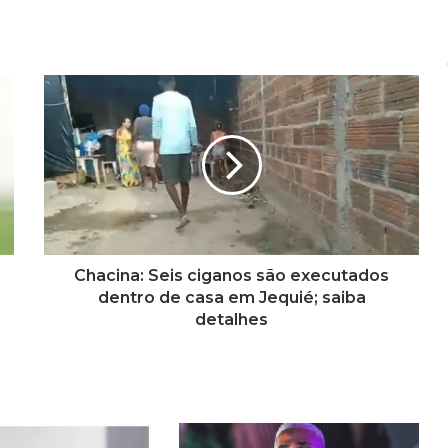
C
h
a
c
i
n
a
:
S
e
Chacina: Seis ciganos são executados
i
dentro de casa em Jequié; saiba
s
detalhes
c
i
g
a
n
o