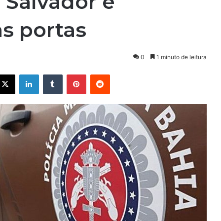
 Salvador e
s portas
0
1 minuto de leitura
X
Linkedin
Tumblr
Pinterest
Reddit