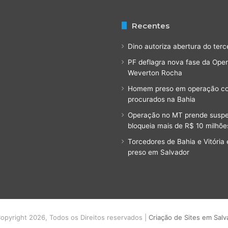
t
a
l
Recentes
h
e
Dino autoriza abertura do terc
s
PF deflagra nova fase da Ope
Weverton Rocha
Homem preso em operação cont
procurados na Bahia
Operação no MT prende suspeit
bloqueia mais de R$ 10 milhõe
Torcedores de Bahia e Vitóri
preso em Salvador
opyright 2026, Todos os Direitos reservados |
Criação de Sites em Salv