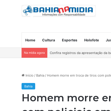
Home
Cultura
Esportes
Holofote
Ju
Na mídia agora
Ocorre neste domingo o São João da B
Início
/
Bahia
/
Homem morre em troca de tiros com polic
Bahia
Homem morre em 