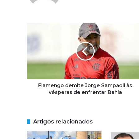
F
l
a
m
e
n
g
o
d
e
Flamengo demite Jorge Sampaoli às
m
vésperas de enfrentar Bahia
i
t
e
J
Artigos relacionados
o
r
g