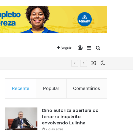
Entrar
Barra Lateral
Procurar por
Seguir
Artigo aleatório
Switch skin
Recente
Popular
Comentários
Dino autoriza abertura do
terceiro inquérito
envolvendo Lulinha
2 dias atrás