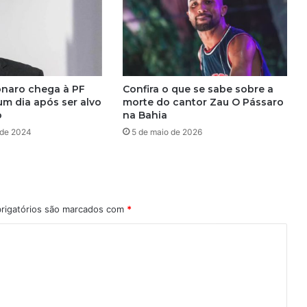
s
s
ã
o
e
x
onaro chega à PF
Confira o que se sabe sobre a
e
um dia após ser alvo
morte do cantor Zau O Pássaro
c
o
na Bahia
u
 de 2024
5 de maio de 2026
t
a
d
o
s
rigatórios são marcados com
*
d
e
n
t
r
o
d