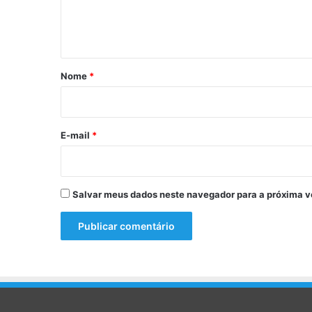
e
n
n
t
f
r
á
e
r
Nome
*
n
i
t
a
o
r
*
E-mail
*
B
a
h
i
Salvar meus dados neste navegador para a próxima v
a