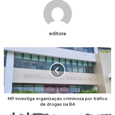
editora
M
P
i
n
v
e
s
t
i
g
MP investiga organização criminosa por tráfico
a
de drogas na BA
o
r
A