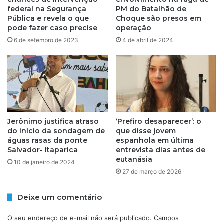
t
d
federal na Segurança
PM do Batalhão de
r
a
Pública e revela o que
Choque são presos em
á
pode fazer caso precise
operação
p
f
i
6 de setembro de 2023
4 de abril de 2024
i
s
c
t
o
a
d
n
e
o
d
A
r
e
Jerônimo justifica atraso
‘Prefiro desaparecer’: o
o
r
do início da sondagem de
que disse jovem
g
o
águas rasas da ponte
espanhola em última
a
p
Salvador- Itaparica
entrevista dias antes de
s
o
eutanásia
10 de janeiro de 2024
n
r
27 de março de 2026
a
t
B
o
A
d
Deixe um comentário
e
S
O seu endereço de e-mail não será publicado.
Campos