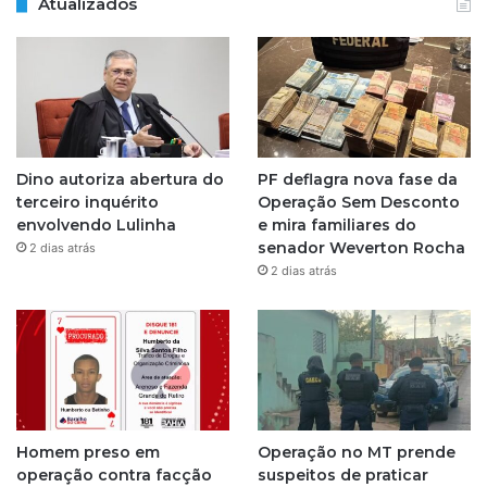
Atualizados
s
t
a
g
Dino autoriza abertura do
PF deflagra nova fase da
r
terceiro inquérito
Operação Sem Desconto
envolvendo Lulinha
e mira familiares do
a
senador Weverton Rocha
2 dias atrás
2 dias atrás
m
Homem preso em
Operação no MT prende
operação contra facção
suspeitos de praticar