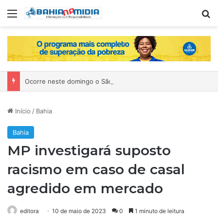
Menu
P
Ocorre neste domingo o São João da Bahia no Mercado de Paripe
Início
/
Bahia
Bahia
MP investigará suposto
racismo em caso de casal
agredido em mercado
editora
10 de maio de 2023
0
1 minuto de leitura