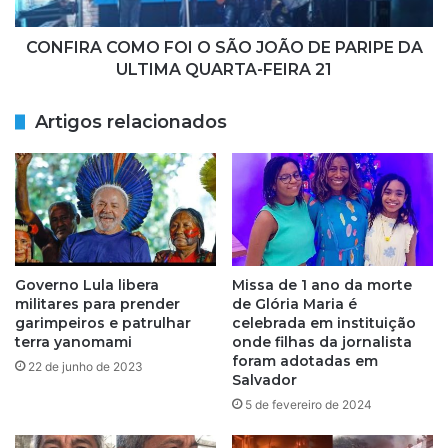
p
C
a
O
r
M
CONFIRA COMO FOI O SÃO JOÃO DE PARIPE DA
e
O
ULTIMA QUARTA-FEIRA 21
c
F
i
O
Artigos relacionados
m
I
e
O
n
S
t
Ã
o
O
d
J
e
O
j
Ã
Governo Lula libera
Missa de 1 ano da morte
o
O
militares para prender
de Glória Maria é
v
D
garimpeiros e patrulhar
celebrada em instituição
e
E
terra yanomami
onde filhas da jornalista
m
foram adotadas em
P
22 de junho de 2023
g
Salvador
A
r
R
5 de fevereiro de 2024
á
I
v
P