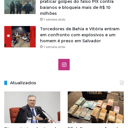
praticar golpes do falso PIX contra
l
baianos e bloqueia mais de R$ 10
í
milhões
c
1 semana atrás
i
a
Torcedores de Bahia e Vitória entram
em confronto com explosivos e um
homem é preso em Salvador
1 semana atrás
I
n
Atualizados
s
t
a
g