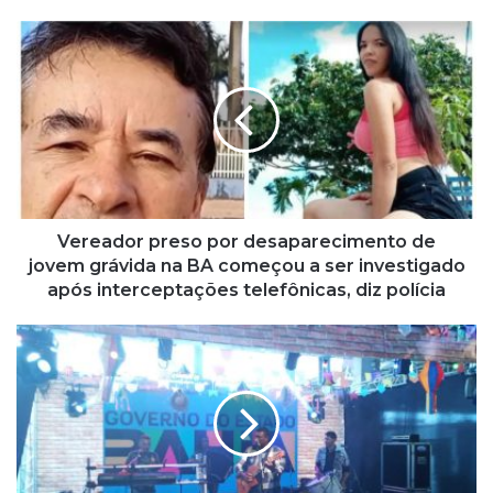
V
e
r
e
a
d
o
r
p
r
Vereador preso por desaparecimento de
e
jovem grávida na BA começou a ser investigado
s
após interceptações telefônicas, diz polícia
o
p
C
o
O
r
N
d
F
e
I
s
R
a
A