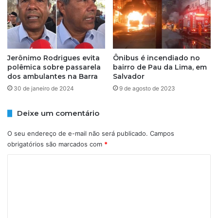
i
E
d
D
a
A
n
U
a
L
Jerônimo Rodrigues evita
Ônibus é incendiado no
B
T
polêmica sobre passarela
bairro de Pau da Lima, em
A
I
dos ambulantes na Barra
Salvador
c
M
30 de janeiro de 2024
9 de agosto de 2023
o
A
m
Q
e
U
Deixe um comentário
ç
A
o
R
O seu endereço de e-mail não será publicado.
Campos
u
T
obrigatórios são marcados com
*
a
A
s
C
-
e
F
o
r
E
m
i
I
n
R
e
v
A