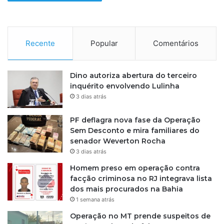
a
ç
õ
e
s
Recente
Popular
Comentários
t
e
l
Dino autoriza abertura do terceiro
e
inquérito envolvendo Lulinha
f
3 dias atrás
ô
n
PF deflagra nova fase da Operação
i
Sem Desconto e mira familiares do
c
senador Weverton Rocha
a
3 dias atrás
s
Homem preso em operação contra
,
facção criminosa no RJ integrava lista
d
dos mais procurados na Bahia
i
z
1 semana atrás
p
Operação no MT prende suspeitos de
o