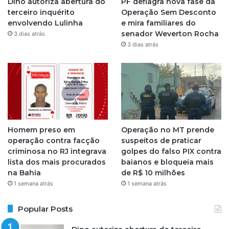
Dino autoriza abertura do
PF deflagra nova fase da
r
terceiro inquérito
Operação Sem Desconto
envolvendo Lulinha
e mira familiares do
a
senador Weverton Rocha
3 dias atrás
3 dias atrás
m
Homem preso em
Operação no MT prende
operação contra facção
suspeitos de praticar
criminosa no RJ integrava
golpes do falso PIX contra
lista dos mais procurados
baianos e bloqueia mais
na Bahia
de R$ 10 milhões
1 semana atrás
1 semana atrás
Popular Posts