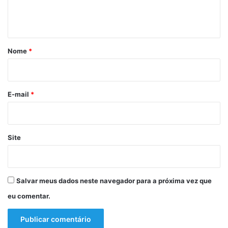
n
e
2
s
1
t
t
á
i
g
r
Nome
*
a
i
d
o
o
a
*
E-mail
*
p
ó
s
i
Site
n
t
e
r
Salvar meus dados neste navegador para a próxima vez que
c
eu comentar.
e
p
t