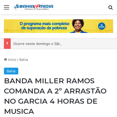
Menu
P
Ocorre neste domingo o São João da Bahia no Mercado de Paripe
Início
/
Bahia
Bahia
BANDA MILLER RAMOS
COMANDA A 2º ARRASTÃO
NO GARCIA 4 HORAS DE
MUSICA