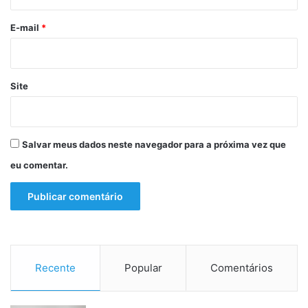
o
p
b
e
a
*
E-mail
*
l
l
a
a
r
'
c
Site
o
r
r
e
Salvar meus dados neste navegador para a próxima vez que
d
eu comentar.
o
r
e
m
S
a
l
v
Recente
Popular
Comentários
a
d