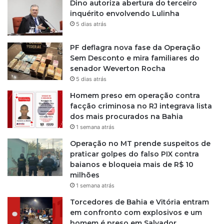
o
Dino autoriza abertura do terceiro
r
inquérito envolvendo Lulinha
5 dias atrás
PF deflagra nova fase da Operação
Sem Desconto e mira familiares do
senador Weverton Rocha
5 dias atrás
Homem preso em operação contra
facção criminosa no RJ integrava lista
dos mais procurados na Bahia
1 semana atrás
Operação no MT prende suspeitos de
praticar golpes do falso PIX contra
baianos e bloqueia mais de R$ 10
milhões
1 semana atrás
Torcedores de Bahia e Vitória entram
em confronto com explosivos e um
homem é preso em Salvador