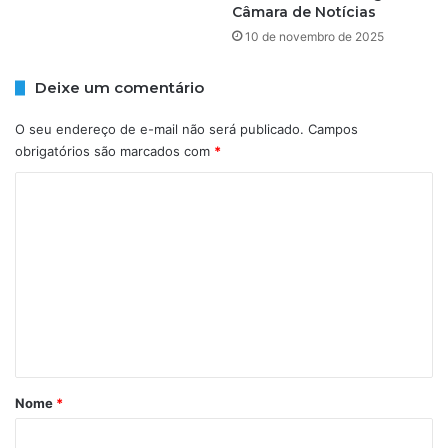
Câmara de Notícias
m
n
10 de novembro de 2025
o
o
t
T
o
o
Deixe um comentário
r
r
i
o
O seu endereço de e-mail não será publicado.
Campos
s
r
obrigatórios são marcados com
*
t
ó
a
C
:
p
'
o
r
1
m
e
0
s
m
e
o
i
n
p
n
o
u
t
r
t
á
a
o
t
r
s
Nome
*
r
d
i
o
e