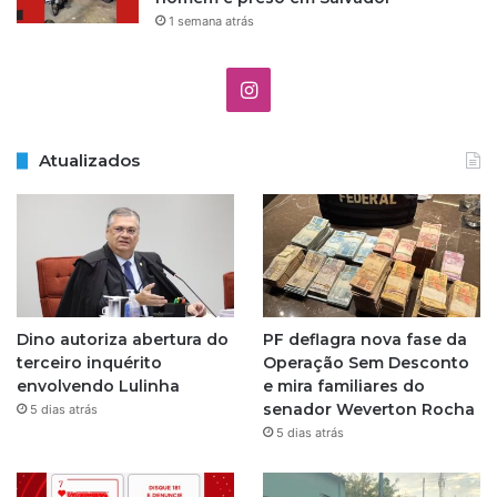
1 semana atrás
I
n
Atualizados
s
t
a
g
Dino autoriza abertura do
PF deflagra nova fase da
r
terceiro inquérito
Operação Sem Desconto
envolvendo Lulinha
e mira familiares do
a
senador Weverton Rocha
5 dias atrás
5 dias atrás
m