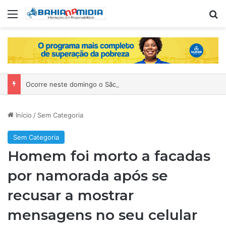
Menu
P
Ocorre neste domingo o São João da Bahia no Mercado de Paripe
Início
/
Sem Categoria
Sem Categoria
Homem foi morto a facadas
por namorada após se
recusar a mostrar
mensagens no seu celular