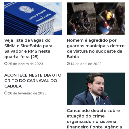
e
s
e
ã
m
o
p
d
r
e
e
f
s
a
Veja lista de vagas do
Homem é agredido por
á
c
SIMM e SineBahia para
guardas municipais dentro
r
ç
Salvador e RMS nesta
de viatura no sudoeste da
i
ã
quarta-feira (25)
Bahia
o
o
25 de janeiro de 2023
14 de abril de 2023
:
c
s
a
ACONTECE NESTE DIA 01 O
a
u
GRITO DO CARNAVAL DO
i
CABULA
s
b
a
26 de fevereiro de 2025
a
t
q
e
u
Cancelado debate sobre
r
e
atuação do crime
r
organizado no sistema
m
o
financeiro Fonte: Agência
é
r