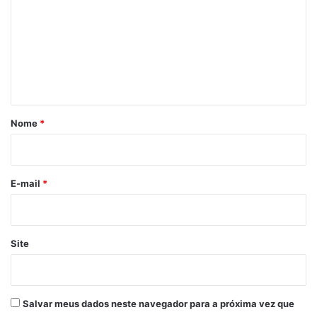
m
e
n
t
á
r
Nome
*
i
o
*
E-mail
*
Site
Salvar meus dados neste navegador para a próxima vez que