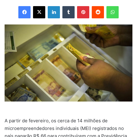
Facebook
X
Linkedin
Tumblr
Pinterest
Reddit
WhatsAp
A partir de fevereiro, os cerca de 14 milhões de
microempreendedores individuais (MEI) registrados no
país pagarão R$ 66 para contribuírem com a Previdência