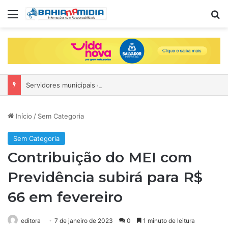
Menu
Pr
Servidores municipais de Salvador terão salários antecipados e ponto facultativo no São João; entenda
Início
/
Sem Categoria
Sem Categoria
Contribuição do MEI com
Previdência subirá para R$
66 em fevereiro
editora
7 de janeiro de 2023
0
1 minuto de leitura