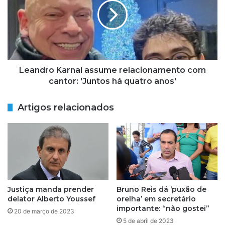
relacionamento
com
cantor:
'Juntos
há
quatro
anos'
Leandro Karnal assume relacionamento com
cantor: 'Juntos há quatro anos'
Artigos relacionados
Justiça manda prender
Bruno Reis dá ‘puxão de
delator Alberto Youssef
orelha’ em secretário
importante: “não gostei”
20 de março de 2023
5 de abril de 2023