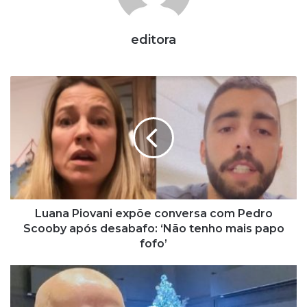
editora
Luana
Piovani
expõe
conversa
com
Pedro
Scooby
após
desabafo:
‘Não
Luana Piovani expõe conversa com Pedro
tenho
Scooby após desabafo: ‘Não tenho mais papo
mais
fofo’
papo
fofo’
Leandro
Karnal
assume