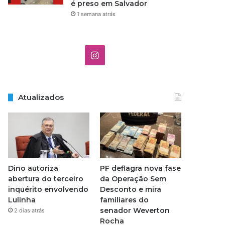
é preso em Salvador
1 semana atrás
I
n
s
Atualizados
t
a
g
Dino autoriza
PF deflagra nova fase
r
abertura do terceiro
da Operação Sem
inquérito envolvendo
Desconto e mira
a
Lulinha
familiares do
senador Weverton
2 dias atrás
m
Rocha