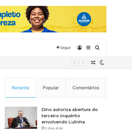
Entrar
Barra Lateral
Procurar por
Seguir
Artigo aleatório
Switch skin
Recente
Popular
Comentários
Dino autoriza abertura do
terceiro inquérito
envolvendo Lulinha
2 dias atrás