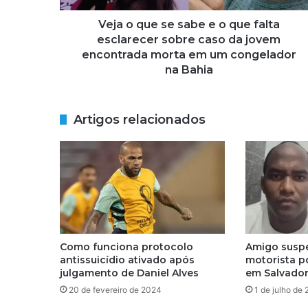
s
e
Veja o que se sabe e o que falta
s
esclarecer sobre caso da jovem
a
encontrada morta em um congelador
b
na Bahia
e
e
o
Artigos relacionados
q
u
e
f
a
l
t
a
e
Como funciona protocolo
Amigo suspe
s
antissuicídio ativado após
motorista po
c
julgamento de Daniel Alves
em Salvado
l
20 de fevereiro de 2024
1 de julho de
a