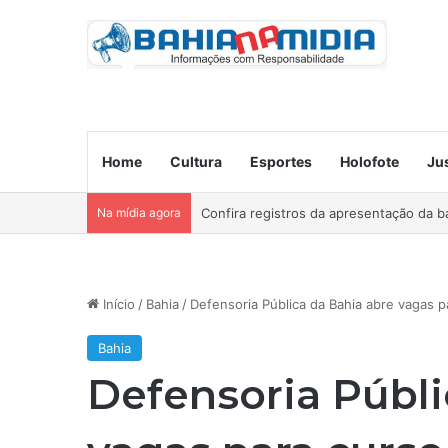
Home
Cultura
Esportes
Holofote
Ju
Na mídia agora
Ocorre neste domingo o São João da B
Início
/
Bahia
/
Defensoria Pública da Bahia abre vagas p
Bahia
Defensoria Públi