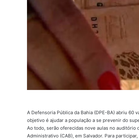
A Defensoria Pública da Bahia (DPE-BA) abriu 60 v
objetivo é ajudar a população a se prevenir do su
Ao todo, serão oferecidas nove aulas no auditório 
Administrativo (CAB), em Salvador. Para participar, 