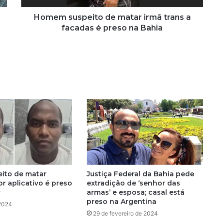
p
e
Homem suspeito de matar irmã trans a
i
facadas é preso na Bahia
t
o
d
e
m
a
t
a
r
i
r
m
ã
t
ito de matar
Justiça Federal da Bahia pede
r
r aplicativo é preso
extradição de ‘senhor das
a
r
armas’ e esposa; casal está
n
preso na Argentina
 2024
s
29 de fevereiro de 2024