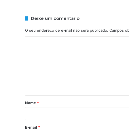
r
e
c
Deixe um comentário
e
r
O seu endereço de e-mail não será publicado.
Campos ob
s
o
C
b
o
r
e
m
c
e
a
s
n
o
t
d
a
á
j
r
Nome
*
o
i
v
e
o
m
*
E-mail
*
e