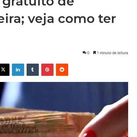
 gratuito de
ira; veja como ter
0
1 minuto de leitura
X
Linkedin
Tumblr
Pinterest
Reddit