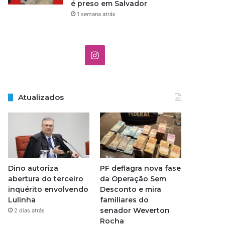
é preso em Salvador
1 semana atrás
I
n
s
Atualizados
t
a
g
Dino autoriza
PF deflagra nova fase
r
abertura do terceiro
da Operação Sem
inquérito envolvendo
Desconto e mira
a
Lulinha
familiares do
senador Weverton
2 dias atrás
m
Rocha