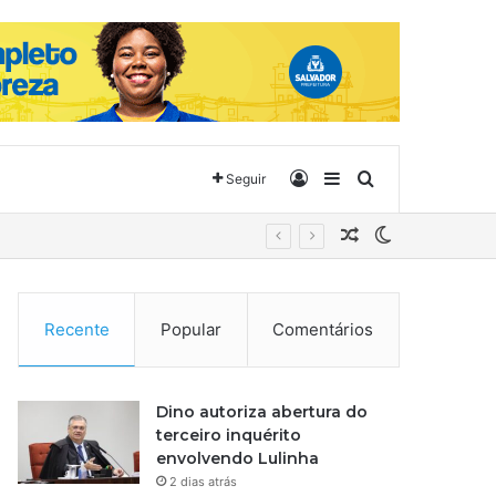
Entrar
Barra Lateral
Procurar por
Seguir
Artigo aleatório
Switch skin
Recente
Popular
Comentários
Dino autoriza abertura do
terceiro inquérito
envolvendo Lulinha
2 dias atrás