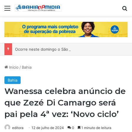
Menu
P
Ocorre neste domingo o São João da Bahia no Mercado de Paripe
Início
/
Bahia
Bahia
Wanessa celebra anúncio de
que Zezé Di Camargo será
pai pela 4ª vez: ‘Novo ciclo’
editora
12 de julho de 2024
0
1 minuto de leitura