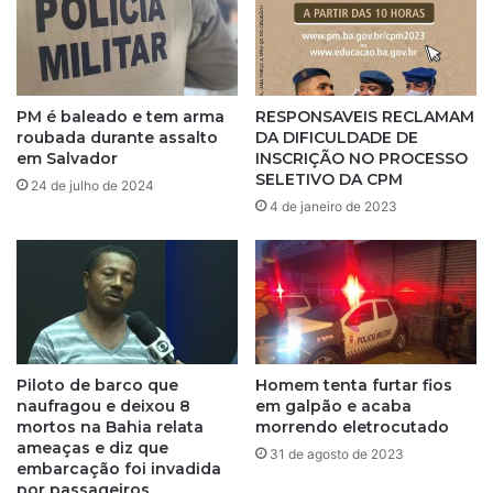
é
:
c
t
o
i
n
r
d
o
PM é baleado e tem arma
RESPONSAVEIS RECLAMAM
e
t
roubada durante assalto
DA DIFICULDADE DE
n
e
em Salvador
INSCRIÇÃO NO PROCESSO
a
i
SELETIVO DA CPM
24 de julho de 2024
d
o
4 de janeiro de 2023
o
s
a
e
7
n
9
t
a
r
n
e
o
B
s
Piloto de barco que
Homem tenta furtar fios
D
naufragou e deixou 8
em galpão e acaba
d
M
mortos na Bahia relata
morrendo eletrocutado
e
e
ameaças e diz que
p
C
31 de agosto de 2023
embarcação foi invadida
r
V
por passageiros