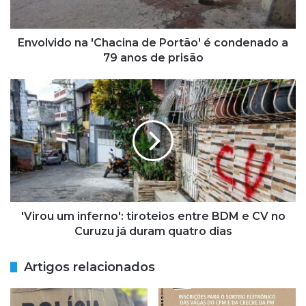
d
o
n
Envolvido na 'Chacina de Portão' é condenado a
a
79 anos de prisão
'
C
'
h
V
a
i
c
r
i
o
n
u
a
u
d
m
e
i
P
n
'Virou um inferno': tiroteios entre BDM e CV no
o
f
Curuzu já duram quatro dias
r
e
t
r
Artigos relacionados
ã
n
o
o
'
'