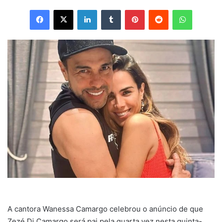
Facebook
X
Linkedin
Tumblr
Pinterest
Reddit
WhatsApp
A cantora Wanessa Camargo celebrou o anúncio de que
Zezé Di Camargo será pai pela quarta vez nesta quinta-