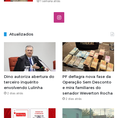
1 semana atrás
I
n
Atualizados
s
t
a
g
Dino autoriza abertura do
PF deflagra nova fase da
r
terceiro inquérito
Operação Sem Desconto
envolvendo Lulinha
e mira familiares do
a
senador Weverton Rocha
2 dias atrás
2 dias atrás
m