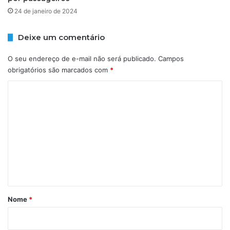
i
n
24 de janeiro de 2024
s
o
ã
C
o
u
Deixe um comentário
r
u
O seu endereço de e-mail não será publicado.
Campos
z
obrigatórios são marcados com
*
u
C
j
á
o
d
m
u
r
e
a
n
m
q
t
u
á
a
r
t
Nome
*
r
i
o
o
d