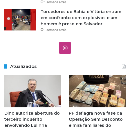
1 semana atrás
Torcedores de Bahia e Vitória entram
em confronto com explosivos e um
homem é preso em Salvador
1 semana atrás
I
n
Atualizados
s
t
a
g
Dino autoriza abertura do
PF deflagra nova fase da
r
terceiro inquérito
Operação Sem Desconto
envolvendo Lulinha
e mira familiares do
a