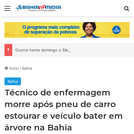
Menu
P
Ocorre neste domingo o São João da Bahia no Mercado de Paripe
Início
/
Bahia
Bahia
Técnico de enfermagem
morre após pneu de carro
estourar e veículo bater em
árvore na Bahia