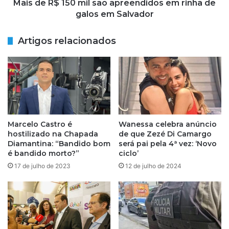
?
5
Mais de R$ 150 mil são apreendidos em rinha de
E
0
galos em Salvador
n
m
t
i
Artigos relacionados
e
l
n
s
d
ã
a
o
p
a
o
p
r
r
q
e
Marcelo Castro é
Wanessa celebra anúncio
u
e
hostilizado na Chapada
de que Zezé Di Camargo
e
n
Diamantina: “Bandido bom
será pai pela 4ª vez: ‘Novo
a
d
é bandido morto?”
ciclo’
m
i
17 de julho de 2023
12 de julho de 2024
o
d
e
o
d
s
a
e
a
m
m
r