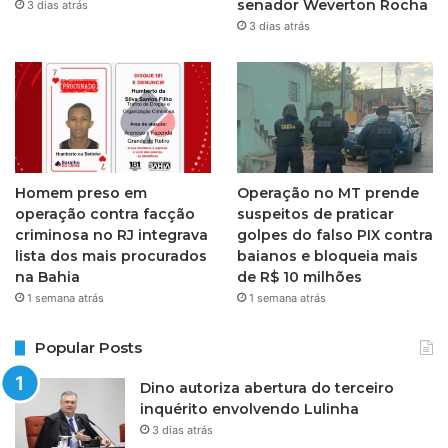
senador Weverton Rocha
3 dias atrás
3 dias atrás
m
Homem preso em
Operação no MT prende
operação contra facção
suspeitos de praticar
criminosa no RJ integrava
golpes do falso PIX contra
lista dos mais procurados
baianos e bloqueia mais
na Bahia
de R$ 10 milhões
1 semana atrás
1 semana atrás
Popular Posts
Dino autoriza abertura do terceiro
inquérito envolvendo Lulinha
3 dias atrás