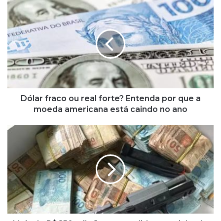
D
ó
l
a
r
f
r
a
c
o
Dólar fraco ou real forte? Entenda por que a
o
moeda americana está caindo no ano
u
r
M
e
a
a
i
l
s
f
d
o
e
r
R
t
$
e
1