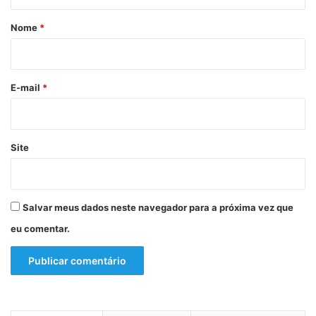
á
o
r
Nome
*
i
o
*
E-mail
*
Site
Salvar meus dados neste navegador para a próxima vez que
eu comentar.