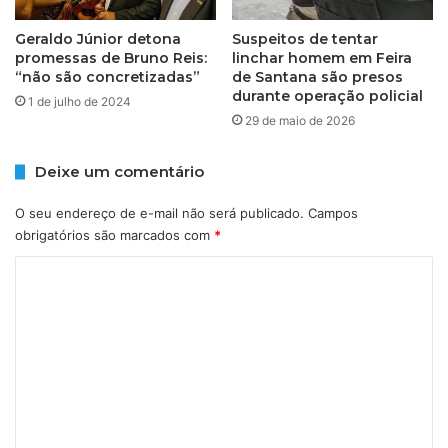
e
i
r
Geraldo Júnior detona
Suspeitos de tentar
n
promessas de Bruno Reis:
linchar homem em Feira
i
h
“não são concretizadas”
de Santana são presos
c
a
durante operação policial
a
d
1 de julho de 2024
n
29 de maio de 2026
e
a
g
e
a
Deixe um comentário
s
l
t
o
O seu endereço de e-mail não será publicado.
Campos
á
s
obrigatórios são marcados com
*
c
e
a
m
C
i
S
o
n
a
d
m
l
o
v
e
n
a
n
o
d
a
o
t
n
r