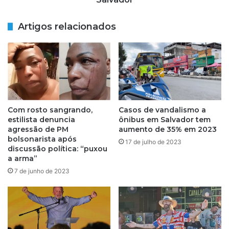
i
r
m
a
Artigos relacionados
o
p
t
p
i
é
v
m
a
o
d
r
a
t
p
o
Com rosto sangrando,
Casos de vandalismo a
o
d
estilista denuncia
ônibus em Salvador tem
r
u
agressão de PM
aumento de 35% em 2023
c
r
bolsonarista após
17 de julho de 2023
i
discussão política: “puxou
a
ú
a arma”
n
m
t
7 de junho de 2023
e
e
s
a
e
s
v
s
i
a