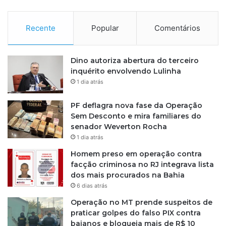
t
e
Recente
Popular
Comentários
Dino autoriza abertura do terceiro
inquérito envolvendo Lulinha
1 dia atrás
PF deflagra nova fase da Operação
Sem Desconto e mira familiares do
senador Weverton Rocha
1 dia atrás
Homem preso em operação contra
facção criminosa no RJ integrava lista
dos mais procurados na Bahia
6 dias atrás
Operação no MT prende suspeitos de
praticar golpes do falso PIX contra
baianos e bloqueia mais de R$ 10