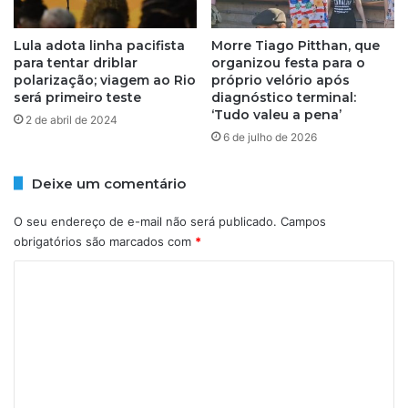
z
l
i
t
Lula adota linha pacifista
Morre Tiago Pitthan, que
n
o
para tentar driblar
organizou festa para o
h
e
polarização; viagem ao Rio
próprio velório após
a
m
será primeiro teste
diagnóstico terminal:
s
S
‘Tudo valeu a pena’
2 de abril de 2024
f
a
6 de julho de 2026
o
l
r
v
a
Deixe um comentário
a
m
d
m
o
O seu endereço de e-mail não será publicado.
Campos
o
r
obrigatórios são marcados com
*
r
C
t
a
o
s
m
p
o
e
r
n
t