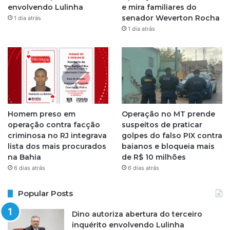
envolvendo Lulinha
e mira familiares do
a
senador Weverton Rocha
1 dia atrás
1 dia atrás
m
Homem preso em
Operação no MT prende
operação contra facção
suspeitos de praticar
criminosa no RJ integrava
golpes do falso PIX contra
lista dos mais procurados
baianos e bloqueia mais
na Bahia
de R$ 10 milhões
6 dias atrás
6 dias atrás
Popular Posts
Dino autoriza abertura do terceiro
inquérito envolvendo Lulinha