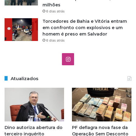
milhões
6 dias atrás
Torcedores de Bahia e Vitória entram
em confronto com explosivos e um
homem é preso em Salvador
6 dias atrás
I
n
Atualizados
s
t
a
g
Dino autoriza abertura do
PF deflagra nova fase da
r
terceiro inquérito
Operação Sem Desconto