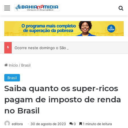
Menu
P
Ocorre neste domingo o São João da Bahia no Mercado de Paripe
Início
/
Brasil
Brasil
Saiba quanto os super-ricos
pagam de imposto de renda
no Brasil
editora
30 de agosto de 2023
0
1 minuto de leitura