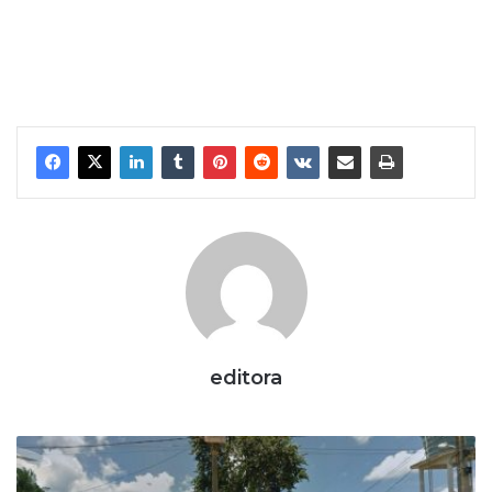
editora
C
h