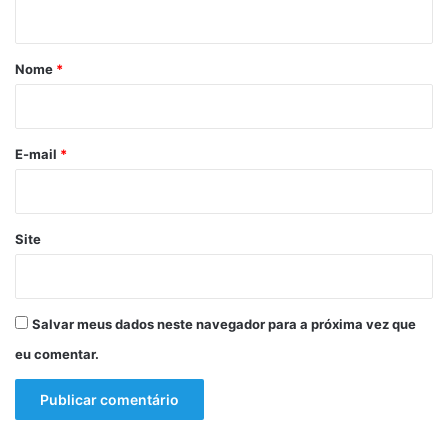
e
t
n
á
t
r
a
Nome
*
r
i
s
o
o
c
*
E-mail
*
o
r
r
e
Site
r
a
d
o
Salvar meus dados neste navegador para a próxima vez que
l
eu comentar.
e
s
c
e
n