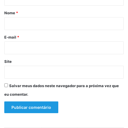
á
l
a
n
d
r
Nome
*
a
o
i
B
r
a
o
h
*
E-mail
*
i
a
Site
Salvar meus dados neste navegador para a próxima vez que
eu comentar.