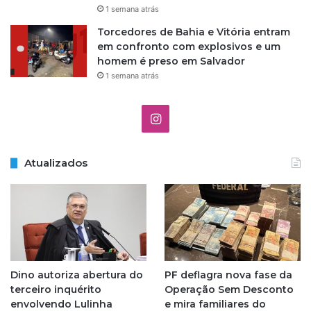
1 semana atrás
Torcedores de Bahia e Vitória entram
em confronto com explosivos e um
homem é preso em Salvador
1 semana atrás
I
n
Atualizados
s
t
a
g
Dino autoriza abertura do
PF deflagra nova fase da
r
terceiro inquérito
Operação Sem Desconto
envolvendo Lulinha
e mira familiares do