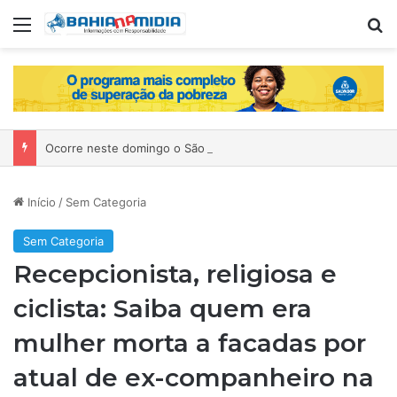
Menu
P
Ocorre neste domingo o São João da Bahia no Mercado de Paripe
Início
/
Sem Categoria
Sem Categoria
Recepcionista, religiosa e
ciclista: Saiba quem era
mulher morta a facadas por
atual de ex-companheiro na