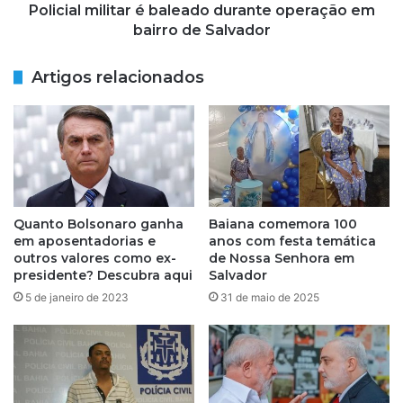
v
i
Policial militar é baleado durante operação em
e
l
bairro de Salvador
n
i
d
t
Artigos relacionados
e
a
r
r
b
é
e
b
b
a
i
l
d
e
a
a
Quanto Bolsonaro ganha
Baiana comemora 100
s
d
em aposentadorias e
anos com festa temática
a
o
outros valores como ex-
de Nossa Senhora em
l
d
presidente? Descubra aqui
Salvador
c
u
5 de janeiro de 2023
31 de maio de 2025
o
r
ó
a
l
n
i
t
c
e