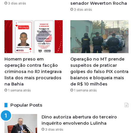
a
senador Weverton Rocha
3 dias atrás
3 dias atrás
m
Homem preso em
Operação no MT prende
operação contra facção
suspeitos de praticar
criminosa no RJ integrava
golpes do falso PIX contra
lista dos mais procurados
baianos e bloqueia mais
na Bahia
de R$ 10 milhões
1 semana atrás
1 semana atrás
Popular Posts
Dino autoriza abertura do terceiro
inquérito envolvendo Lulinha
3 dias atrás