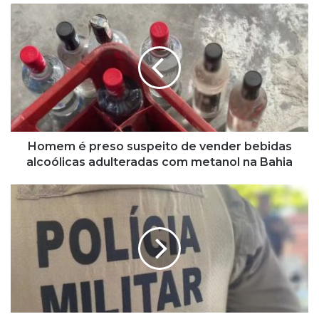
H
o
m
e
m
é
p
r
e
s
Homem é preso suspeito de vender bebidas
o
alcoólicas adulteradas com metanol na Bahia
s
u
P
s
o
p
l
e
i
i
c
t
i
o
a
d
l
e
m