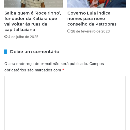
a
o
s
p
a
Saiba quem é ‘Roceirinho’,
Governo Lula indica
e
fundador da Katiara que
nomes para novo
d
r
vai voltar às ruas da
conselho da Petrobras
u
a
capital baiana
l
ç
28 de fevereiro de 2023
t
4 de julho de 2025
ã
e
o
r
e
Deixe um comentário
a
m
d
b
O seu endereço de e-mail não será publicado.
Campos
a
a
obrigatórios são marcados com
*
s
i
c
r
C
o
r
o
m
o
m
m
d
e
e
e
t
S
n
a
a
n
l
t
o
v