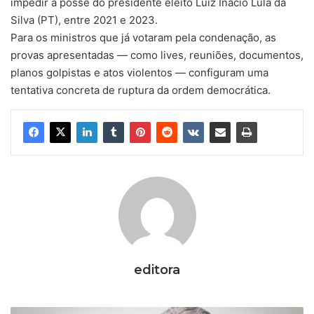
impedir a posse do presidente eleito Luiz Inácio Lula da
Silva (PT), entre 2021 e 2023.
Para os ministros que já votaram pela condenação, as
provas apresentadas — como lives, reuniões, documentos,
planos golpistas e atos violentos — configuram uma
tentativa concreta de ruptura da ordem democrática.
editora
O