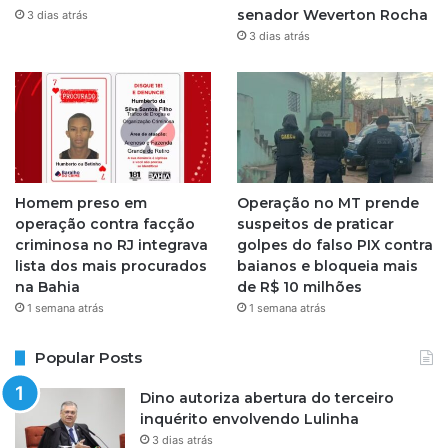
a
senador Weverton Rocha
3 dias atrás
3 dias atrás
m
Homem preso em
Operação no MT prende
operação contra facção
suspeitos de praticar
criminosa no RJ integrava
golpes do falso PIX contra
lista dos mais procurados
baianos e bloqueia mais
na Bahia
de R$ 10 milhões
1 semana atrás
1 semana atrás
Popular Posts
Dino autoriza abertura do terceiro
inquérito envolvendo Lulinha
3 dias atrás