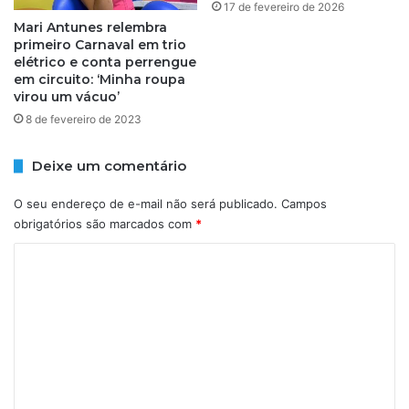
n
17 de fevereiro de 2026
r
t
Mari Antunes relembra
o
primeiro Carnaval em trio
o
s
elétrico e conta perrengue
#
n
em circuito: ‘Minha roupa
1
a
virou um vácuo’
5
f
8 de fevereiro de 2023
5
r
3
e
n
Deixe um comentário
t
e
O seu endereço de e-mail não será publicado.
Campos
d
obrigatórios são marcados com
*
o
C
f
i
o
l
m
h
o
e
d
n
e
4
t