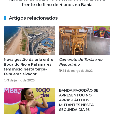
o
p
frente do filho de 4 anos na Bahia
l
e
s
d
Artigos relacionados
o
r
n
e
a
i
r
r
o
o
:
é
p
m
a
o
Nova gestão da orla entre
Camarote do Turista no
r
r
Boca do Rio e Patamares
Pelourinho
t
t
tem início nesta terça-
24 de março de 2023
e
o
feira em Salvador
4
c
3 de junho de 2025
-
o
O
m
BANDA PAGODÃO SE
A
1
APRESENTOU NO
s
ARRASTÃO DOS
8
MUTANTES NESTA
s
t
SEGUNDA DIA 16.
u
i