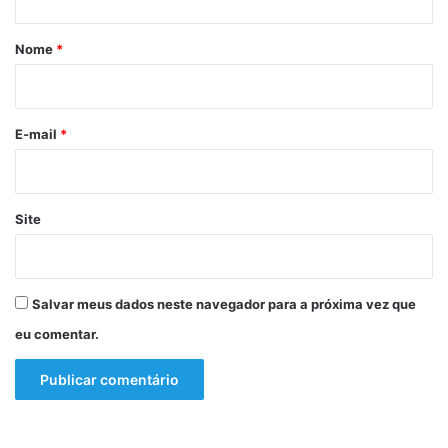
a
á
n
r
o
Nome
*
s
i
n
o
a
B
*
E-mail
*
a
h
i
a
Site
Salvar meus dados neste navegador para a próxima vez que
eu comentar.