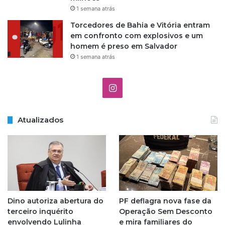
1 semana atrás
Torcedores de Bahia e Vitória entram
em confronto com explosivos e um
homem é preso em Salvador
1 semana atrás
I
n
Atualizados
s
t
a
g
Dino autoriza abertura do
PF deflagra nova fase da
r
terceiro inquérito
Operação Sem Desconto
envolvendo Lulinha
e mira familiares do