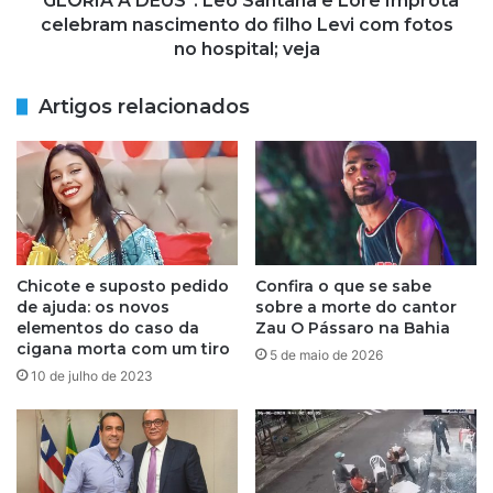
"GLÓRIA A DEUS": Leo Santana e Lore Improta
a
U
celebram nascimento do filho Levi com fotos
d
S
no hospital; veja
e
"
p
:
Artigos relacionados
a
L
r
e
a
o
c
S
o
a
n
n
s
t
e
a
Chicote e suposto pedido
Confira o que se sabe
g
n
de ajuda: os novos
sobre a morte do cantor
u
a
elementos do caso da
Zau O Pássaro na Bahia
i
e
cigana morta com um tiro
5 de maio de 2026
r
L
10 de julho de 2023
e
o
x
r
a
e
m
I
e
m