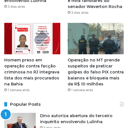
envolvendo Lulinha
e mira familiares do
a
senador Weverton Rocha
3 dias atrás
3 dias atrás
m
Homem preso em
Operação no MT prende
operação contra facção
suspeitos de praticar
criminosa no RJ integrava
golpes do falso PIX contra
lista dos mais procurados
baianos e bloqueia mais
na Bahia
de R$ 10 milhões
1 semana atrás
1 semana atrás
Popular Posts
Dino autoriza abertura do terceiro
inquérito envolvendo Lulinha
3 dias atrás