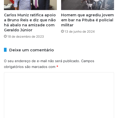
s
p
p
r
a
o
Carlos Muniz ratifica apoio
Homem que agrediu jovem
r
a Bruno Reis e diz que não
em bar na Pituba é policial
t
há abalo na amizade com
militar
a
a
Geraldo Júnior
c
c
13 de junho de 2024
r
18 de dezembro de 2023
e
i
l
a
e
Deixe um comentário
n
b
ç
r
O seu endereço de e-mail não será publicado.
Campos
a
a
obrigatórios são marcados com
*
a
m
u
n
C
t
a
o
i
s
s
m
c
t
i
e
a
m
n
n
e
a
n
t