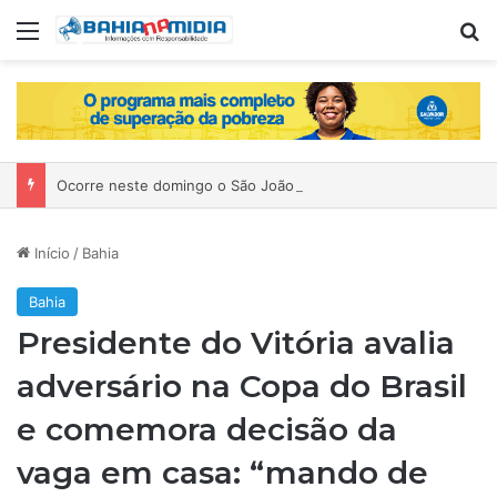
Menu
P
Ocorre neste domingo o São João da Bahia no Mercado de Paripe
Início
/
Bahia
Bahia
Presidente do Vitória avalia
adversário na Copa do Brasil
e comemora decisão da
vaga em casa: “mando de