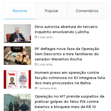
o
h
Recente
Popular
Comentários
o
s
p
Dino autoriza abertura do terceiro
i
inquérito envolvendo Lulinha
t
3 dias atrás
a
l
PF deflagra nova fase da Operação
;
Sem Desconto e mira familiares do
v
senador Weverton Rocha
e
3 dias atrás
j
Homem preso em operação contra
a
facção criminosa no RJ integrava lista
dos mais procurados na Bahia
1 semana atrás
Operação no MT prende suspeitos de
praticar golpes do falso PIX contra
baianos e bloqueia mais de R$ 10