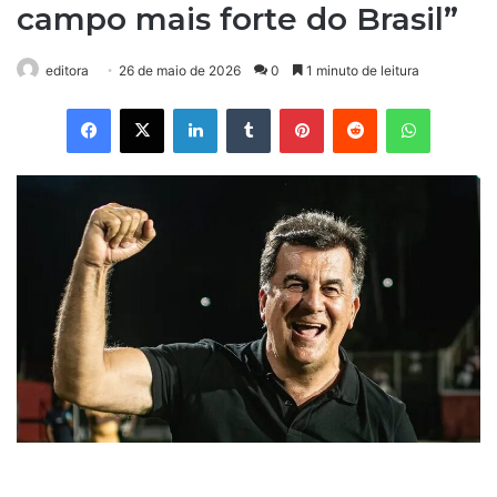
campo mais forte do Brasil”
editora
26 de maio de 2026
0
1 minuto de leitura
Facebook
X
Linkedin
Tumblr
Pinterest
Reddit
WhatsApp