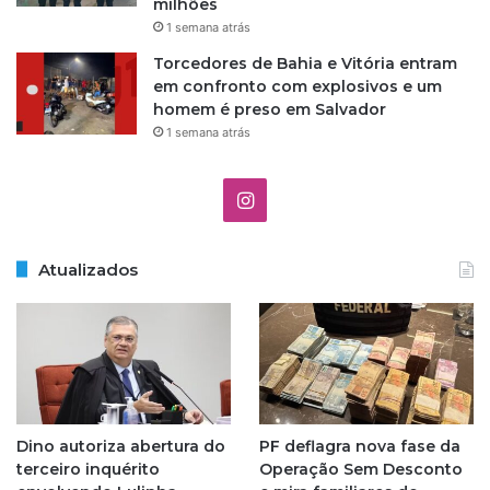
milhões
1 semana atrás
Torcedores de Bahia e Vitória entram
em confronto com explosivos e um
homem é preso em Salvador
1 semana atrás
I
n
Atualizados
s
t
a
g
Dino autoriza abertura do
PF deflagra nova fase da
r
terceiro inquérito
Operação Sem Desconto