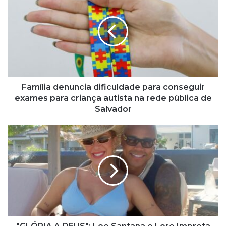
a
m
í
l
i
a
d
e
n
Família denuncia dificuldade para conseguir
u
exames para criança autista na rede pública de
n
Salvador
c
i
"
a
G
d
L
i
Ó
f
R
i
I
c
A
u
A
l
D
d
E