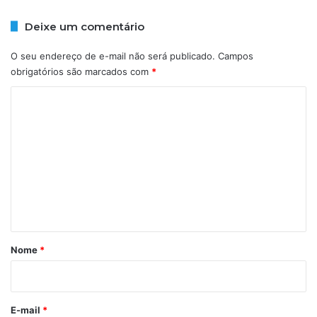
Deixe um comentário
O seu endereço de e-mail não será publicado.
Campos
obrigatórios são marcados com
*
C
o
m
e
n
t
á
r
Nome
*
i
o
*
E-mail
*