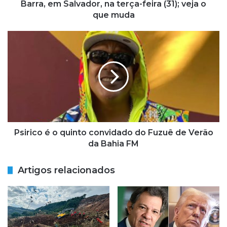
Salvador,
Barra, em Salvador, na terça-feira (31); veja o
na
que muda
terça-
feira
Psirico
(31);
é
veja
o
o
quinto
que
convidado
muda
do
Fuzuê
de
Verão
da
Psirico é o quinto convidado do Fuzuê de Verão
Bahia
da Bahia FM
FM
Artigos relacionados