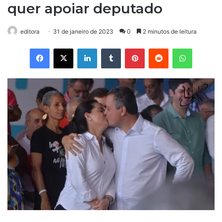
quer apoiar deputado
editora
31 de janeiro de 2023
0
2 minutos de leitura
Facebook
X
Linkedin
Tumblr
Pinterest
Reddit
WhatsAp