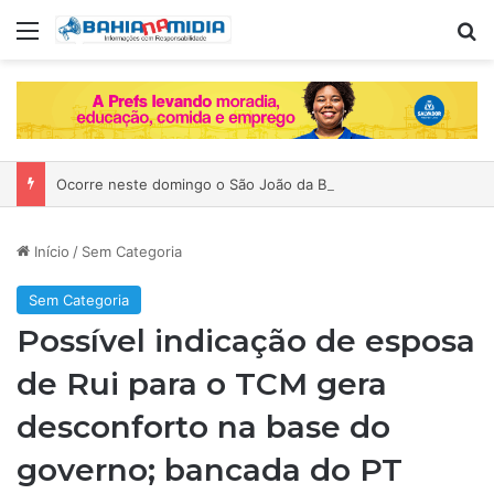
Menu
Pr
Ocorre neste domingo o São João da Bahia no Mercado de Paripe
Início
/
Sem Categoria
Sem Categoria
Possível indicação de esposa
de Rui para o TCM gera
desconforto na base do
governo; bancada do PT