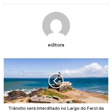
editora
Trânsito
será
interditado
no
Largo
do
Farol
da
Barra,
em
Trânsito será interditado no Largo do Farol da