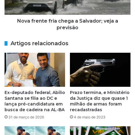
d
e
e
n
S
t
a
e
Nova frente fria chega a Salvador; veja a
l
f
previsão
v
r
a
i
Artigos relacionados
d
a
o
c
r
h
n
e
e
g
g
a
a
a
c
S
Ex-deputado federal, Abílio
Prazo termina, e Ministério
r
a
Santana se filia ao DC e
da Justiça diz que quase 1
i
l
lança pré-candidatura em
milhão de armas foram
s
v
busca de cadeira na AL-BA
recadastradas
e
a
31 de março de 2026
4 de maio de 2023
n
d
a
o
r
r