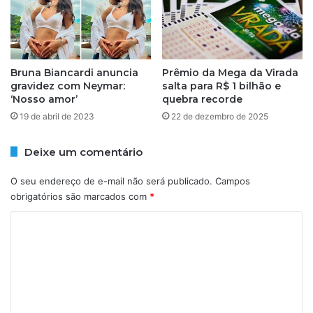
e
;
l
v
a
e
ç
j
ã
Bruna Biancardi anuncia
Prêmio da Mega da Virada
a
gravidez com Neymar:
salta para R$ 1 bilhão e
o
a
‘Nosso amor’
quebra recorde
c
p
o
r
19 de abril de 2023
22 de dezembro de 2025
m
e
v
v
Deixe um comentário
e
i
r
s
O seu endereço de e-mail não será publicado.
Campos
e
ã
obrigatórios são marcados com
*
a
o
d
C
o
o
r
e
m
s
e
n