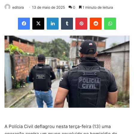
editora
13 de maio de 2025
0
1 minuto de leitura
Facebook
X
Linkedin
Tumblr
Pinterest
Reddit
WhatsApp
A Polícia Civil deflagrou nesta terça-feira (13) uma
operação contra um grupo envolvido no homicídio do