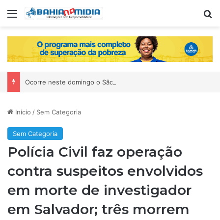
Menu
P
Ocorre neste domingo o São João da Bahia no Mercado de Paripe
Início
/
Sem Categoria
Sem Categoria
Polícia Civil faz operação
contra suspeitos envolvidos
em morte de investigador
em Salvador; três morrem