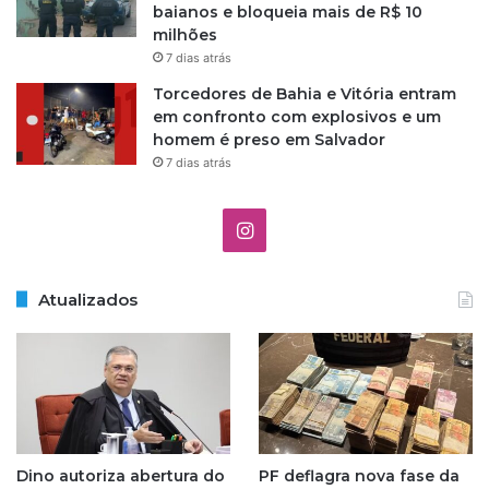
baianos e bloqueia mais de R$ 10
milhões
7 dias atrás
Torcedores de Bahia e Vitória entram
em confronto com explosivos e um
homem é preso em Salvador
7 dias atrás
I
n
Atualizados
s
t
a
g
Dino autoriza abertura do
PF deflagra nova fase da