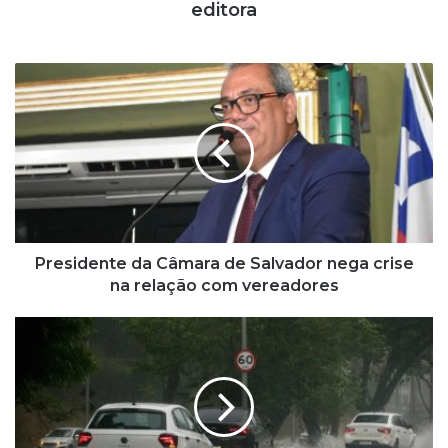
editora
P
r
e
s
i
d
e
n
t
e
Presidente da Câmara de Salvador nega crise
d
na relação com vereadores
a
C
N
â
o
m
v
a
a
r
f
a
r