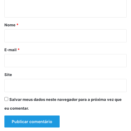
t
á
r
Nome
*
i
o
*
E-mail
*
Site
Salvar meus dados neste navegador para a próxima vez que
eu comentar.