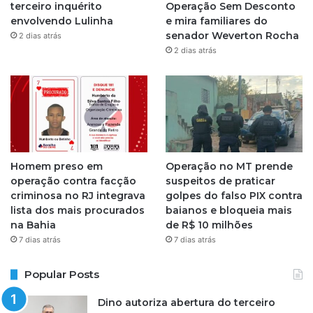
r
terceiro inquérito
Operação Sem Desconto
envolvendo Lulinha
e mira familiares do
a
senador Weverton Rocha
2 dias atrás
2 dias atrás
m
Homem preso em
Operação no MT prende
operação contra facção
suspeitos de praticar
criminosa no RJ integrava
golpes do falso PIX contra
lista dos mais procurados
baianos e bloqueia mais
na Bahia
de R$ 10 milhões
7 dias atrás
7 dias atrás
Popular Posts
Dino autoriza abertura do terceiro