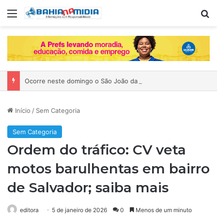
Menu
P
Ocorre neste domingo o São João da Bahia no Mercado de Paripe
Início
/
Sem Categoria
Sem Categoria
Ordem do tráfico: CV veta
motos barulhentas em bairro
de Salvador; saiba mais
editora
5 de janeiro de 2026
0
Menos de um minuto