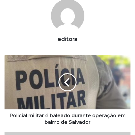
editora
P
o
l
i
c
i
a
l
m
i
Policial militar é baleado durante operação em
l
bairro de Salvador
i
t
C