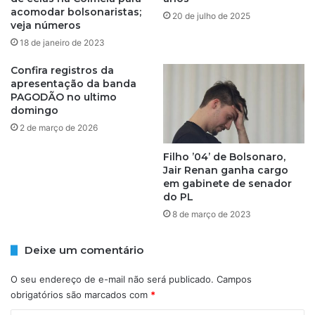
a
t
acomodar bolsonaristas;
20 de julho de 2025
ç
a
veja números
ã
ç
18 de janeiro de 2023
o
ã
e
o
Confira registros da
m
d
apresentação da banda
b
PAGODÃO no ultimo
a
domingo
a
b
i
a
2 de março de 2026
r
n
r
Filho ’04’ de Bolsonaro,
d
Jair Renan ganha cargo
o
a
em gabinete de senador
d
P
do PL
e
A
S
8 de março de 2023
G
a
O
l
D
Deixe um comentário
v
Ã
a
O
O seu endereço de e-mail não será publicado.
Campos
d
.
obrigatórios são marcados com
*
o