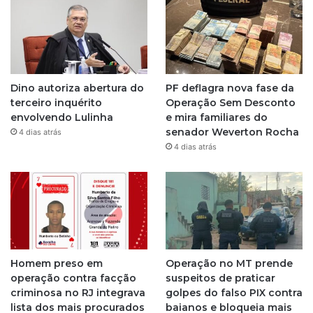
t
a
g
Dino autoriza abertura do
PF deflagra nova fase da
r
terceiro inquérito
Operação Sem Desconto
envolvendo Lulinha
e mira familiares do
a
senador Weverton Rocha
4 dias atrás
4 dias atrás
m
Homem preso em
Operação no MT prende
operação contra facção
suspeitos de praticar
criminosa no RJ integrava
golpes do falso PIX contra
lista dos mais procurados
baianos e bloqueia mais