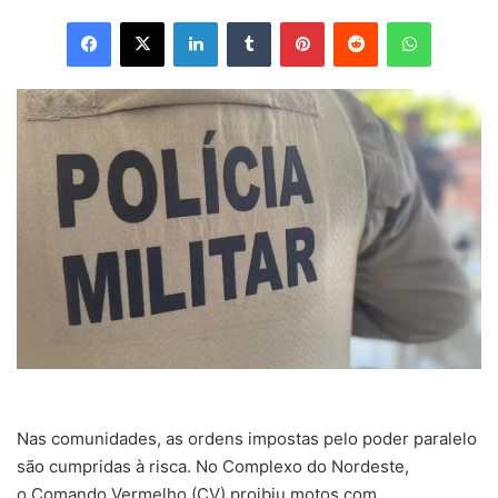
Facebook
X
Linkedin
Tumblr
Pinterest
Reddit
WhatsApp
Nas comunidades, as ordens impostas pelo poder paralelo
são cumpridas à risca. No Complexo do Nordeste,
o Comando Vermelho (CV) proibiu motos com