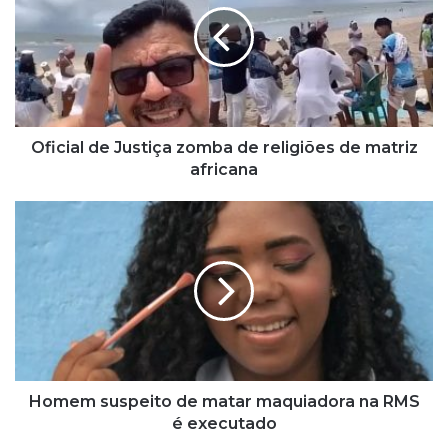
c
i
a
l
d
e
J
Oficial de Justiça zomba de religiões de matriz
u
africana
s
t
H
i
o
ç
m
a
e
z
m
o
s
m
u
b
s
a
p
d
e
Homem suspeito de matar maquiadora na RMS
e
i
é executado
r
t