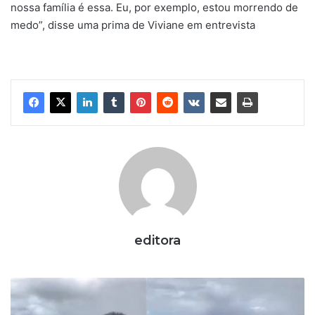
nossa família é essa. Eu, por exemplo, estou morrendo de
medo”, disse uma prima de Viviane em entrevista
editora
O
f
i