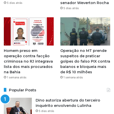
a
senador Weverton Rocha
5 dias atrás
5 dias atrás
m
Homem preso em
Operação no MT prende
operação contra facção
suspeitos de praticar
criminosa no RJ integrava
golpes do falso PIX contra
lista dos mais procurados
baianos e bloqueia mais
na Bahia
de R$ 10 milhões
1 semana atrás
1 semana atrás
Popular Posts
Dino autoriza abertura do terceiro
inquérito envolvendo Lulinha
5 dias atrás