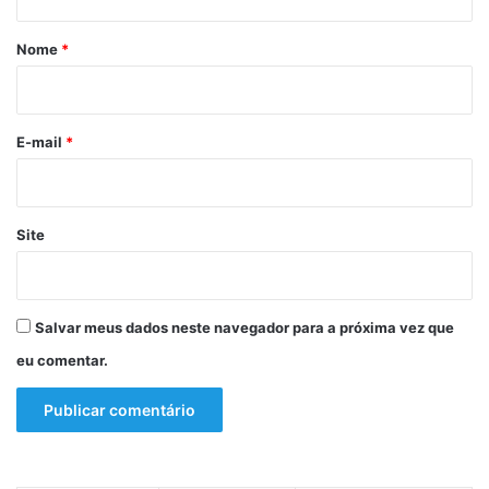
á
r
Nome
*
i
o
*
E-mail
*
Site
Salvar meus dados neste navegador para a próxima vez que
eu comentar.