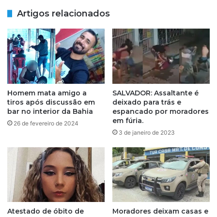
e
o
Artigos relacionados
l
d
i
e
g
m
i
a
õ
t
e
a
s
r
d
m
Homem mata amigo a
SALVADOR: Assaltante é
e
a
tiros após discussão em
deixado para trás e
m
q
bar no interior da Bahia
espancado por moradores
a
u
em fúria.
26 de fevereiro de 2024
t
i
3 de janeiro de 2023
r
a
i
d
z
o
a
r
f
a
r
n
i
a
c
Atestado de óbito de
Moradores deixam casas e
R