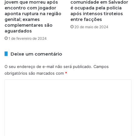
jovem que morreu após
comunidade em Salvador
a
M
encontro com jogador
é ocupada pela polícia
n
S
aponta ruptura na região
após intensos tiroteios
a
é
genital; exames
entre facções
e
complementares são
20 de maio de 2024
x
aguardados
e
1 de fevereiro de 2024
c
u
Deixe um comentário
t
a
d
O seu endereço de e-mail não será publicado.
Campos
o
obrigatórios são marcados com
*
C
o
m
e
n
t