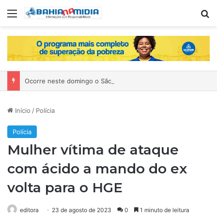
Menu
P
Ocorre neste domingo o São João da Bahia no Mercado de Paripe
Início
/
Polícia
Polícia
Mulher vítima de ataque
com ácido a mando do ex
volta para o HGE
editora
23 de agosto de 2023
0
1 minuto de leitura