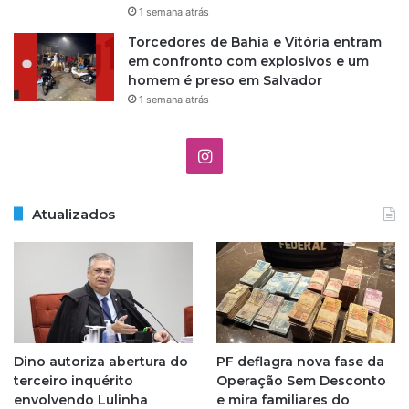
1 semana atrás
Torcedores de Bahia e Vitória entram
em confronto com explosivos e um
homem é preso em Salvador
1 semana atrás
I
n
Atualizados
s
t
a
g
Dino autoriza abertura do
PF deflagra nova fase da
r
terceiro inquérito
Operação Sem Desconto
envolvendo Lulinha
e mira familiares do