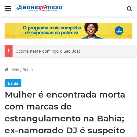
Menu
P
Ocorre neste domingo o São João da Bahia no Mercado de Paripe
Início
/
Bahia
Bahia
Mulher é encontrada morta
com marcas de
estrangulamento na Bahia;
ex-namorado DJ é suspeito