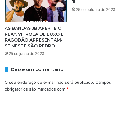
JL
e
a
n
s
25 de outubro de 2023
t
e
o
l
d
AS BANDAS JB APERTE O
e
PLAY, VITROLA DE LUXO E
o
g
PAGODÃO APRESENTAM-
f
a
SE NESTE SÃO PEDRO
i
l
25 de junho de 2023
l
'
h
p
o
a
Deixe um comentário
:
r
'
a
O seu endereço de e-mail não será publicado.
Campos
S
p
obrigatórios são marcados com
*
e
e
j
C
d
a
i
o
b
r
m
e
i
m
n
e
-
d
n
v