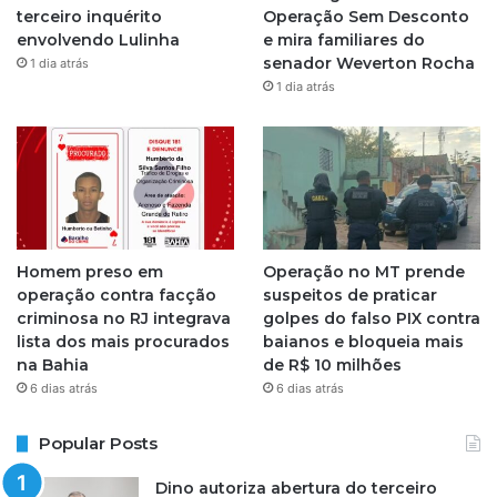
r
terceiro inquérito
Operação Sem Desconto
envolvendo Lulinha
e mira familiares do
a
senador Weverton Rocha
1 dia atrás
1 dia atrás
m
Homem preso em
Operação no MT prende
operação contra facção
suspeitos de praticar
criminosa no RJ integrava
golpes do falso PIX contra
lista dos mais procurados
baianos e bloqueia mais
na Bahia
de R$ 10 milhões
6 dias atrás
6 dias atrás
Popular Posts
Dino autoriza abertura do terceiro