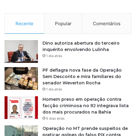
S
T
F
Recente
Popular
Comentários
Dino autoriza abertura do terceiro
inquérito envolvendo Lulinha
1 dia atrás
PF deflagra nova fase da Operação
Sem Desconto e mira familiares do
senador Weverton Rocha
1 dia atrás
Homem preso em operação contra
facção criminosa no RJ integrava lista
dos mais procurados na Bahia
6 dias atrás
Operação no MT prende suspeitos de
praticar golpes do falso PIX contra