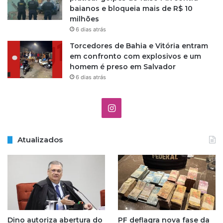
baianos e bloqueia mais de R$ 10
milhões
6 dias atrás
Torcedores de Bahia e Vitória entram
em confronto com explosivos e um
homem é preso em Salvador
6 dias atrás
I
n
Atualizados
s
t
a
g
Dino autoriza abertura do
PF deflagra nova fase da