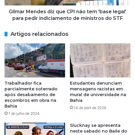
n
n
o
d
Gilmar Mendes diz que CPI não tem 'base legal'
S
e
para pedir indiciamento de ministros do STF
a
s
l
d
Artigos relacionados
l
i
e
z
s
q
c
u
e
e
l
C
e
P
b
I
Trabalhador fica
Estudantes denunciam
r
n
parcialmente soterrado
mensagens racistas em
a
ã
após desabamento de
mural de universidade na
n
o
escombros em obra na
Bahia
a
Bahia
t
14 de abril de 2026
s
e
1 de julho de 2024
c
m
i
'
Slucknay se apresenta
m
neste sabado no Baile do
b