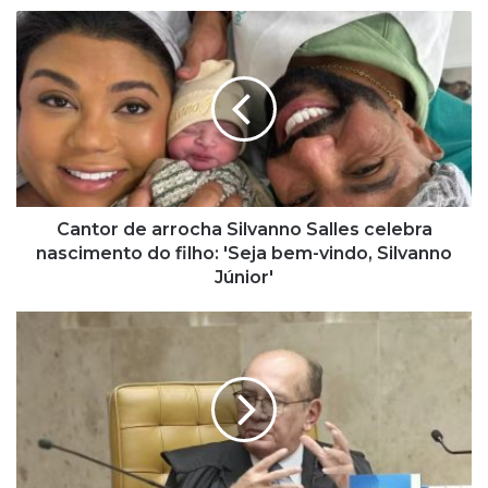
C
a
n
t
o
r
d
e
a
r
Cantor de arrocha Silvanno Salles celebra
r
nascimento do filho: 'Seja bem-vindo, Silvanno
o
Júnior'
c
h
G
a
i
S
l
i
m
l
a
v
r
a
M
n
e