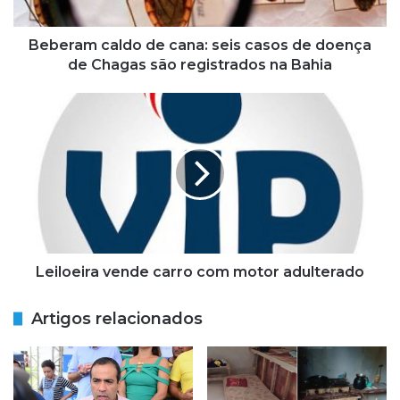
c
a
l
Beberam caldo de cana: seis casos de doença
d
de Chagas são registrados na Bahia
o
d
L
e
e
c
i
a
l
n
o
a
e
:
i
s
r
e
a
i
v
Leiloeira vende carro com motor adulterado
s
e
c
n
Artigos relacionados
a
d
s
e
o
c
s
a
d