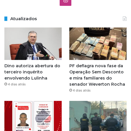
n
Atualizados
s
t
a
g
Dino autoriza abertura do
PF deflagra nova fase da
r
terceiro inquérito
Operação Sem Desconto
envolvendo Lulinha
e mira familiares do
a
senador Weverton Rocha
4 dias atrás
4 dias atrás
m