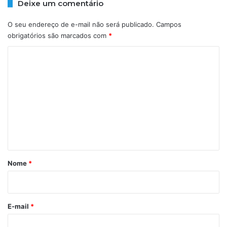
Deixe um comentário
i
s
O seu endereço de e-mail não será publicado.
Campos
t
obrigatórios são marcados com
*
r
a
C
d
o
o
s
m
n
e
a
B
n
a
t
h
á
i
a
r
Nome
*
i
o
*
E-mail
*