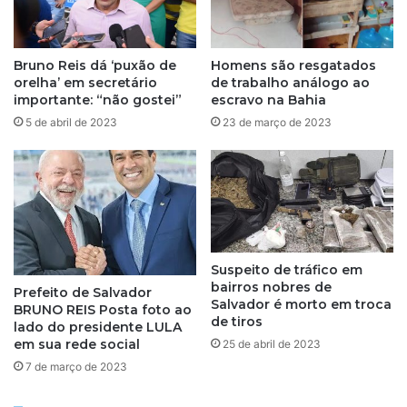
r
e
r
d
o
o
c
Bruno Reis dá ‘puxão de
Homens são resgatados
e
o
orelha’ em secretário
de trabalho análogo ao
n
m
importante: “não gostei”
escravo na Bahia
ç
m
5 de abril de 2023
23 de março de 2023
a
o
d
t
e
o
C
r
h
a
a
d
g
u
a
l
Suspeito de tráfico em
s
bairros nobres de
t
Prefeito de Salvador
Salvador é morto em troca
s
e
BRUNO REIS Posta foto ao
de tiros
ã
r
lado do presidente LULA
o
em sua rede social
25 de abril de 2023
a
r
d
7 de março de 2023
e
o
g