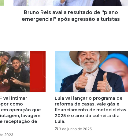
s
a
Bruno Reis avalia resultado de “plano
v
emergencial” após agressão a turistas
a
l
i
a
r
e
s
u
l
t
a
d
F vai intimar
Lula vai lançar o programa de
o
epor como
reforma de casas, vale gás e
d
 em operação que
financiamento de motocicletas.
e
giotagem, lavagem
2025 é o ano da colheita diz
 e receptação de
Lula.
“
p
3 de junho de 2025
l
 de 2023