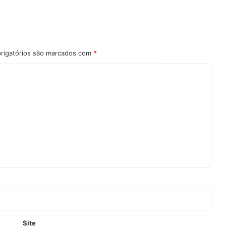
a
n
o
e
m
rigatórios são marcados com
*
e
r
g
e
n
c
i
a
l
”
a
p
ó
s
a
g
Site