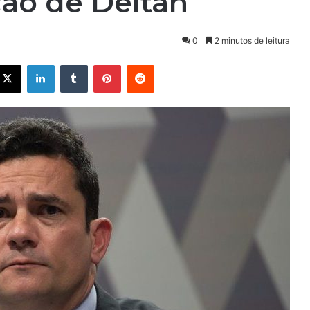
ção de Deltan
0
2 minutos de leitura
X
Linkedin
Tumblr
Pinterest
Reddit