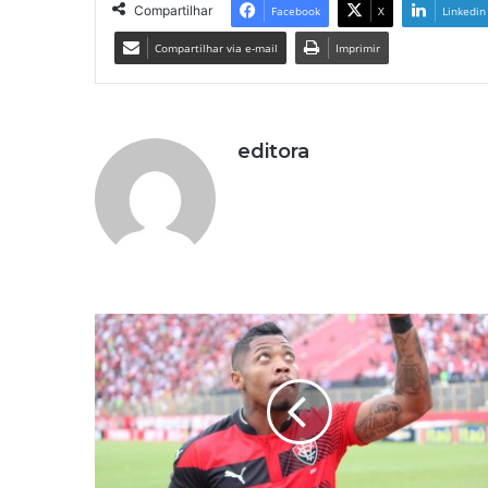
Compartilhar
Facebook
X
Linkedin
Compartilhar via e-mail
Imprimir
editora
M
A
R
I
N
H
O
D