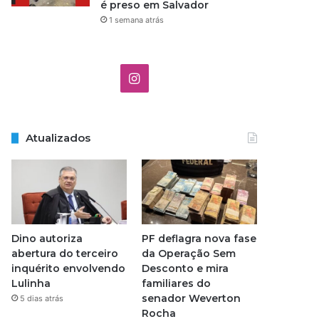
é preso em Salvador
1 semana atrás
I
n
s
Atualizados
t
a
g
Dino autoriza
PF deflagra nova fase
r
abertura do terceiro
da Operação Sem
inquérito envolvendo
Desconto e mira
a
Lulinha
familiares do
senador Weverton
5 dias atrás
m
Rocha