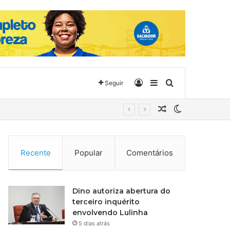
Entrar
Barra Lateral
Procurar por
Seguir
Artigo aleatório
Switch skin
Recente
Popular
Comentários
Dino autoriza abertura do
terceiro inquérito
envolvendo Lulinha
5 dias atrás