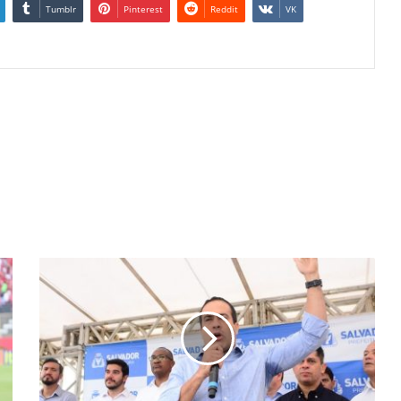
Tumblr
Pinterest
Reddit
VK
B
r
u
n
o
R
e
i