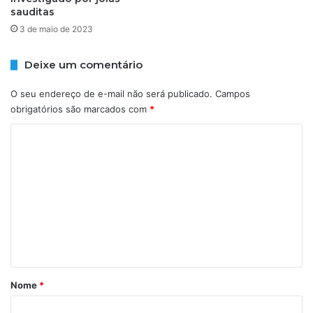
o
h
sauditas
u
o
3 de maio de 2023
e
l
q
a
Deixe um comentário
u
e
i
m
v
O seu endereço de e-mail não será publicado.
Campos
ú
a
obrigatórios são marcados com
*
l
l
t
C
e
i
n
m
o
t
a
m
e
e
a
e
n
6
t
n
4
r
t
s
e
a
v
á
l
i
r
á
Nome
*
s
r
t
i