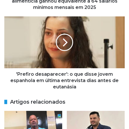
d
alimentícia ganhou equivalente a 64 salários
o
mínimos mensais em 2025
r
q
'
u
P
e
r
c
e
r
f
i
i
t
r
i
o
c
d
o
e
'Prefiro desaparecer': o que disse jovem
u
s
espanhola em última entrevista dias antes de
p
a
eutanásia
e
p
d
a
Artigos relacionados
i
r
d
e
o
c
d
e
e
r