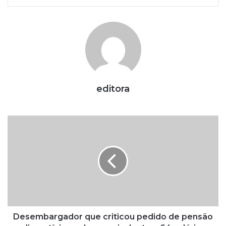
editora
D
e
s
e
m
b
a
r
g
a
Desembargador que criticou pedido de pensão