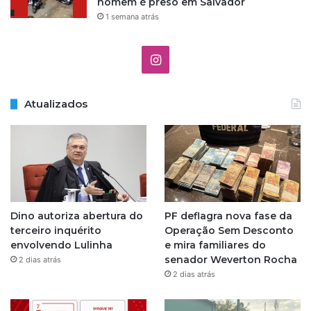
homem é preso em Salvador
1 semana atrás
I
n
Atualizados
s
t
a
g
Dino autoriza abertura do
PF deflagra nova fase da
r
terceiro inquérito
Operação Sem Desconto
envolvendo Lulinha
e mira familiares do
a
senador Weverton Rocha
2 dias atrás
2 dias atrás
m