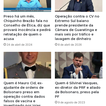
p
'
e
:
n
o
Preso há um mês,
Operação contra o CV no
s
q
Chiquinho Brazão fala no
Extremo Sul baiano
ã
u
Conselho de Ética, diz que
prende presidente da
o
e
provará inocência e pedirá
Câmara de Guaratinga e
a
d
retratação de quem o
mais seis por tráfico e
l
acusa
lavagem de dinheiro
i
i
s
24 de abril de 2024
8 de abril de 2026
m
s
e
e
n
j
t
o
í
v
c
e
i
m
Quem é Mauro Cid, ex-
Quem é Silvinei Vasques,
a
e
ajudante de ordens de
ex-diretor da PRF e aliado
g
s
Bolsonaro preso em
de Bolsonaro, preso pela
a
p
operação contra dados
PF
n
a
falsos de vacina e
9 de agosto de 2023
h
n
investigado por joias