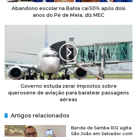
e
s
Abandono escolar na Bahia cai 50% após dois
c
anos do Pé de Meia, diz MEC
o
l
G
a
o
r
v
e
n
r
a
n
B
o
a
e
h
s
i
t
Governo estuda zerar impostos sobre
a
u
querosene de aviação para baratear passagens
c
d
aéreas
a
a
i
z
Artigos relacionados
e
5
r
Banda de Samba RJ2 agita
0
a
São João em Salvador com
%