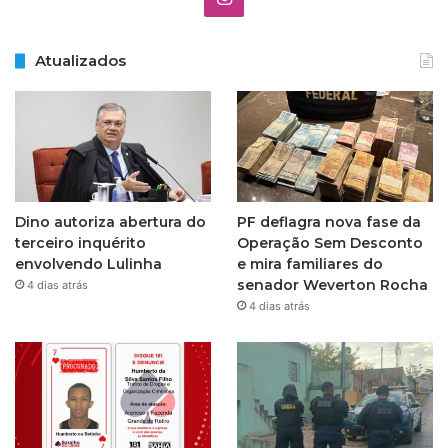
n
Atualizados
s
t
a
g
Dino autoriza abertura do
PF deflagra nova fase da
r
terceiro inquérito
Operação Sem Desconto
envolvendo Lulinha
e mira familiares do
a
senador Weverton Rocha
4 dias atrás
4 dias atrás
m