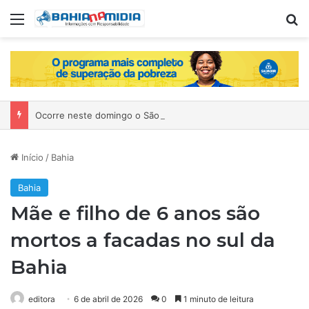
Menu
P
Ocorre neste domingo o São João da Bahia no Mercado de Paripe
Início
/
Bahia
Bahia
Mãe e filho de 6 anos são
mortos a facadas no sul da
Bahia
editora
6 de abril de 2026
0
1 minuto de leitura