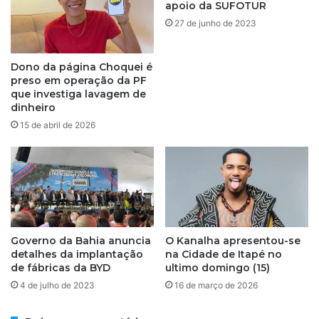
r
apoio da SUFOTUR
a
i
27 de junho de 2023
p
m
ó
p
s
o
Dono da página Choquei é
d
s
preso em operação da PF
o
t
que investiga lavagem de
i
o
dinheiro
s
s
15 de abril de 2026
a
s
n
o
o
b
s
r
d
e
o
q
P
u
é
e
Governo da Bahia anuncia
O Kanalha apresentou-se
d
detalhes da implantação
na Cidade de Itapé no
r
de fábricas da BYD
ultimo domingo (15)
e
o
M
s
4 de julho de 2023
16 de março de 2026
e
e
i
n