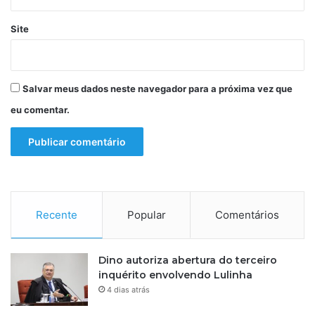
r
p
Site
a
s
s
a
Salvar meus dados neste navegador para a próxima vez que
g
e
eu comentar.
n
s
a
é
r
e
a
Recente
Popular
Comentários
s
Dino autoriza abertura do terceiro
inquérito envolvendo Lulinha
4 dias atrás